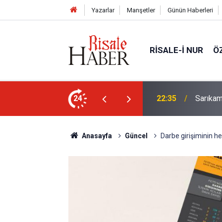
Yazarlar
Manşetler
Günün Haberleri
RISALE-I NUR
Ö
in (a.s.m.) nuru çıksa, kâinat vefat edecek
24
22:35
Sarıkam
Anasayfa
Güncel
Darbe girişiminin he