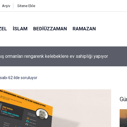
Arşiv
Sitene Ekle
ZEL
İSLAM
BEDIÜZZAMAN
RAMAZAN
ış ormanları rengarenk kelebeklere ev sahipliği yapıyor
sabı 62 ilde soruluyor
Gü