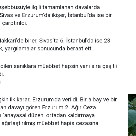
 teşebbüsüyle ilgili tamamlanan davalarda
, Sivas ve Erzurum'da ikişer, İstanbul'da ise bir
çarptırıldı.
Hakkari'de birer, Sivas'ta 6, İstanbul'da ise 23
, yargılamalar sonucunda beraat etti.
len sanıklara müebbet hapsin yanı sıra çeşitli
i.
n
şkin ilk karar, Erzurum'da verildi. Bir albay ve bir
ılan davayı gören Erzurum 2. Ağır Ceza
ı "anayasal düzeni ortadan kaldırmaya
ağırlaştırılmış müebbet hapis cezasına