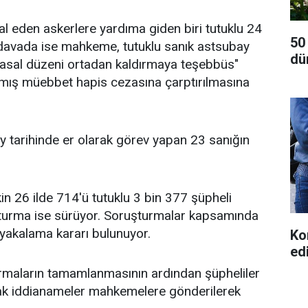
şgal eden askerlere yardıma giden biri tutuklu 24
50
 davada ise mahkeme, tutuklu sanık astsubay
dü
yasal düzeni ortadan kaldırmaya teşebbüs"
lmış müebbet hapis cezasına çarptırılmasına
 tarihinde er olarak görev yapan 23 sanığın
kin 26 ilde 714'ü tutuklu 3 bin 377 şüpheli
turma ise sürüyor. Soruşturmalar kapsamında
yakalama kararı bulunuyor.
Ko
ed
maların tamamlanmasının ardından şüpheliler
ak iddianameler mahkemelere gönderilerek