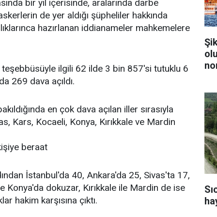
ında bir yıl içerisinde, aralarında darbe
skerlerin de yer aldığı şüpheliler hakkında
lıklarınca hazırlanan iddianameler mahkemelere
Şi
ol
no
eşebbüsüyle ilgili 62 ilde 3 bin 857'si tutuklu 6
da 269 dava açıldı.
bakıldığında en çok dava açılan iller sırasıyla
as, Kars, Kocaeli, Konya, Kırıkkale ve Mardin
işiye beraat
dından İstanbul'da 40, Ankara'da 25, Sivas'ta 17,
ve Konya'da dokuzar, Kırıkkale ile Mardin de ise
Sı
ar hakim karşısına çıktı.
ha