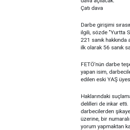
dava açılacak.
Çatı dava
Darbe girişimi sıras
ilgili, sözde "Yurtta
221 sanık hakkında a
ilk olarak 56 sanık 
FETÖ'nün darbe teşe
yapan isim, darbecil
edilen eski YAŞ üyes
Haklarındaki suçlama
delilleri de inkar et
darbecilerden şikayet
üzerine, bir numaral
yorum yapmaktan ka