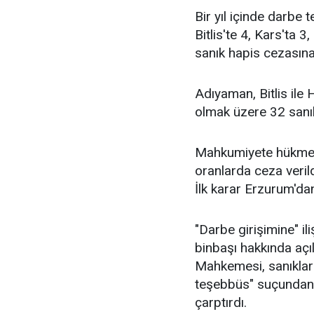
Bir yıl içinde darbe
Bitlis'te 4, Kars'ta 3
sanık hapis cezasına 
Adıyaman, Bitlis ile 
olmak üzere 32 sanık
Mahkumiyete hükmedi
oranlarda ceza verild
İlk karar Erzurum'da
"Darbe girişimine" ili
binbaşı hakkında aç
Mahkemesi, sanıklar
teşebbüs" suçundan 
çarptırdı.