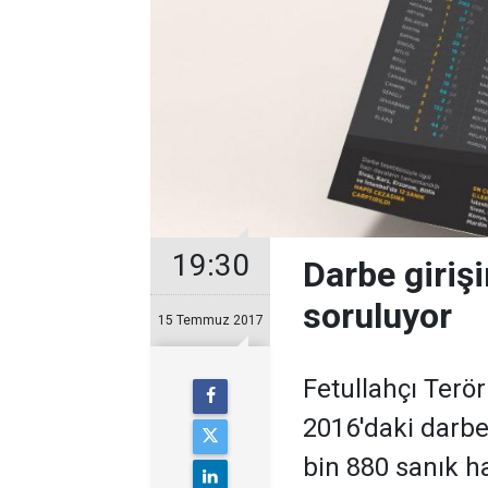
19:30
Darbe giriş
soruluyor
15 Temmuz 2017
Fetullahçı Ter
2016'daki darbe 
bin 880 sanık h