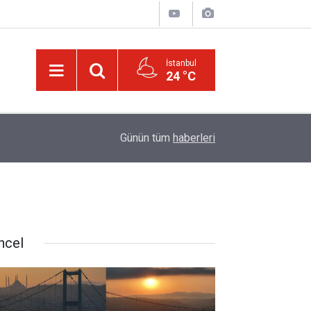
İstanbul
24 °C
21:05
Kur’an'daki bazı şahıs isimlerinin mucizevi yönle
Günün tüm
haberleri
ncel