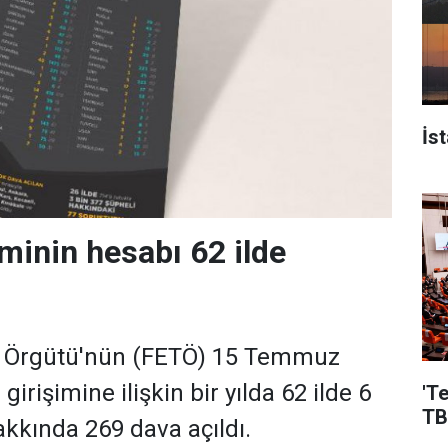
İs
iminin hesabı 62 ilde
ör Örgütü'nün (FETÖ) 15 Temmuz
girişimine ilişkin bir yılda 62 ilde 6
'T
TB
akkında 269 dava açıldı.