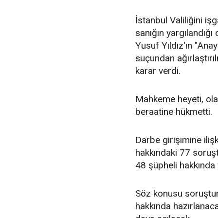
İstanbul Valiliğini i
sanığın yargılandığı
Yusuf Yıldız'ın "Ana
suçundan ağırlaştırı
karar verdi.
Mahkeme heyeti, olay
beraatine hükmetti.
Darbe girişimine iliş
hakkındaki 77 soruş
48 şüpheli hakkında 
Söz konusu soruştur
hakkında hazırlanac