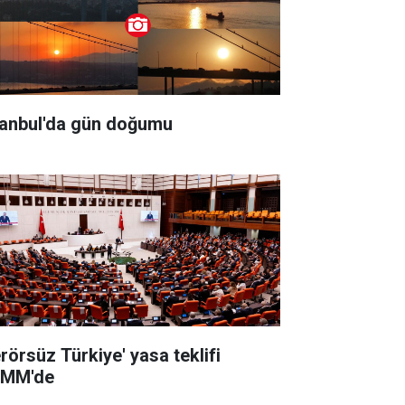
tanbul'da gün doğumu
erörsüz Türkiye' yasa teklifi
MM'de