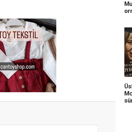
Mu
or
Üs
Mc
sü