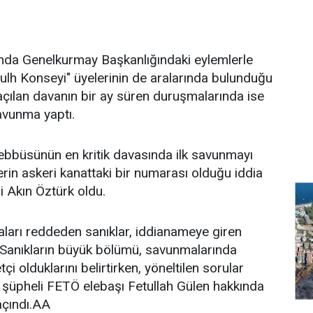
ında Genelkurmay Başkanlığındaki eylemlerle
 Sulh Konseyi" üyelerinin de aralarında bulunduğu
çılan davanın bir ay süren duruşmalarında ise
savunma yaptı.
bbüsünün en kritik davasında ilk savunmayı
erin askeri kanattaki bir numarası olduğu iddia
i Akın Öztürk oldu.
ları reddeden sanıklar, iddianameye giren
ti. Sanıkların büyük bölümü, savunmalarında
çi olduklarını belirtirken, yöneltilen sorular
ı şüpheli FETÖ elebaşı Fetullah Gülen hakkında
çındı.AA