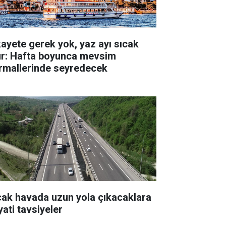
kayete gerek yok, yaz ayı sıcak
ur: Hafta boyunca mevsim
rmallerinde seyredecek
cak havada uzun yola çıkacaklara
yati tavsiyeler