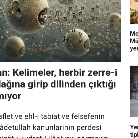
Me
Mü
yer
: Kelimeler, herbir zerre-i
ağına girip dilinden çıktığı
mıyor
flet ve ehl-i tabiat ve felsefenin
 âdetullah kanunlarının perdesi
Ye
tip