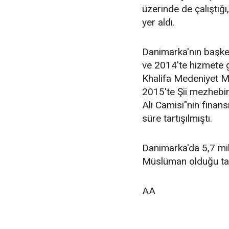
üzerinde de çalıştığ
yer aldı.
Danimarka'nın başke
ve 2014'te hizmete g
Khalifa Medeniyet M
2015'te Şii mezheb
Ali Camisi"nin finan
süre tartışılmıştı.
Danimarka'da 5,7 mil
Müslüman olduğu tah
AA