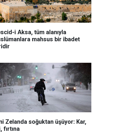
scid-i Aksa, tüm alanıyla
slümanlara mahsus bir ibadet
idir
ni Zelanda soğuktan üşüyor: Kar,
i, fırtına