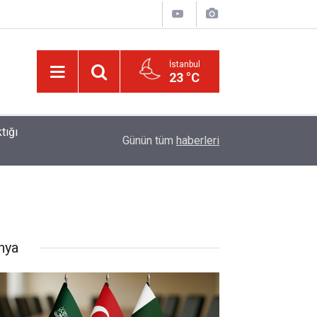
İstanbul
23 °C
01:15
Lût kavmine âid o alt-üst olan şehirleri de kaldır
Günün tüm
haberleri
nya