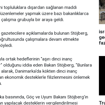
ini topluluklara dışardan sağlanan maddi
 düzenlemeler yapmak üzere bazı bakanlıklarca
 çalışma grubuyla bir araya geldi.
is
 gazetecilere açıklamalarda bulunan Stöjberg,
ge
doğrultusunda çalışmalara devam etmekte
faz
öyledi.
a ortak hedeflerinin "aşırı dinci inanç
r" olduğunu iddia eden Bakan Stöjberg, "Bunlara
r alarak, Danimarka'da kökten dinci inanç
an ekonomik desteklerle filizlenmesini önlemek
u.
a basınında, Göç ve Uyum Bakanı Stöjberg'in
Tr
n yapılacak desteklerin vergilendirilmesi