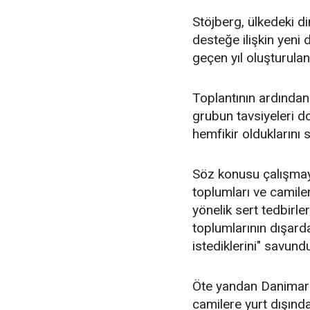
Stöjberg, ülkedeki d
desteğe ilişkin yeni
geçen yıl oluşturulan
Toplantının ardından
grubun tavsiyeleri 
hemfikir olduklarını s
Söz konusu çalışmayl
toplumları ve camile
yönelik sert tedbirle
toplumlarının dışard
istediklerini" savund
Öte yandan Danimark
camilere yurt dışında