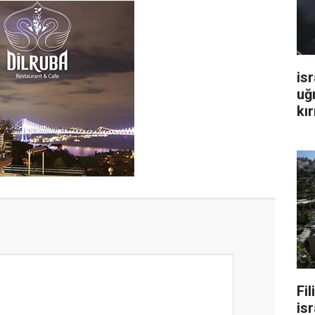
isr
uğ
kır
Fi
isr