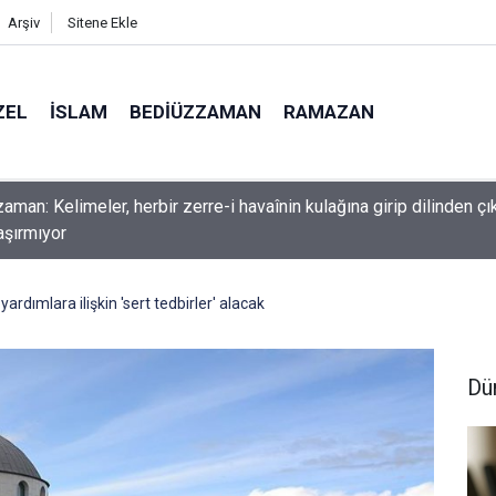
Arşiv
Sitene Ekle
ZEL
İSLAM
BEDIÜZZAMAN
RAMAZAN
nlardan dilinizi çekin, onlardan biri öldüğünde de
rdımlara ilişkin 'sert tedbirler' alacak
Dü