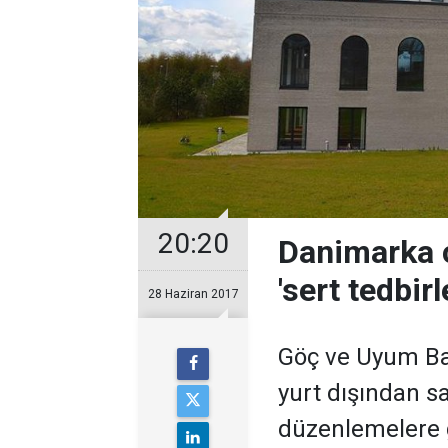
20:20
Danimarka c
'sert tedbirl
28 Haziran 2017
Göç ve Uyum Bak
yurt dışından sa
düzenlemelere 