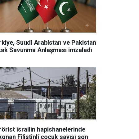
rkiye, Suudi Arabistan ve Pakistan
tak Savunma Anlaşması imzaladı
rörist israilin hapishanelerinde
konan Filistinli çocuk sayısı son