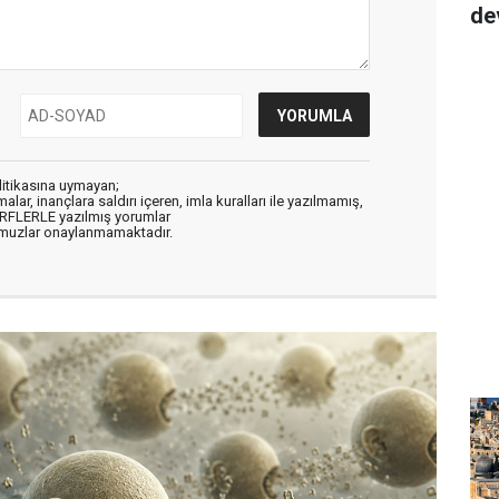
de
litikasına uymayan;
alar, inançlara saldırı içeren, imla kuralları ile yazılmamış,
ARFLERLE yazılmış yorumlar
muzlar onaylanmamaktadır.