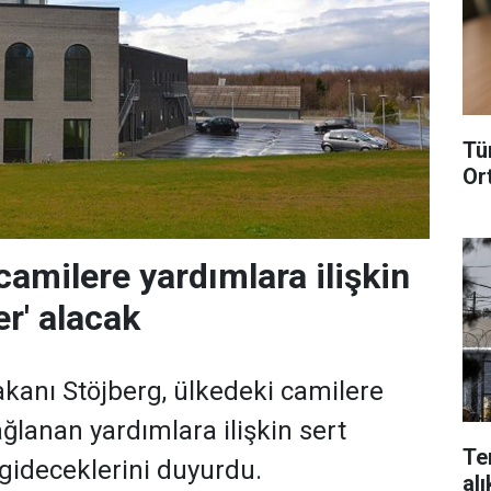
Tü
Or
amilere yardımlara ilişkin
er' alacak
anı Stöjberg, ülkedeki camilere
ğlanan yardımlara ilişkin sert
Te
gideceklerini duyurdu.
alı