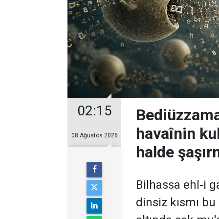
02:15
Bediüzzaman
havaînin kul
08 Ağustos 2026
halde şaşır
Bilhassa ehl-i ga
dinsiz kısmı bu