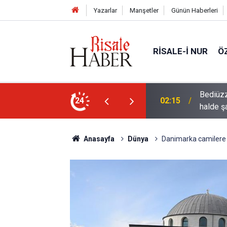
Yazarlar
Manşetler
Günün Haberleri
RISALE-I NUR
Ö
rre-i havaînin kulağına girip dilinden çıktığı
24
01:45
Müslüma
Anasayfa
Dünya
Danimarka camilere ya