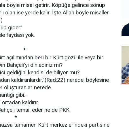
atıla böyle misal getirir. Köpüğe gelince sönüp
lı olan ise yerde kalır. İşte Allah böyle misaller
7)
üp gider”
le faydası yok.
 *
t açılımından beri bir Kürt gözü ile veya bir
yın Bahçeli’yi dinlediniz mi?
ici geldiğini kendisi de biliyor mu?
tadan kaldıranlardır.”(Rad:22) nerede; böylesine
ler oluşturanlar nerede.
antığı gibi…
ni ortadan kaldırır.
Bahçeli temsil eder ne de PKK.
 *
lmazsa tamamen Kürt merkezlerindeki partisine