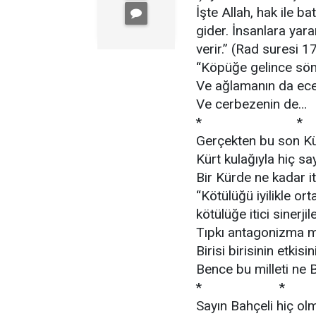
İşte Allah, hak ile b
gider. İnsanlara yarar
verir.” (Rad suresi 1
“Köpüğe gelince sön
Ve ağlamanın da ece
Ve cerbezenin de…
* *
Gerçekten bu son Kür
Kürt kulağıyla hiç sa
Bir Kürde ne kadar it
“Kötülüğü iyilikle or
kötülüğe itici sinerji
Tıpkı antagonizma m
Birisi birisinin etkisi
Bence bu milleti ne 
* *
Sayın Bahçeli hiç o