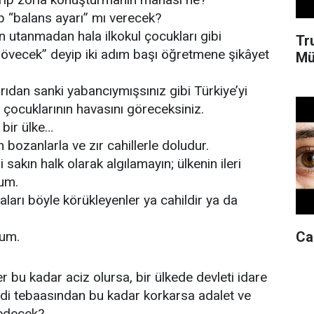
ip “balans ayarı” mı verecek?
 utanmadan hala ilkokul çocukları gibi
Tr
övecek” deyip iki adım başı öğretmene şikâyet
Mü
rıdan sanki yabancıymışsınız gibi Türkiye’yi
ul çocuklarının havasını göreceksiniz.
 bir ülke…
n bozanlarla ve zır cahillerle doludur.
i sakın halk olarak algılamayın; ülkenin ileri
rum.
aları böyle körükleyenler ya cahildir ya da
Can
rum.
er bu kadar aciz olursa, bir ülkede devleti idare
ndi tebaasından bu kadar korkarsa adalet ve
i edecek?