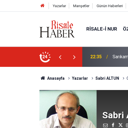
Yazarlar
Manşetler
Günün Haberleri
RISALE-I NUR
Ö
elebeklere ev sahipliği yapıyor
24
21:05
Kur’an'd
Anasayfa
Yazarlar
Sabri ALTUN
Sabri