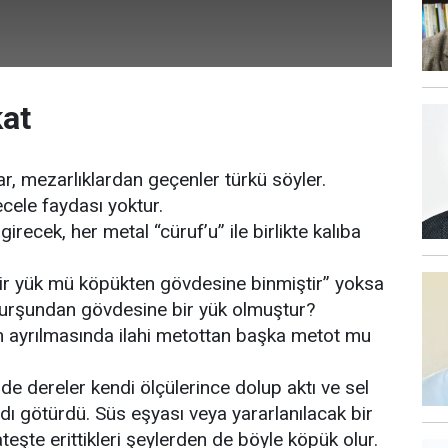
kat
r, mezarlıklardan geçenler türkü söyler.
cele faydası yoktur.
recek, her metal “cüruf’u” ile birlikte kalıba
r yük mü köpükten gövdesine binmiştir” yoksa
urşundan gövdesine bir yük olmuştur?
lın ayrılmasında ilahi metottan başka metot mu
 de dereler kendi ölçülerince dolup aktı ve sel
dı götürdü. Süs eşyası veya yararlanılacak bir
teşte erittikleri şeylerden de böyle köpük olur.