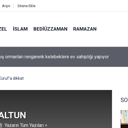
Arşiv
Sitene Ekle
ZEL
İSLAM
BEDIÜZZAMAN
RAMAZAN
aki bazı şahıs isimlerinin mucizevi yönleri
Cüruf’a dikkat
SO
 ALTUN
Yazarın Tüm Yazıları >