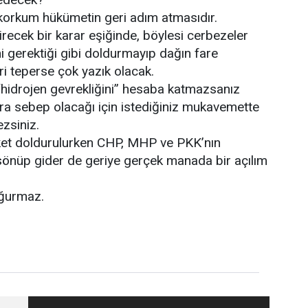
orkum hükümetin geri adım atmasıdır.
tirecek bir karar eşiğinde, böylesi cerbezeler
ni gerektiği gibi doldurmayıp dağın fare
i teperse çok yazık olacak.
n “hidrojen gevrekliğini” hesaba katmazsanız
ra sebep olacağı için istediğiniz mukavemette
zsiniz.
aket doldurulurken CHP, MHP ve PKK’nın
sönüp gider de geriye gerçek manada bir açılım
oğurmaz.