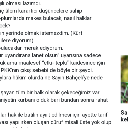
lı olması lazımdı.
 iç âlem karartıcı düşüncelere sahip
oplumlarda makes bulacak, nasıl halklar
ecek?
ın yerinde olmak istemezdim. (Kürt
ilere diyorum)
bulacaklar merak ediyorum.
ır uyandırana lanet olsun” uyarısına sadece
duk ama maalesef “etki- tepki” kaidesince işin
 PKK’nın çıkış sebebi de böyle bir şeydi.
ylara hâkim olurda ne Sayın Bahçeli’ye nede
şayan tüm bir halk olarak çekeceğimiz var.
niyetin kurbanı olduk bari bundan sonra rahat
Sa
r hak ile batılın ayırt edilmesi için ayette tarif
ke
şyası yapılırken oluşan cüruf misali üste yok olup