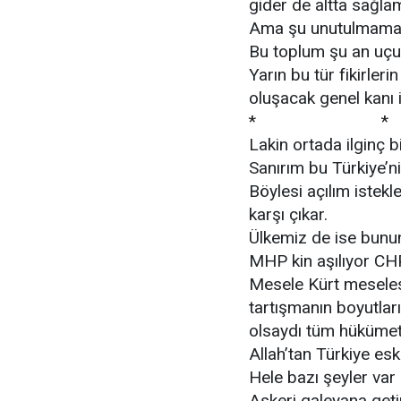
gider de altta sağla
Ama şu unutulmamalı
Bu toplum şu an uçuşan
Yarın bu tür fikirler
oluşacak genel kanı 
* 
Lakin ortada ilginç 
Sanırım bu Türkiye’n
Böylesi açılım istekl
karşı çıkar.
Ülkemiz de ise bunun
MHP kin aşılıyor CHP
Mesele Kürt mesele
tartışmanın boyutları 
olsaydı tüm hükümet ye
Allah’tan Türkiye esk
Hele bazı şeyler va
Askeri galeyana get