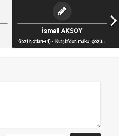
İsmail AKSOY
Gezi Notları-(4) - Nurşin’den mâkul çözüm
önerileri