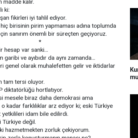
m madde kalır.
 ki:
 fikirleri iyi tahlil ediyor.
in hiç birisinin pirim yapmaması adına toplumda
için sanırım önemli bir süreçten geçiyoruz.
* *
bir hesap var sanki…
in garibi ve ayıbıdır da aynı zamanda…
eri genel olarak muhalefetten gelir ve iktidarlar
Kur
mu
 tam tersi oluyor.
 diktatörlüğü hortlatıyor.
si mesele biraz daha demokrasi ama
o kadar farklılıklar arz ediyor ki; eski Türkiye
tkilileri idam bile edilirdi.
i Türkiye değil.
r ki hazmetmekten zorluk çekiyorum.
irip zorla konuşturmanın manası ne?