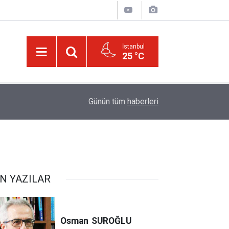
İstanbul
25 °C
20:02
Trump, Amerika'da seçim kazanan Müslüman ada
Günün tüm
haberleri
N YAZILAR
Osman
SUROĞLU