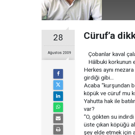
Cüruf’a dik
28
Ağustos 2009
Çobanlar kaval çala
Hâlbuki korkunun e
Herkes aynı mezara gi
girdiği gibi…
Acaba “kurşundan bi
köpük ve cüruf mu k
Yahutta hak ile batı
var?
“O, gökten su indirdi
üste çıkan köpüğü al
şey elde etmek için a