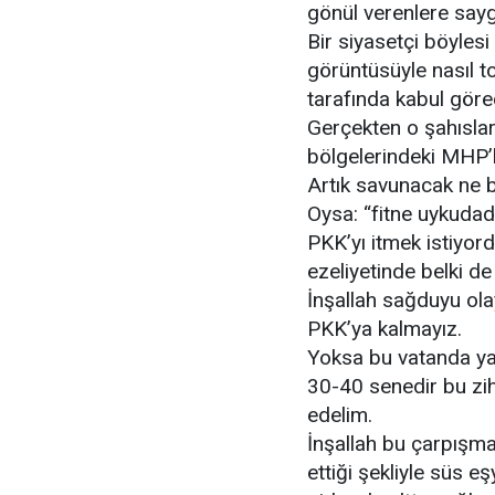
gönül verenlere saygı
Bir siyasetçi böylesi
görüntüsüyle nasıl t
tarafında kabul gör
Gerçekten o şahıslar
bölgelerindeki MHP’l
Artık savunacak ne 
Oysa: “fitne uykudad
PKK’yı itmek istiyor
ezeliyetinde belki de
İnşallah sağduyu ola
PKK’ya kalmayız.
Yoksa bu vatanda ya
30-40 senedir bu zih
edelim.
İnşallah bu çarpışmala
ettiği şekliyle süs e