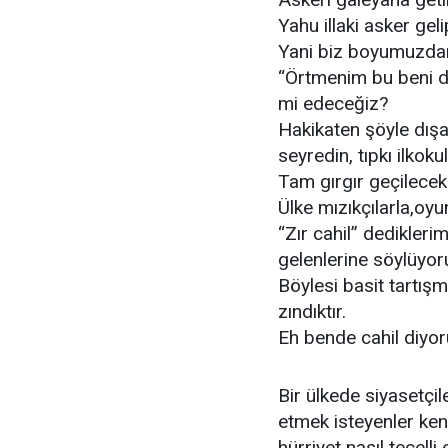
Yahu illaki asker gel
Yani biz boyumuzdan
“Örtmenim bu beni d
mi edeceğiz?
Hakikaten şöyle dışa
seyredin, tıpkı ilkok
Tam gırgır geçilecek
Ülke mızıkçılarla,oyu
“Zır cahil” dediklerim
gelenlerine söylüyo
Böylesi basit tartışm
zındıktır.
Eh bende cahil diyo
Bir ülkede siyasetçil
etmek isteyenler ke
hürriyet nasıl tecell