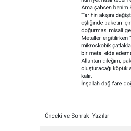
Ama şahsen benim k
Tarihin akışını değiş
eşliğinde paketin içi
doğurması misali ger
Metaller ergitilirke
mikroskobik çatlakla
bir metal elde edeme
Allahtan dileğim; p
oluşturacağı köpük 
kalır.
İnşallah dağ fare d
Önceki ve Sonraki Yazılar