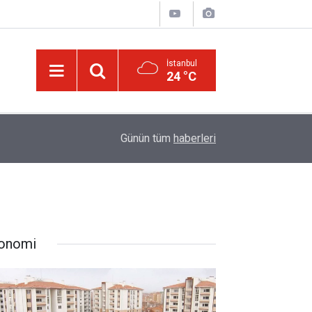
İstanbul
24 °C
13:40
Bilim insanlarından hafıza keşfi: Unutulan anılar g
Günün tüm
haberleri
onomi