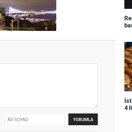
Re
bas
İs
4 l