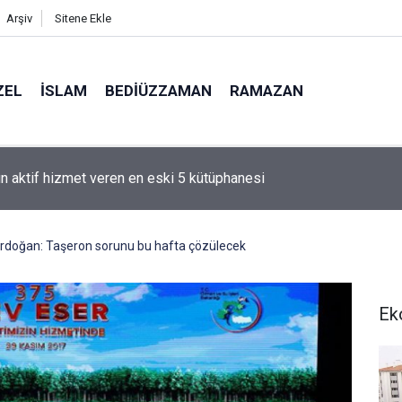
Arşiv
Sitene Ekle
ZEL
İSLAM
BEDIÜZZAMAN
RAMAZAN
hammed denizci miydi' sorusu üzerine Müslüman oldu
doğan: Taşeron sorunu bu hafta çözülecek
Ek