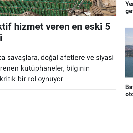
Ye
get
tif hizmet veren en eski 5
i
a savaşlara, doğal afetlere ve siyasi
enen kütüphaneler, bilginin
ritik bir rol oynuyor
Ba
oto