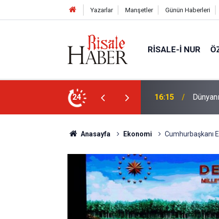
Yazarlar
Manşetler
Günün Haberleri
RISALE-I NUR
Ö
eski 5 kütüphanesi
24
14:30
'Hz. Mu
Anasayfa
Ekonomi
Cumhurbaşkanı Er