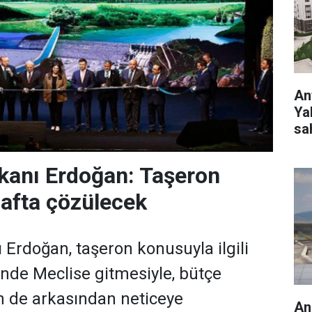
Ant
Ya
sa
anı Erdoğan: Taşeron
afta çözülecek
rdoğan, taşeron konusuyla ilgili
inde Meclise gitmesiyle, bütçe
n de arkasından neticeye
An