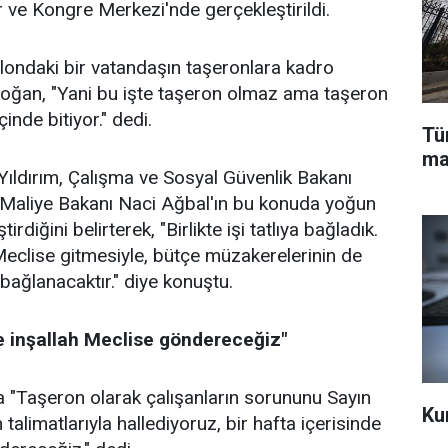
r ve Kongre Merkezi'nde gerçekleştirildi.
londaki bir vatandaşın taşeronlara kadro
doğan, "Yani bu işte taşeron olmaz ama taşeron
çinde bitiyor." dedi.
Tü
ma
ıldırım, Çalışma ve Sosyal Güvenlik Bakanı
e Maliye Bakanı Naci Ağbal'ın bu konuda yoğun
irdiğini belirterek, "Birlikte işi tatlıya bağladık.
Meclise gitmesiyle, bütçe müzakerelerinin de
bağlanacaktır." diye konuştu.
de inşallah Meclise göndereceğiz"
 "Taşeron olarak çalışanların sorununu Sayın
Ku
alimatlarıyla hallediyoruz, bir hafta içerisinde