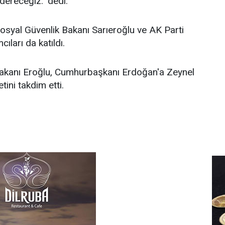
dereceğiz." dedi.
Sosyal Güvenlik Bakanı Sarıeroğlu ve AK Parti
ları da katıldı.
Bakanı Eroğlu, Cumhurbaşkanı Erdoğan'a Zeynel
ini takdim etti.