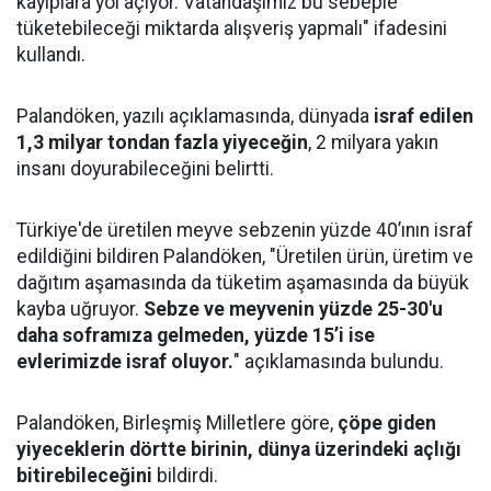
kayıplara yol açıyor. Vatandaşımız bu sebeple
tüketebileceği miktarda alışveriş yapmalı" ifadesini
kullandı.
Palandöken, yazılı açıklamasında, dünyada
israf edilen
1,3 milyar tondan fazla yiyeceğin
, 2 milyara yakın
insanı doyurabileceğini belirtti.
Türkiye'de üretilen meyve sebzenin yüzde 40’ının israf
edildiğini bildiren Palandöken, "Üretilen ürün, üretim ve
dağıtım aşamasında da tüketim aşamasında da büyük
kayba uğruyor.
Sebze ve meyvenin yüzde 25-30'u
daha soframıza gelmeden, yüzde 15’i ise
evlerimizde israf oluyor.
" açıklamasında bulundu.
Palandöken, Birleşmiş Milletlere göre,
çöpe giden
yiyeceklerin dörtte birinin, dünya üzerindeki açlığı
bitirebileceğini
bildirdi.