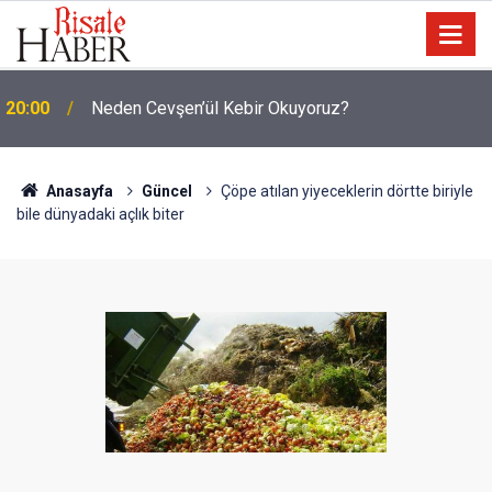
19:25
Dost Tv Kurucusu Yaşar Erdoğan vefat etti
Anasayfa
Güncel
Çöpe atılan yiyeceklerin dörtte biriyle
bile dünyadaki açlık biter