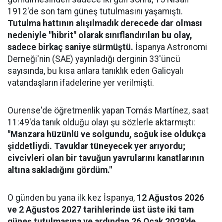
1912'de son tam güneş tutulmasını yaşamıştı.
Tutulma hattının alışılmadık derecede dar olması
nedeniyle "hibrit" olarak sınıflandırılan bu olay,
sadece birkaç saniye sürmüştü.
İspanya Astronomi
Derneği'nin (SAE) yayınladığı derginin 33'üncü
sayısında, bu kısa anlara tanıklık eden Galicyalı
vatandaşların ifadelerine yer verilmişti.
Ourense'de öğretmenlik yapan Tomás Martínez, saat
11:49'da tanık olduğu olayı şu sözlerle aktarmıştı:
"Manzara hüzünlü ve solgundu, soğuk ise oldukça
şiddetliydi. Tavuklar tüneyecek yer arıyordu;
civcivleri olan bir tavuğun yavrularını kanatlarının
altına sakladığını gördüm."
O günden bu yana ilk kez İspanya,
12 Ağustos 2026
ve 2 Ağustos 2027 tarihlerinde üst üste iki tam
güneş tutulmasına ve ardından 26 Ocak 2028'de