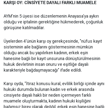
KARŞI OY: CİNSİYETE DAYALI FARKLI MUAMELE
AYM'nin 5 üyesi ise düzenlemenin Anayasa'ya aykırı
olduğu ve iptalinin gerektiğine hükmederek, çoğunluk
görüşüne katılmadılar.
Üyelerden 4'ünün karşı oy gerekçesinde, "nüfus kayıt
sisteminin aile bağlarını göstermesinin mümkün
olduğu ancak bu yapılırken kadının, erkek eşin
hanesine bağlı bir kayıt unsuruna dönüştürülmesinin
hukuk devletinin insan onuru ve eşitliğe dayalı
karakteriyle bağdaşmayacağı" ifade edildi.
Karşı oyda, "İtiraz konusu kural, evlilik birliği içinde aynı
hukuki durumda bulunan kadın ve erkek arasında
cinsiyete dayalı haklı bir neden içermeyen farklı
muamele oluşturmakta, kadının hukuki kişiliğini
bağımsız birey olarak değğil, erkek eşin hanesine bağlı