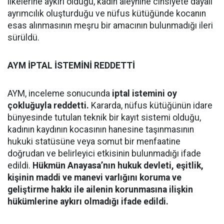
ilkelerine aykırı olduğu, kadın aleyhine cinsiyete dayalı
ayrımcılık oluşturduğu ve nüfus kütüğünde kocanın
esas alınmasının meşru bir amacının bulunmadığı ileri
sürüldü.
AYM İPTAL İSTEMİNİ REDDETTİ
AYM, inceleme sonucunda
iptal istemini oy
çokluğuyla reddetti.
Kararda, nüfus kütüğünün idare
bünyesinde tutulan teknik bir kayıt sistemi olduğu,
kadının kaydının kocasının hanesine taşınmasının
hukuki statüsüne veya somut bir menfaatine
doğrudan ve belirleyici etkisinin bulunmadığı ifade
edildi.
Hükmün Anayasa’nın hukuk devleti, eşitlik,
kişinin maddi ve manevi varlığını koruma ve
geliştirme hakkı ile ailenin korunmasına ilişkin
hükümlerine aykırı olmadığı ifade edildi.