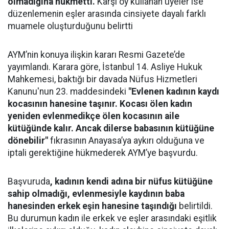
olmadığına hükmetti.
Karşı oy kullanan üyeler ise
düzenlemenin eşler arasında cinsiyete dayalı farklı
muamele oluşturduğunu belirtti
AYM’nin konuya ilişkin kararı Resmi Gazete’de
yayımlandı. Karara göre, İstanbul 14. Asliye Hukuk
Mahkemesi, baktığı bir davada Nüfus Hizmetleri
Kanunu'nun 23. maddesindeki
"Evlenen kadının kaydı
kocasının hanesine taşınır. Kocası ölen kadın
yeniden evlenmedikçe ölen kocasının aile
kütüğünde kalır. Ancak dilerse babasının kütüğüne
dönebilir"
fıkrasının Anayasa’ya aykırı olduğuna ve
iptali gerektiğine hükmederek AYM’ye başvurdu.
Başvuruda
, kadının kendi adına bir nüfus kütüğüne
sahip olmadığı, evlenmesiyle kaydının baba
hanesinden erkek eşin hanesine taşındığı
belirtildi.
Bu durumun kadın ile erkek ve eşler arasındaki eşitlik