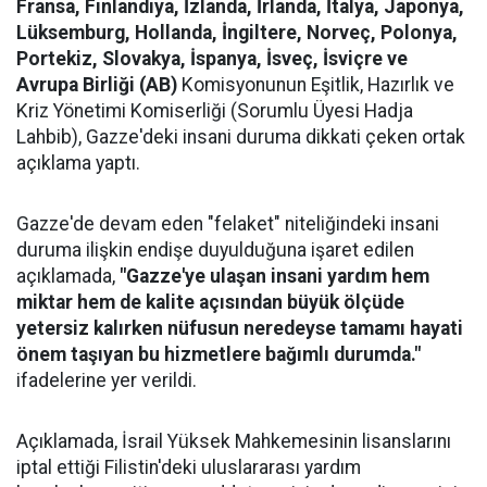
Fransa, Finlandiya, İzlanda, İrlanda, İtalya, Japonya,
Lüksemburg, Hollanda, İngiltere, Norveç, Polonya,
Portekiz, Slovakya, İspanya, İsveç, İsviçre ve
Avrupa Birliği (AB)
Komisyonunun Eşitlik, Hazırlık ve
Kriz Yönetimi Komiserliği (Sorumlu Üyesi Hadja
Lahbib), Gazze'deki insani duruma dikkati çeken ortak
açıklama yaptı.
Gazze'de devam eden "felaket" niteliğindeki insani
duruma ilişkin endişe duyulduğuna işaret edilen
açıklamada,
"Gazze'ye ulaşan insani yardım hem
miktar hem de kalite açısından büyük ölçüde
yetersiz kalırken nüfusun neredeyse tamamı hayati
önem taşıyan bu hizmetlere bağımlı durumda."
ifadelerine yer verildi.
Açıklamada, İsrail Yüksek Mahkemesinin lisanslarını
iptal ettiği Filistin'deki uluslararası yardım