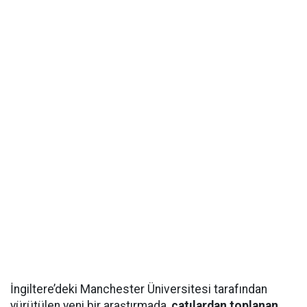
İngiltere’deki Manchester Üniversitesi tarafından
yürütülen yeni bir araştırmada,
çatılardan toplanan