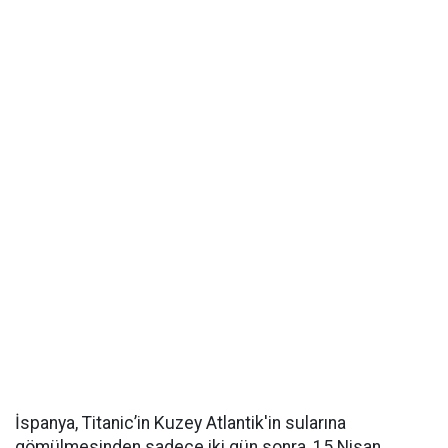
İspanya, Titanic’in Kuzey Atlantik'in sularına
gömülmesinden sadece iki gün sonra, 15 Nisan