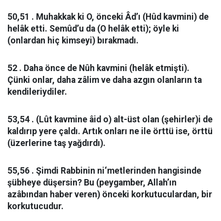
50,51 . Muhakkak ki O, önceki Âd’ı (Hûd kavmini) de
helâk etti. Semûd’u da (O helâk etti); öyle ki
(onlardan hiç kimseyi) bırakmadı.
52 . Daha önce de Nûh kavmini (helâk etmişti).
Çünki onlar, daha zâlim ve daha azgın olanların ta
kendileriydiler.
53,54 . (Lût kavmine âid o) alt-üst olan (şehirler)i de
kaldırıp yere çaldı. Artık onları ne ile örttü ise, örttü
(üzerlerine taş yağdırdı).
55,56 . Şimdi Rabbinin ni‘metlerinden hangisinde
şübheye düşersin? Bu (peygamber, Allah’ın
azâbından haber veren) önceki korkutuculardan, bir
korkutucudur.