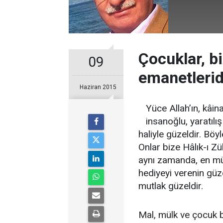
Çocuklar, bi
09
emanetlerid
Haziran 2015
Yüce Allah’ın, kâin
insanoğlu, yaratılı
haliyle güzeldir. Böyl
Onlar bize Hâlık-ı Zü
aynı zamanda, en mü
hediyeyi verenin güz
mutlak güzeldir.
Mal, mülk ve çocuk bi