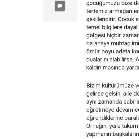
çocuğumuzu bize doğu
tertemiz armağan ed
şekillendirir. Çocuk 
temel bilgilere dayal
gölgesi hiçbir zaman
da anaya muhtaç imi
ömür boyu adeta kor
dualarını alabilirse,
kaldırılmasında yardı
Bizim kültürümüze v
gelirse gelsin, aile
aynı zamanda sabırlı
öğretmeye devam ede
öğrendiklerine paral
Örneğin; yere tükürm
yapmanın başkalarını