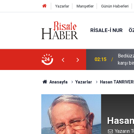
Yazarlar
Manşetler
Günün Haberleri
RISALE-I NUR
Ö
ün bu kelime ile saadet-i ebediye müjdesine
24
01:45
Cimrili
Anasayfa
Yazarlar
Hasan TANRIVER
Hasan
Yazarın T