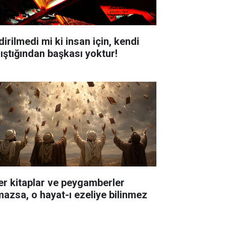
dirilmedi mi ki insan için, kendi
lıştığından başkası yoktur!
er kitaplar ve peygamberler
mazsa, o hayat-ı ezeliye bilinmez