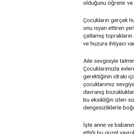
olduğunu öğrenir ve
Çocukların gerçek hu
onu isyan ettiren yer
çatlamış toprakların
ve huzura ihtiyacı var
Aile sevgisiyle tatm
Çocuklarımızla evler
gerektiğinin idraki i
çocuklarımız sevgiye 
davranış bozukluklar
bu eksikliğin izleri
dengesizliklerle boğ
İşte anne ve babanın
ettiği bu güzel yavrul