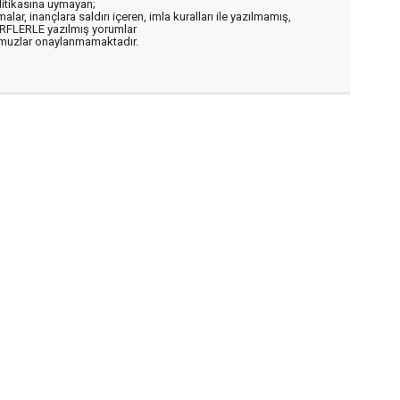
litikasına uymayan;
alar, inançlara saldırı içeren, imla kuralları ile yazılmamış,
ARFLERLE yazılmış yorumlar
muzlar onaylanmamaktadır.