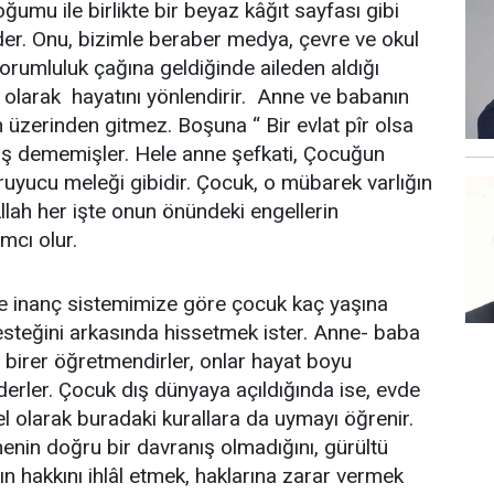
mu ile birlikte bir beyaz kâğıt sayfası gibi
er. Onu, bizimle beraber medya, çevre ve okul
sorumluluk çağına geldiğinde aileden aldığı
ı olarak hayatını yönlendirir. Anne ve babanın
 üzerinden gitmez. Boşuna “ Bir evlat pîr olsa
ş dememişler. Hele anne şefkati, Çocuğun
uyucu meleği gibidir. Çocuk, o mübarek varlığın
 Allah her işte onun önündeki engellerin
mcı olur.
e inanç sistemimize göre çocuk kaç yaşına
 desteğini arkasında hissetmek ister. Anne- baba
 birer öğretmendirler, onlar hayat boyu
rler. Çocuk dış dünyaya açıldığında ise, evde
el olarak buradaki kurallara da uymayı öğrenir.
enin doğru bir davranış olmadığını, gürültü
n hakkını ihlâl etmek, haklarına zarar vermek