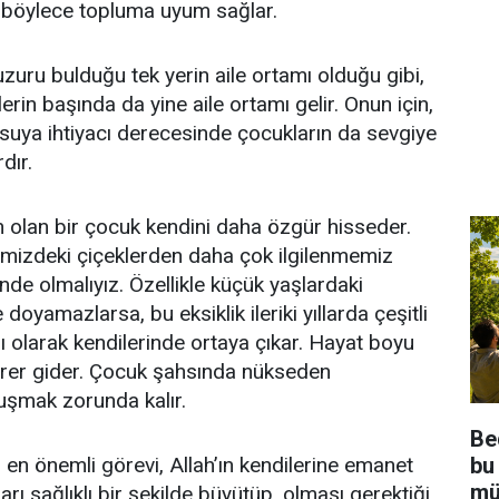
 böylece topluma uyum sağlar.
zuru bulduğu tek yerin aile ortamı olduğu gibi,
lerin başında da yine aile ortamı gelir. Onun için,
 suya ihtiyacı derecesinde çocukların da sevgiye
dır.
in olan bir çocuk kendini daha özgür hisseder.
imizdeki çiçeklerden daha çok ilgilenmemiz
çinde olmalıyız. Özellikle küçük yaşlardaki
doyamazlarsa, bu eksiklik ileriki yıllarda çeşitli
ı olarak kendilerinde ortaya çıkar. Hayat boyu
 sürer gider. Çocuk şahsında nükseden
uşmak zorunda kalır.
Be
bu
 en önemli görevi, Allah’ın kendilerine emanet
mü
arı sağlıklı bir şekilde büyütüp, olması gerektiği