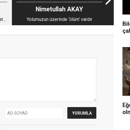
Nimetullah AKAY
ata
Yolumuzun üzerinde ‘ölüm’ vardır
Bil
ça
Eğ
ol