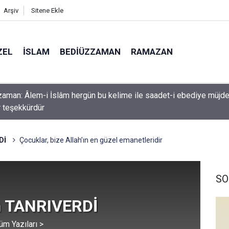
Arşiv
Sitene Ekle
ZEL
İSLAM
BEDIÜZZAMAN
RAMAZAN
k etme ki, Allah da senden ihsanını kesmesin
Dİ
Çocuklar, bize Allah’ın en güzel emanetleridir
SO
 TANRIVERDİ
üm Yazıları >