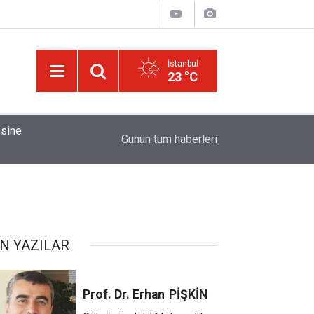
İstanbul
23 °C
01:15
Bildirilmedi mi ki insan için, kendi çalıştığından
Günün tüm
haberleri
N YAZILAR
Prof. Dr. Erhan
PİŞKİN