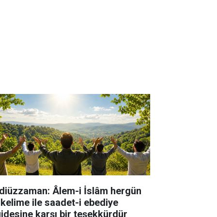
diüzzaman: Âlem-i İslâm hergün
 kelime ile saadet-i ebediye
jdesine karşı bir teşekkürdür