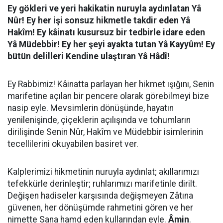
Ey gökleri ve yeri hakikatin nuruyla aydınlatan Yâ
Nûr! Ey her işi sonsuz hikmetle takdir eden Yâ
Hakîm! Ey kâinatı kusursuz bir tedbirle idare eden
Yâ Müdebbir! Ey her şeyi ayakta tutan Yâ Kayyûm! Ey
bütün delilleri Kendine ulaştıran Yâ Hâdî!
Ey Rabbimiz! Kâinatta parlayan her hikmet ışığını, Senin
marifetine açılan bir pencere olarak görebilmeyi bize
nasip eyle. Mevsimlerin dönüşünde, hayatın
yenilenişinde, çiçeklerin açılışında ve tohumların
dirilişinde Senin Nûr, Hakîm ve Müdebbir isimlerinin
tecellilerini okuyabilen basiret ver.
Kalplerimizi hikmetinin nuruyla aydınlat; akıllarımızı
tefekkürle derinleştir; ruhlarımızı marifetinle dirilt.
Değişen hadiseler karşısında değişmeyen Zâtına
güvenen, her dönüşümde rahmetini gören ve her
nimette Sana hamd eden kullarından eyle.
Âmin
.