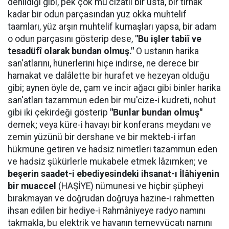
denildiği gibi, pek çok mu'cizatlı bir usta, bir tırnak
kadar bir odun parçasından yüz okka muhtelif
taamları, yüz arşın muhtelif kumaşları yapsa, bir adam
o odun parçasını gösterip dese,
"Bu işler tabiî ve
tesadüfî olarak bundan olmuş."
O ustanın harika
san'atlarını, hünerlerini hiçe indirse, ne derece bir
hamakat ve dalâlette bir hurafet ve hezeyan olduğu
gibi; aynen öyle de, çam ve incir ağacı gibi binler harika
san'atları tazammun eden bir mu'cize-i kudreti, nohut
gibi iki çekirdeği gösterip
"Bunlar bundan olmuş"
demek; veya küre-i havayı bir konferans meydanı ve
zemin yüzünü bir dershane ve bir mekteb-i irfan
hükmüne getiren ve hadsiz nimetleri tazammun eden
ve hadsiz şükürlerle mukabele etmek lâzımken; ve
beşerin saadet-i ebediyesindeki ihsanat-ı İlâhiyenin
bir muaccel
(HAŞİYE) nümunesi ve hiçbir şüpheyi
bırakmayan ve doğrudan doğruya hazine-i rahmetten
ihsan edilen bir hediye-i Rahmâniyeye radyo namını
takmakla, bu elektrik ve havanın temevvücatı namını