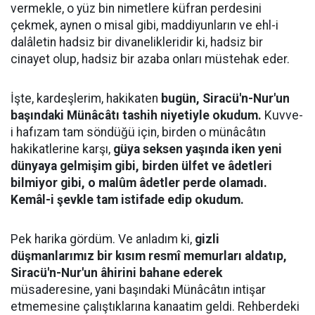
vermekle, o yüz bin nimetlere küfran perdesini
çekmek, aynen o misal gibi, maddiyunların ve ehl-i
dalâletin hadsiz bir divanelikleridir ki, hadsiz bir
cinayet olup, hadsiz bir azaba onları müstehak eder.
İşte, kardeşlerim, hakikaten
bugün, Siracü'n-Nur'un
başındaki Münâcâtı tashih niyetiyle okudum.
Kuvve-
i hafızam tam söndüğü için, birden o münâcâtın
hakikatlerine karşı,
güya seksen yaşında iken yeni
dünyaya gelmişim gibi, birden ülfet ve âdetleri
bilmiyor gibi, o malûm âdetler perde olamadı.
Kemâl-i şevkle tam istifade edip okudum.
Pek harika gördüm. Ve anladım ki,
gizli
düşmanlarımız bir kısım resmî memurları aldatıp,
Siracü'n-Nur'un âhirini bahane ederek
müsaderesine, yani başındaki Münâcâtın intişar
etmemesine çalıştıklarına kanaatim geldi. Rehberdeki