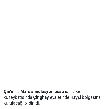
Çin
'in ilk
Mars simülasyon üssü
nün, ülkenin
kuzeybatısında
Çinghay
eyaletinde
Hayşi
bölgesine
kurulacağı bildirildi.