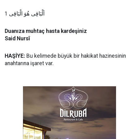
اَلْبَاقِى هُوَ الْبَاقِى 1
Duanıza muhtaç hasta kardeşiniz
Said Nursî
HAŞİYE:
Bu kelimede büyük bir hakikat hazinesinin
anahtarına işaret var.