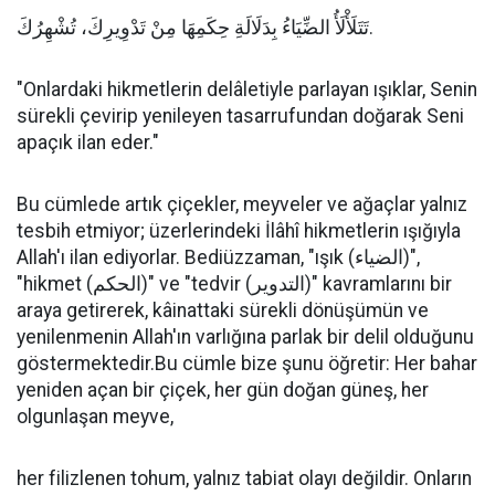
تَتَلَأْلَأُ الضِّيَاءُ بِدَلَالَةِ حِكَمِهَا مِنْ تَدْوِيرِكَ، تُشْهِرُكَ.
"Onlardaki hikmetlerin delâletiyle parlayan ışıklar, Senin
sürekli çevirip yenileyen tasarrufundan doğarak Seni
apaçık ilan eder."
Bu cümlede artık çiçekler, meyveler ve ağaçlar yalnız
tesbih etmiyor; üzerlerindeki İlâhî hikmetlerin ışığıyla
Allah'ı ilan ediyorlar. Bediüzzaman, "ışık (الضياء)",
"hikmet (الحكم)" ve "tedvir (التدوير)" kavramlarını bir
araya getirerek, kâinattaki sürekli dönüşümün ve
yenilenmenin Allah'ın varlığına parlak bir delil olduğunu
göstermektedir.Bu cümle bize şunu öğretir: Her bahar
yeniden açan bir çiçek, her gün doğan güneş, her
olgunlaşan meyve,
her filizlenen tohum, yalnız tabiat olayı değildir. Onların