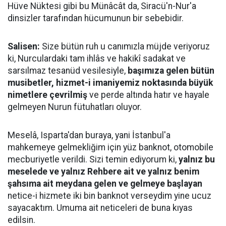
Hüve Nüktesi gibi bu Münâcât da, Siracü'n-Nur'a
dinsizler tarafından hücumunun bir sebebidir.
Salisen:
Size bütün ruh u canımızla müjde veriyoruz
ki, Nurculardaki tam ihlâs ve hakikî sadakat ve
sarsılmaz tesanüd vesilesiyle,
başımıza gelen bütün
musibetler, hizmet-i imaniyemiz noktasında büyük
nimetlere çevrilmiş
ve perde altında hatır ve hayale
gelmeyen Nurun fütuhatları oluyor.
Meselâ, Isparta'dan buraya, yani İstanbul'a
mahkemeye gelmekliğim için yüz banknot, otomobile
mecburiyetle verildi. Sizi temin ediyorum ki,
yalnız bu
meselede ve yalnız Rehbere ait ve yalnız benim
şahsıma ait meydana gelen ve gelmeye başlayan
netice-i hizmete iki bin banknot verseydim yine ucuz
sayacaktım. Umuma ait neticeleri de buna kıyas
edilsin.