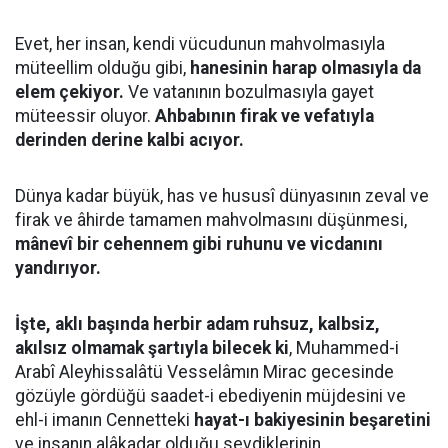
Evet, her insan, kendi vücudunun mahvolmasıyla
müteellim olduğu gibi,
hanesinin harap olmasıyla da
elem çekiyor.
Ve vatanının bozulmasıyla gayet
müteessir oluyor.
Ahbabının firak ve vefatıyla
derinden derine kalbi acıyor.
Dünya kadar büyük, has ve hususî dünyasının zeval ve
firak ve âhirde tamamen mahvolmasını düşünmesi,
mânevî bir cehennem gibi ruhunu ve vicdanını
yandırıyor.
İşte, aklı başında herbir adam ruhsuz, kalbsiz,
akılsız olmamak şartıyla bilecek ki
, Muhammed-i
Arabî Aleyhissalâtü Vesselâmın Mirac gecesinde
gözüyle gördüğü saadet-i ebediyenin müjdesini ve
ehl-i imanın Cennetteki
hayat-ı bakiyesinin beşaretini
ve insanın alâkadar olduğu sevdiklerinin