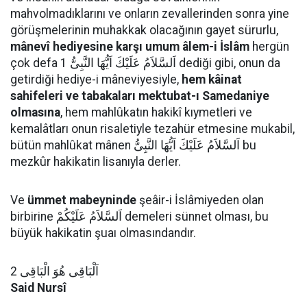
mahvolmadıklarını ve onların zevallerinden sonra yine
görüşmelerinin muhakkak olacağının gayet sürurlu,
mânevî hediyesine karşı umum âlem-i İslâm
hergün
çok defa اَلسَّلاَمُ عَلَيْكَ اَيُّهَا النَّبِىُّ 1 dediği gibi, onun da
getirdiği hediye-i mâneviyesiyle,
hem kâinat
sahifeleri ve tabakaları mektubat-ı Samedaniye
olmasına
, hem mahlûkatın hakikî kıymetleri ve
kemalâtları onun risaletiyle tezahür etmesine mukabil,
bütün mahlûkat mânen اَلسَّلاَمُ عَلَيْكَ اَيُّهَا النَّبِىُّ bu
mezkûr hakikatin lisanıyla derler.
Ve
ümmet mabeyninde
şeâir-i İslâmiyeden olan
birbirine اَلسَّلاَمُ عَلَيْكُمْ demeleri sünnet olması, bu
büyük hakikatin şuaı olmasındandır.
اَلْبَاقِى هُوَ الْبَاقِى 2
Said Nursî