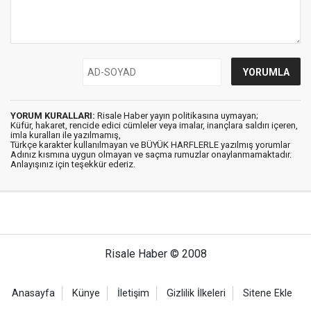
YORUM KURALLARI:
Risale Haber yayın politikasına uymayan;
Küfür, hakaret, rencide edici cümleler veya imalar, inançlara saldırı içeren,
imla kuralları ile yazılmamış,
Türkçe karakter kullanılmayan ve BÜYÜK HARFLERLE yazılmış yorumlar
Adınız kısmına uygun olmayan ve saçma rumuzlar onaylanmamaktadır.
Anlayışınız için teşekkür ederiz.
Risale Haber © 2008
Anasayfa
Künye
İletişim
Gizlilik İlkeleri
Sitene Ekle