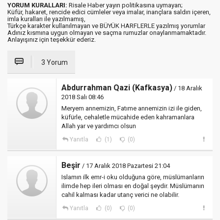
YORUM KURALLARI:
Risale Haber yayın politikasına uymayan;
Küfür, hakaret, rencide edici cümleler veya imalar, inançlara saldırı içeren,
imla kuralları ile yazılmamış,
Türkçe karakter kullanılmayan ve BÜYÜK HARFLERLE yazılmış yorumlar
Adınız kısmına uygun olmayan ve saçma rumuzlar onaylanmamaktadır.
Anlayışınız için teşekkür ederiz.
3 Yorum
Abdurrahman Qazi (Kafkasya)
/ 18 Aralık
2018 Salı 08:46
Meryem annemizin, Fatıme annemizin izi ile giden,
küfürle, cehaletle mücahide eden kahramanlara
Allah yar ve yardımcı olsun
Yanıtla
(1)
(0)
Beşir
/ 17 Aralık 2018 Pazartesi 21:04
Islamın ilk emr-i oku olduğuna göre, müslümanların
ilimde hep ileri olması en doğal şeydir. Müslümanın
cahil kalması kadar utanç verici ne olabilir.
Yanıtla
(0)
(0)