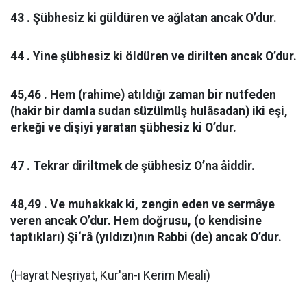
43 . Şübhesiz ki güldüren ve ağlatan ancak O’dur.
44 . Yine şübhesiz ki öldüren ve dirilten ancak O’dur.
45,46 . Hem (rahime) atıldığı zaman bir nutfeden
(hakir bir damla sudan süzülmüş hulâsadan) iki eşi,
erkeği ve dişiyi yaratan şübhesiz ki O’dur.
47 . Tekrar diriltmek de şübhesiz O’na âiddir.
48,49 . Ve muhakkak ki, zengin eden ve sermâye
veren ancak O’dur. Hem doğrusu, (o kendisine
taptıkları) Şi‘râ (yıldızı)nın Rabbi (de) ancak O’dur.
(Hayrat Neşriyat, Kur'an-ı Kerim Meali)