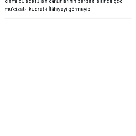
kısmı bu âdetullah kanunlarının perdesi altında çok
mu'cizât-ı kudret-i İlâhiyeyi görmeyip