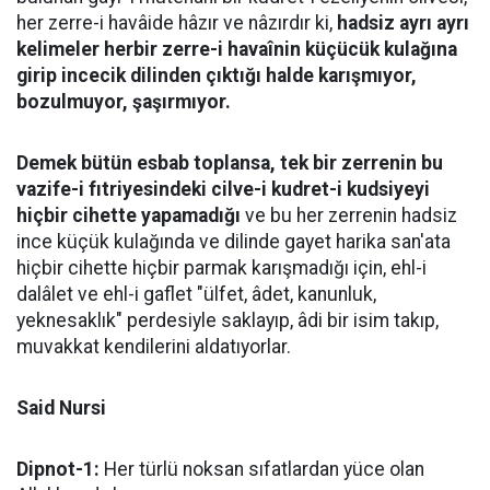
her zerre-i havâide hâzır ve nâzırdır ki,
hadsiz ayrı ayrı
kelimeler herbir zerre-i havaînin küçücük kulağına
girip incecik dilinden çıktığı halde karışmıyor,
bozulmuyor, şaşırmıyor.
Demek bütün esbab toplansa, tek bir zerrenin bu
vazife-i fıtriyesindeki cilve-i kudret-i kudsiyeyi
hiçbir cihette yapamadığı
ve bu her zerrenin hadsiz
ince küçük kulağında ve dilinde gayet harika san'ata
hiçbir cihette hiçbir parmak karışmadığı için, ehl-i
dalâlet ve ehl-i gaflet "ülfet, âdet, kanunluk,
yeknesaklık" perdesiyle saklayıp, âdi bir isim takıp,
muvakkat kendilerini aldatıyorlar.
Said Nursi
Dipnot-1:
Her türlü noksan sıfatlardan yüce olan