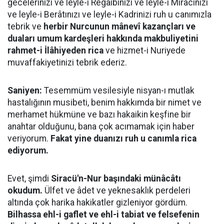
gecelerinizi ve leyle-i Regaibinizi ve leyle-i Miracınızı
ve leyle-i Berâtınızı ve leyle-i Kadrinizi ruh u canımızla
tebrik ve
herbir Nurcunun mânevî kazançları ve
duaları umum kardeşleri hakkında makbuliyetini
rahmet-i İlâhiyeden rica
ve hizmet-i Nuriyede
muvaffakiyetinizi tebrik ederiz.
Saniyen:
Tesemmüm vesilesiyle nisyan-ı mutlak
hastalığının musibeti, benim hakkımda bir nimet ve
merhamet hükmüne ve bazı hakaikin keşfine bir
anahtar olduğunu, bana çok acımamak için haber
veriyorum.
Fakat yine duanızı ruh u canımla rica
ediyorum.
Evet, şimdi
Siracü'n-Nur başındaki münâcâtı
okudum.
Ülfet ve âdet ve yeknesaklık perdeleri
altında çok harika hakikatler gizleniyor gördüm.
Bilhassa ehl-i gaflet ve ehl-i tabiat ve felsefenin