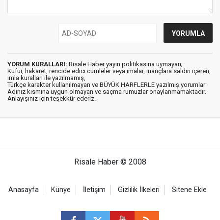
YORUM KURALLARI:
Risale Haber yayın politikasına uymayan;
Küfür, hakaret, rencide edici cümleler veya imalar, inançlara saldırı içeren,
imla kuralları ile yazılmamış,
Türkçe karakter kullanılmayan ve BÜYÜK HARFLERLE yazılmış yorumlar
Adınız kısmına uygun olmayan ve saçma rumuzlar onaylanmamaktadır.
Anlayışınız için teşekkür ederiz.
Risale Haber © 2008
Anasayfa
Künye
İletişim
Gizlilik İlkeleri
Sitene Ekle