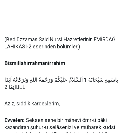
(Bediüzzaman Said Nursi Hazretlerinin EMİRDAĞ
LAHİKASI-2 eserinden bölümler.)
Bismillahirrahmanirrahim
بِاسْمِهِ سُبْحَانَهُ 1 اَلسَّلاَمُ عَلَيْكُمْ وَرَحْمَةُ اللهِ وَبَرَكَاتُهُ اَبَدًا
دَۤائِمًا 2
Aziz, sıddık kardeşlerim,
Evvelen:
Seksen sene bir mânevî ömr-ü bâki
kazandıran şuhur-u selâsenizi ve mübarek kudsî