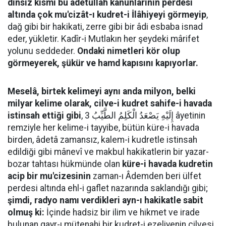
dinsiz kısmı bu âdetullah kanunlarının perdesi
altında çok mu'cizât-ı kudret-i İlâhiyeyi görmeyip
,
dağ gibi bir hakikati, zerre gibi bir âdi esbaba isnad
eder, yükletir. Kadîr-i Mutlakın her şeydeki mârifet
yolunu seddeder.
Ondaki nimetleri kör olup
görmeyerek, şükür ve hamd kapısını kapıyorlar.
Meselâ, birtek kelimeyi aynı anda milyon, belki
milyar kelime olarak, cilve-i kudret sahife-i havada
istinsah ettiği gibi
, إِلَيْهِ يَصْعَدُ الْكَلِمُ الطَّيِّبُ 3 âyetinin
remziyle her kelime-i tayyibe, bütün küre-i havada
birden, âdetâ zamansız, kalem-i kudretle istinsah
edildiği gibi mânevî ve makbul hakikatlerin bir yazar-
bozar tahtası hükmünde olan
küre-i havada kudretin
acip bir mu'cizesinin
zaman-ı Âdemden beri ülfet
perdesi altında ehl-i gaflet nazarında saklandığı gibi;
şimdi, radyo namı verdikleri ayn-ı hakikatle sabit
olmuş ki:
İçinde hadsiz bir ilim ve hikmet ve irade
bulunan gayr-ı mütenahi bir kudret-i ezeliyenin cilvesi,