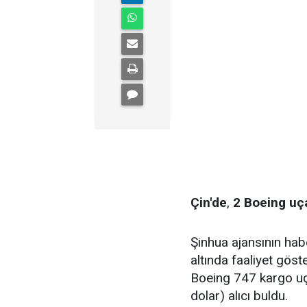
Çin'de
,
2 Boeing uç
Şinhua ajansının habe
altında faaliyet gös
Boeing 747 kargo uç
dolar) alıcı buldu.