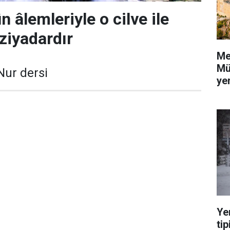
n âlemleriyle o cilve ile
 ziyadardır
Me
Mü
Nur dersi
yer
Ye
tip