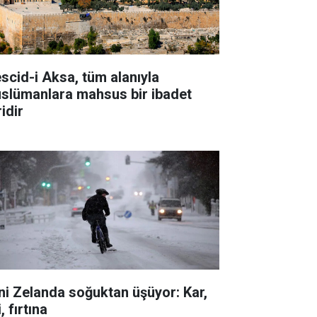
scid-i Aksa, tüm alanıyla
slümanlara mahsus bir ibadet
idir
ni Zelanda soğuktan üşüyor: Kar,
i, fırtına