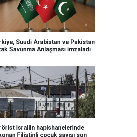
rkiye, Suudi Arabistan ve Pakistan
tak Savunma Anlaşması imzaladı
rörist israilin hapishanelerinde
konan Filistinli çocuk sayısı son