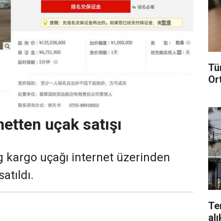
Tü
Or
netten uçak satışı
ng kargo uçağı internet üzerinden
atıldı.
Te
alı