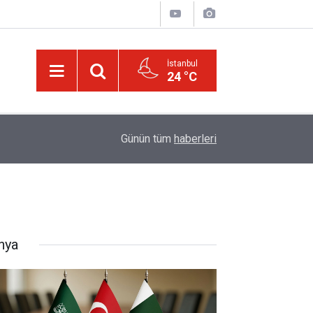
İstanbul
24 °C
21:18
Biyoloji profesörünün parmağının ucunda niçin 
Günün tüm
haberleri
nya