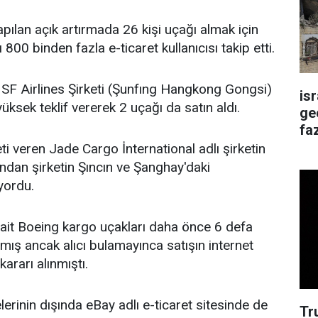
pılan açık artırmada 26 kişi uçağı almak için
ı 800 binden fazla e-ticaret kullanıcısı takip etti.
 SF Airlines Şirketi (Şunfıng Hangkong Gongsi)
is
ksek teklif vererek 2 uçağı da satın aldı.
ge
faz
ti veren Jade Cargo İnternational adlı şirketin
ından şirketin Şıncın ve Şanghay'daki
yordu.
ait Boeing kargo uçakları daha önce 6 defa
lmış ancak alıcı bulamayınca satışın internet
ararı alınmıştı.
elerinin dışında eBay adlı e-ticaret sitesinde de
Tr