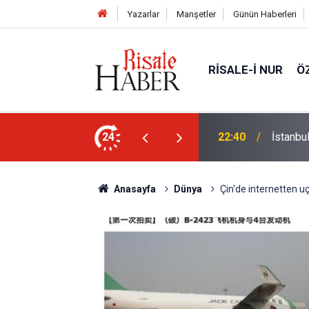
Yazarlar
Manşetler
Günün Haberleri
RISALE-I NUR
Ö
ile hayattar ve ziyadardır
24
22:40
İstanbu
Anasayfa
Dünya
Çin'de internetten uç