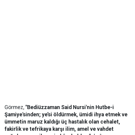
Görmez,
"Bediüzzaman Said Nursi'nin Hutbe-i
Şamiye'sinden; ye’si öldürmek, ümidi ihya etmek ve
ümmetin maruz kaldığı üç hastalık olan cehalet,
fakirlik ve tefrikaya karşı ilim, amel ve vahdet