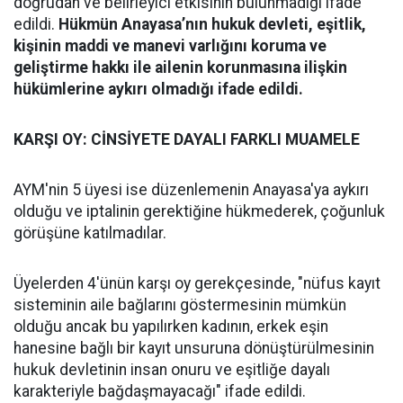
doğrudan ve belirleyici etkisinin bulunmadığı ifade
edildi.
Hükmün Anayasa’nın hukuk devleti, eşitlik,
kişinin maddi ve manevi varlığını koruma ve
geliştirme hakkı ile ailenin korunmasına ilişkin
hükümlerine aykırı olmadığı ifade edildi.
KARŞI OY: CİNSİYETE DAYALI FARKLI MUAMELE
AYM'nin 5 üyesi ise düzenlemenin Anayasa'ya aykırı
olduğu ve iptalinin gerektiğine hükmederek, çoğunluk
görüşüne katılmadılar.
Üyelerden 4'ünün karşı oy gerekçesinde, "nüfus kayıt
sisteminin aile bağlarını göstermesinin mümkün
olduğu ancak bu yapılırken kadının, erkek eşin
hanesine bağlı bir kayıt unsuruna dönüştürülmesinin
hukuk devletinin insan onuru ve eşitliğe dayalı
karakteriyle bağdaşmayacağı" ifade edildi.