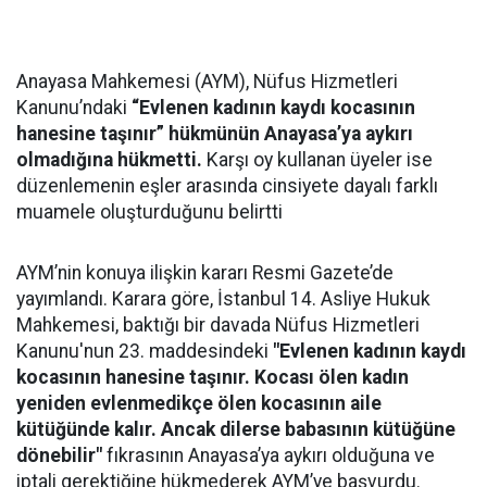
Anayasa Mahkemesi (AYM), Nüfus Hizmetleri
Kanunu’ndaki
“Evlenen kadının kaydı kocasının
hanesine taşınır” hükmünün Anayasa’ya aykırı
olmadığına hükmetti.
Karşı oy kullanan üyeler ise
düzenlemenin eşler arasında cinsiyete dayalı farklı
muamele oluşturduğunu belirtti
AYM’nin konuya ilişkin kararı Resmi Gazete’de
yayımlandı. Karara göre, İstanbul 14. Asliye Hukuk
Mahkemesi, baktığı bir davada Nüfus Hizmetleri
Kanunu'nun 23. maddesindeki
"Evlenen kadının kaydı
kocasının hanesine taşınır. Kocası ölen kadın
yeniden evlenmedikçe ölen kocasının aile
kütüğünde kalır. Ancak dilerse babasının kütüğüne
dönebilir"
fıkrasının Anayasa’ya aykırı olduğuna ve
iptali gerektiğine hükmederek AYM’ye başvurdu.