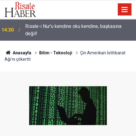
Üniversite adaylarına 'Sosyal medyanın
14:00
yönlendirdiği tercihler kariyeri riske atabilir' uyarısı
Anasayfa
Bilim - Teknoloji
Çin Amerikan İstihbarat
Ağı'nı çökertti