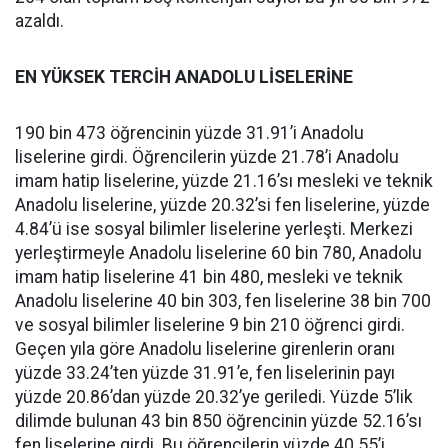
azaldı.
EN YÜKSEK TERCİH ANADOLU LİSELERİNE
190 bin 473 öğrencinin yüzde 31.91’i Anadolu
liselerine girdi. Öğrencilerin yüzde 21.78’i Anadolu
imam hatip liselerine, yüzde 21.16’sı mesleki ve teknik
Anadolu liselerine, yüzde 20.32’si fen liselerine, yüzde
4.84’ü ise sosyal bilimler liselerine yerleşti. Merkezi
yerleştirmeyle Anadolu liselerine 60 bin 780, Anadolu
imam hatip liselerine 41 bin 480, mesleki ve teknik
Anadolu liselerine 40 bin 303, fen liselerine 38 bin 700
ve sosyal bilimler liselerine 9 bin 210 öğrenci girdi.
Geçen yıla göre Anadolu liselerine girenlerin oranı
yüzde 33.24’ten yüzde 31.91’e, fen liselerinin payı
yüzde 20.86’dan yüzde 20.32’ye geriledi. Yüzde 5’lik
dilimde bulunan 43 bin 850 öğrencinin yüzde 52.16’sı
fen liselerine girdi. Bu öğrencilerin yüzde 40.55’i