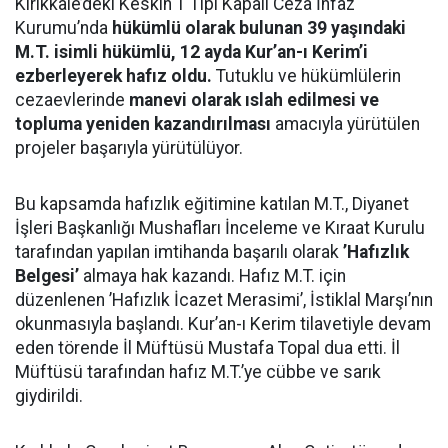
Kırıkkale’deki Keskin T Tipi Kapalı Ceza İnfaz
Kurumu’nda
hükümlü olarak bulunan 39 yaşındaki
M.T. isimli hükümlü, 12 ayda Kur’an-ı Kerim’i
ezberleyerek hafız oldu.
Tutuklu ve hükümlülerin
cezaevlerinde
manevi olarak ıslah edilmesi ve
topluma yeniden kazandırılması
amacıyla yürütülen
projeler başarıyla yürütülüyor.
Bu kapsamda hafızlık eğitimine katılan M.T., Diyanet
İşleri Başkanlığı Mushafları İnceleme ve Kıraat Kurulu
tarafından yapılan imtihanda başarılı olarak
’Hafızlık
Belgesi’
almaya hak kazandı. Hafız M.T. için
düzenlenen ’Hafızlık İcazet Merasimi’, İstiklal Marşı’nın
okunmasıyla başlandı. Kur’an-ı Kerim tilavetiyle devam
eden törende İl Müftüsü Mustafa Topal dua etti. İl
Müftüsü tarafından hafız M.T.’ye cübbe ve sarık
giydirildi.