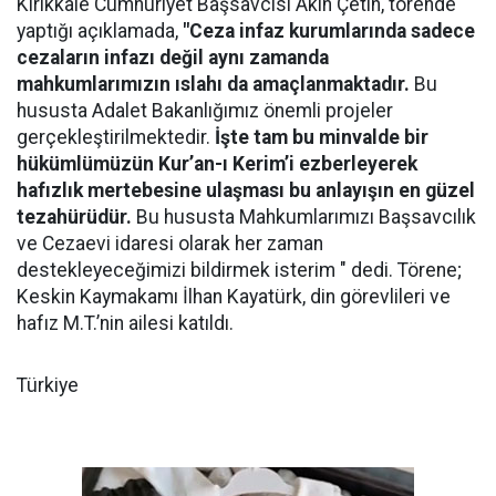
Kırıkkale Cumhuriyet Başsavcısı Akın Çetin, törende
yaptığı açıklamada,
"Ceza infaz kurumlarında sadece
cezaların infazı değil aynı zamanda
mahkumlarımızın ıslahı da amaçlanmaktadır.
Bu
hususta Adalet Bakanlığımız önemli projeler
gerçekleştirilmektedir.
İşte tam bu minvalde bir
hükümlümüzün Kur’an-ı Kerim’i ezberleyerek
hafızlık mertebesine ulaşması bu anlayışın en güzel
tezahürüdür.
Bu hususta Mahkumlarımızı Başsavcılık
ve Cezaevi idaresi olarak her zaman
destekleyeceğimizi bildirmek isterim " dedi. Törene;
Keskin Kaymakamı İlhan Kayatürk, din görevlileri ve
hafız M.T.’nin ailesi katıldı.
Türkiye