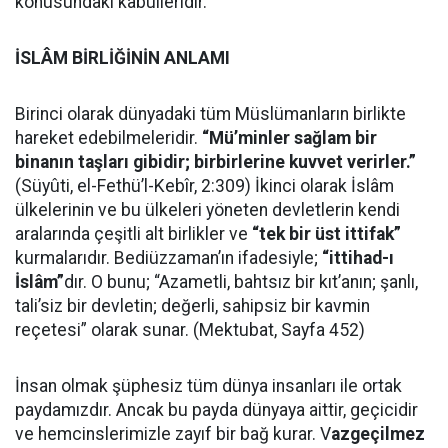
konusundaki kabulleridir.
İSLÂM BİRLİĞİNİN ANLAMI
Birinci olarak dünyadaki tüm Müslümanların birlikte
hareket edebilmeleridir.
“Mü’minler sağlam bir
binanın taşları gibidir; birbirlerine kuvvet verirler.”
(Süyûti, el-Fethü’l-Kebîr, 2:309) İkinci olarak İslâm
ülkelerinin ve bu ülkeleri yöneten devletlerin kendi
aralarında çeşitli alt birlikler ve
“tek bir üst ittifak”
kurmalarıdır. Bediüzzaman’ın ifadesiyle;
“ittihad-ı
İslâm”
dır. O bunu; “Azametli, bahtsız bir kıt’anın; şanlı,
tali’siz bir devletin; değerli, sahipsiz bir kavmin
reçetesi” olarak sunar. (Mektubat, Sayfa 452)
İnsan olmak şüphesiz tüm dünya insanları ile ortak
paydamızdır. Ancak bu payda dünyaya aittir, geçicidir
ve hemcinslerimizle zayıf bir bağ kurar. V
azgeçilmez