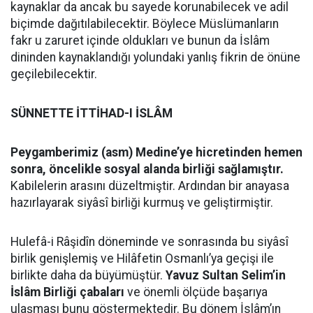
kaynaklar da ancak bu sayede korunabilecek ve adil
biçimde dağıtılabilecektir. Böylece Müslümanların
fakr u zaruret içinde oldukları ve bunun da İslâm
dininden kaynaklandığı yolundaki yanlış fikrin de önüne
geçilebilecektir.
SÜNNETTE İTTİHAD-I İSLÂM
Peygamberimiz (asm) Medine’ye hicretinden hemen
sonra, öncelikle sosyal alanda birliği sağlamıştır.
Kabilelerin arasını düzeltmiştir. Ardından bir anayasa
hazırlayarak siyâsî birliği kurmuş ve geliştirmiştir.
Hulefâ-i Râşidîn döneminde ve sonrasında bu siyâsî
birlik genişlemiş ve Hilâfetin Osmanlı’ya geçişi ile
birlikte daha da büyümüştür.
Yavuz Sultan Selim’in
İslâm Birliği çabaları
ve önemli ölçüde başarıya
ulaşması bunu göstermektedir. Bu dönem İslâm’ın