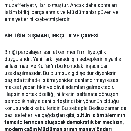
muzafferiyet yılları olmuştur. Ancak daha sonraları
İslâm birliği parçalanmış ve Müslümanlar güven ve
emniyetlerini kaybetmişlerdir.
BİRLİĞİN DÜŞMANI; IRKÇILIK VE ÇARESİ
Birliği parçalayan asıl etken menfî milliyetçilik
duygularıdır. Yani farklı yaradılışın sebeplerinin yanlış
anlaşılması ve Kur’ân’ın bu konudaki irşadından
uzaklaşılmasıdır. Bu olumsuz gidişe dur diyenlerin
başında ittihad-ı İslâmı yeniden canlandırmayı esas
maksat yapan fikir ve dâvâ adamları gelmektedir.
Hepsinin ortak özelliği, hilâfetin, saltanata dönüşen
sembolik haliyle dahi birleştirici bir yönünün olduğu
konusundaki kabulleridir. Bu sebeple Bediüzzaman da
bazı selefleri ve çağdaşları gibi,
bütün İslâm âleminin
temsilcilerinden oluşacak demokratik bir meclisin,
modern çağın Müslümanlarının manevî önderi