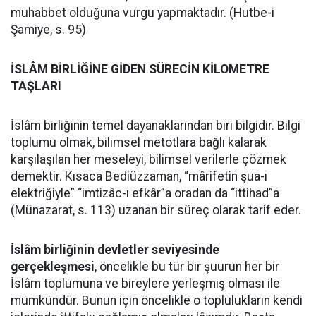
muhabbet olduğuna vurgu yapmaktadır. (Hutbe-i
Şamiye, s. 95)
İSLÂM BİRLİĞİNE GİDEN SÜRECİN KİLOMETRE
TAŞLARI
İslâm birliğinin temel dayanaklarından biri bilgidir. Bilgi
toplumu olmak, bilimsel metotlara bağlı kalarak
karşılaşılan her meseleyi, bilimsel verilerle çözmek
demektir. Kısaca Bediüzzaman, “mârifetin şua-ı
elektriğiyle” “imtizâc-ı efkâr”a oradan da “ittihad”a
(Münazarat, s. 113) uzanan bir süreç olarak tarif eder.
İslâm birliğinin devletler seviyesinde
gerçekleşmesi
, öncelikle bu tür bir şuurun her bir
İslâm toplumuna ve bireylere yerleşmiş olması ile
mümkündür. Bunun için öncelikle o toplulukların kendi