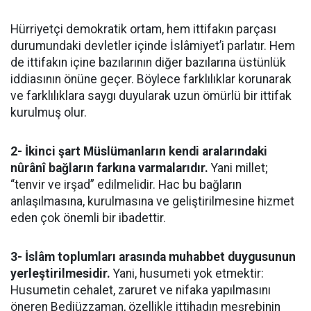
Hürriyetçi demokratik ortam, hem ittifakın parçası
durumundaki devletler içinde İslâmiyet’i parlatır. Hem
de ittifakın içine bazılarının diğer bazılarına üstünlük
iddiasının önüne geçer. Böylece farklılıklar korunarak
ve farklılıklara saygı duyularak uzun ömürlü bir ittifak
kurulmuş olur.
2- İkinci şart Müslümanların kendi aralarındaki
nûrânî bağların farkına varmalarıdır.
Yani millet;
“tenvir ve irşad” edilmelidir. Hac bu bağların
anlaşılmasına, kurulmasına ve geliştirilmesine hizmet
eden çok önemli bir ibadettir.
3- İslâm toplumları arasında muhabbet duygusunun
yerleştirilmesidir.
Yani, husumeti yok etmektir:
Husumetin cehalet, zaruret ve nifaka yapılmasını
öneren Bediüzzaman, özellikle ittihadın meşrebinin