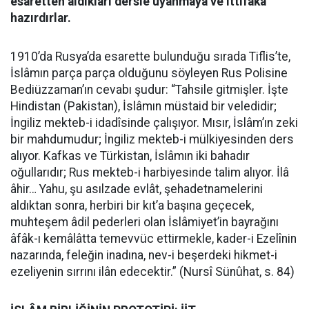
esaretten aldıkları dersle uyanmaya ve ittifaka
hazırdırlar.
1910’da Rusya’da esarette bulunduğu sırada Tiflis’te,
İslâmın parça parça olduğunu söyleyen Rus Polisine
Bediüzzaman’ın cevabı şudur: “Tahsile gitmişler. İşte
Hindistan (Pakistan), İslâmın müstaid bir veledidir;
İngiliz mekteb-i idadîsinde çalışıyor. Mısır, İslâm’ın zeki
bir mahdumudur; İngiliz mekteb-i mülkiyesinden ders
alıyor. Kafkas ve Türkistan, İslâmın iki bahadır
oğullarıdır; Rus mekteb-i harbiyesinde talim alıyor. İlâ
âhir… Yahu, şu asılzade evlât, şehadetnamelerini
aldıktan sonra, herbiri bir kıt’a başına geçecek,
muhteşem âdil pederleri olan İslâmiyet’in bayrağını
âfâk-ı kemâlâtta temevvüc ettirmekle, kader-i Ezelînin
nazarında, feleğin inadına, nev-i beşerdeki hikmet-i
ezeliyenin sırrını ilân edecektir.” (Nursî Sünûhat, s. 84)