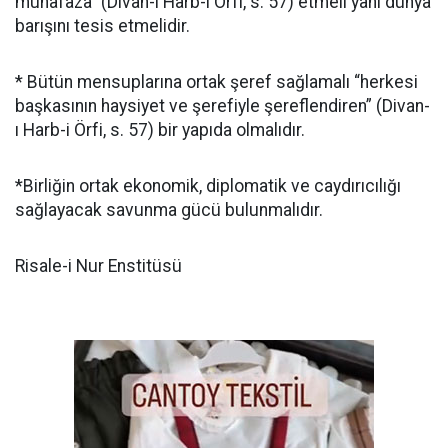
muhafaza” (Divan-ı Harb-i Örfi, s. 57) etmeli yani dünya
barışını tesis etmelidir.
* Bütün mensuplarına ortak şeref sağlamalı “herkesi
başkasının haysiyet ve şerefiyle şereflendiren” (Divan-
ı Harb-i Örfi, s. 57) bir yapıda olmalıdır.
*Birliğin ortak ekonomik, diplomatik ve caydırıcılığı
sağlayacak savunma gücü bulunmalıdır.
Risale-i Nur Enstitüsü