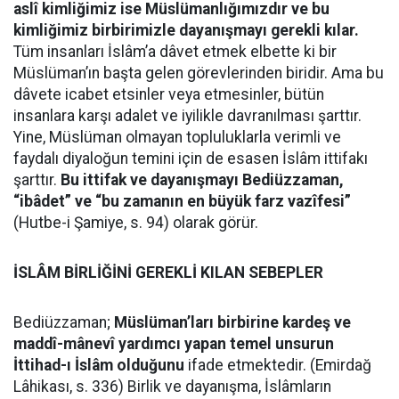
aslî kimliğimiz ise Müslümanlığımızdır ve bu
kimliğimiz birbirimizle dayanışmayı gerekli kılar.
Tüm insanları İslâm’a dâvet etmek elbette ki bir
Müslüman’ın başta gelen görevlerinden biridir. Ama bu
dâvete icabet etsinler veya etmesinler, bütün
insanlara karşı adalet ve iyilikle davranılması şarttır.
Yine, Müslüman olmayan topluluklarla verimli ve
faydalı diyaloğun temini için de esasen İslâm ittifakı
şarttır.
Bu ittifak ve dayanışmayı Bediüzzaman,
“ibâdet” ve “bu zamanın en büyük farz vazîfesi”
(Hutbe-i Şamiye, s. 94) olarak görür.
İSLÂM BİRLİĞİNİ GEREKLİ KILAN SEBEPLER
Bediüzzaman;
Müslüman’ları birbirine kardeş ve
maddî-mânevî yardımcı yapan temel unsurun
İttihad-ı İslâm olduğunu
ifade etmektedir. (Emirdağ
Lâhikası, s. 336) Birlik ve dayanışma, İslâmların