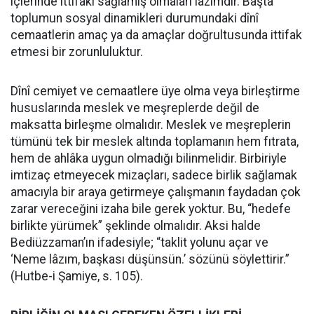
içlerinde ittifakı sağlamış olmaları lâzımdır. Başta
toplumun sosyal dinamikleri durumundaki dînî
cemaatlerin amaç ya da amaçlar doğrultusunda ittifak
etmesi bir zorunluluktur.
Dînî cemiyet ve cemaatlere üye olma veya birleştirme
hususlarında meslek ve meşreplerde değil de
maksatta birleşme olmalıdır. Meslek ve meşreplerin
tümünü tek bir meslek altında toplamanın hem fıtrata,
hem de ahlâka uygun olmadığı bilinmelidir. Birbiriyle
imtizaç etmeyecek mizaçları, sadece birlik sağlamak
amacıyla bir araya getirmeye çalışmanın faydadan çok
zarar vereceğini izaha bile gerek yoktur. Bu, “hedefe
birlikte yürümek” şeklinde olmalıdır. Aksi halde
Bediüzzaman’ın ifadesiyle; “taklit yolunu açar ve
‘Neme lâzım, başkası düşünsün.’ sözünü söylettirir.”
(Hutbe-i Şamiye, s. 105).