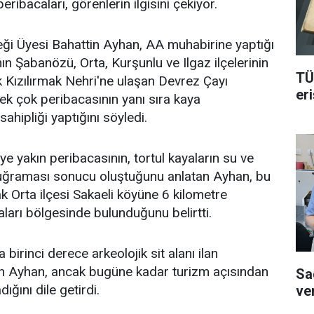
eribacaları, görenlerin ilgisini çekiyor.
ği Üyesi Bahattin Ayhan, AA muhabirine yaptığı
ın Şabanözü, Orta, Kurşunlu ve Ilgaz ilçelerinin
TÜ
k Kızılırmak Nehri'ne ulaşan Devrez Çayı
er
ı pek çok peribacasının yanı sıra kaya
sahipliği yaptığını söyledi.
e yakın peribacasının, tortul kayaların su ve
uğraması sonucu oluştuğunu anlatan Ayhan, bu
ak Orta ilçesi Sakaeli köyüne 6 kilometre
aları bölgesinde bulunduğunu belirtti.
 birinci derece arkeolojik sit alanı ilan
den Ayhan, ancak bugüne kadar turizm açısından
Sa
ğını dile getirdi.
ve