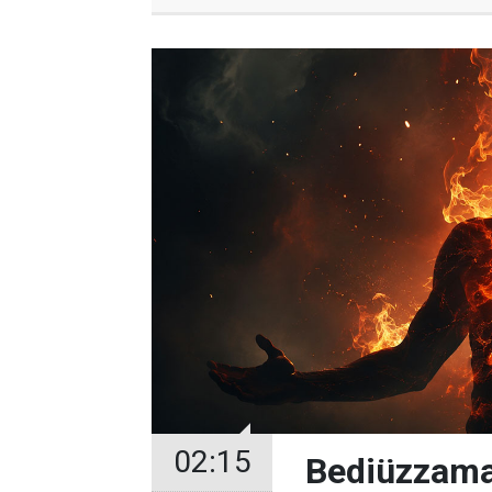
02:15
Bediüzzama