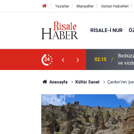
Yazarlar
Manşetler
Günün Haberleri
RISALE-I NUR
Ö
en mahvolmasını düşünmesi, insanın ruhunu
24
01:45
Paçalar
Anasayfa
Kültür Sanat
Çankırı'nın 'pe