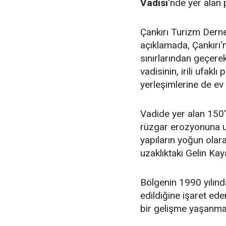
Vadisi
'nde yer alan p
Çankırı Turizm Derne
açıklamada, Çankırı'n
sınırlarından geçere
vadisinin, irili ufakl
yerleşimlerine de ev 
Vadide yer alan 150'y
rüzgar erozyonuna 
yapıların yoğun olar
uzaklıktaki Gelin Kay
Bölgenin 1990 yılında
edildiğine işaret e
bir gelişme yaşanmadı