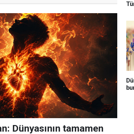
Tü
Dü
bu
n: Dünyasının tamamen