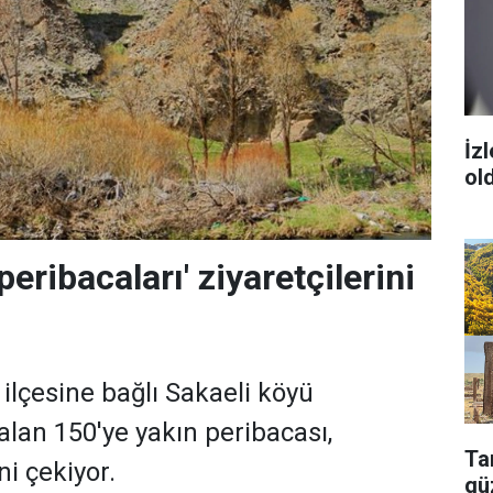
İz
ol
peribacaları' ziyaretçilerini
 ilçesine bağlı Sakaeli köyü
 alan 150'ye yakın peribacası,
Tar
ni çekiyor.
güz