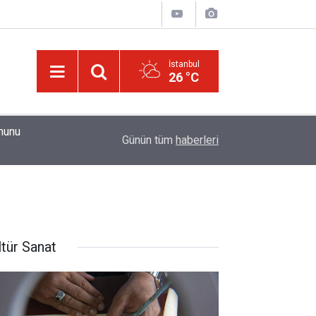
İstanbul
26 °C
01:15
Güldüren de O’dur, ağlatan da O’dur, öldüren de O’
Günün tüm
haberleri
ltür Sanat