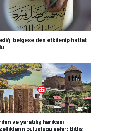
lediği belgeselden etkilenip hattat
du
ihin ve yaratılış harikası
elliklerin buluştuğu şehir: Bitlis