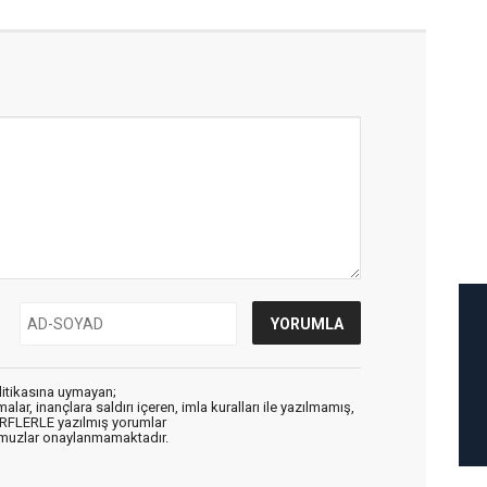
litikasına uymayan;
alar, inançlara saldırı içeren, imla kuralları ile yazılmamış,
ARFLERLE yazılmış yorumlar
muzlar onaylanmamaktadır.