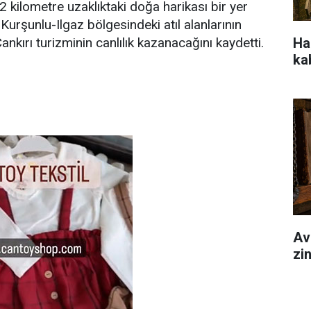
 kilometre uzaklıktaki doğa harikası bir yer
e Kurşunlu-Ilgaz bölgesindeki atıl alanlarının
Hal
nkırı turizminin canlılık kazanacağını kaydetti.
ka
Av
zi