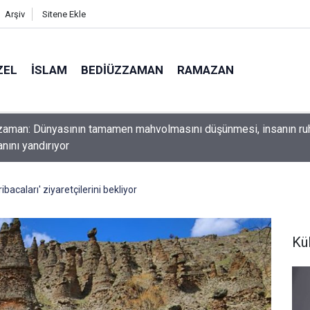
Arşiv
Sitene Ekle
ZEL
İSLAM
BEDIÜZZAMAN
RAMAZAN
ını yerde sürünmeyecek şekilde yukarıda tut
ribacaları' ziyaretçilerini bekliyor
Kü