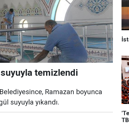
İs
 suyuyla temizlendi
u Belediyesince, Ramazan boyunca
gül suyuyla yıkandı.
'T
TB