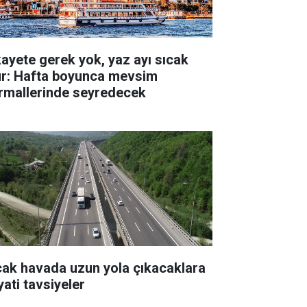
kayete gerek yok, yaz ayı sıcak
ur: Hafta boyunca mevsim
rmallerinde seyredecek
cak havada uzun yola çıkacaklara
yati tavsiyeler