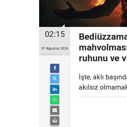
02:15
Bediüzzama
mahvolması
07 Ağustos 2026
ruhunu ve v
İşte, aklı başın
akılsız olmamak 