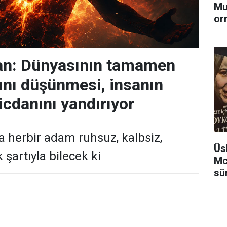
Mu
or
n: Dünyasının tamamen
nı düşünmesi, insanın
icdanını yandırıyor
da herbir adam ruhsuz, kalbsiz,
Üs
şartıyla bilecek ki
Mc
sü