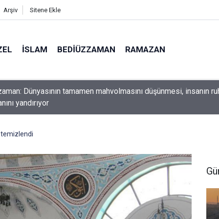
Arşiv
Sitene Ekle
ZEL
İSLAM
BEDIÜZZAMAN
RAMAZAN
ını yerde sürünmeyecek şekilde yukarıda tut
 temizlendi
Gü