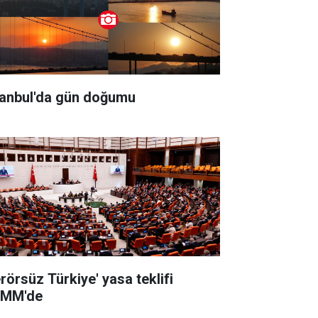
tanbul'da gün doğumu
erörsüz Türkiye' yasa teklifi
MM'de