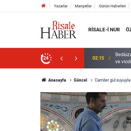
Yazarlar
Manşetler
Günün Haberleri
RISALE-I NUR
Ö
en mahvolmasını düşünmesi, insanın ruhunu
24
01:45
Paçalar
Anasayfa
Güncel
Camiler gül suyuyla