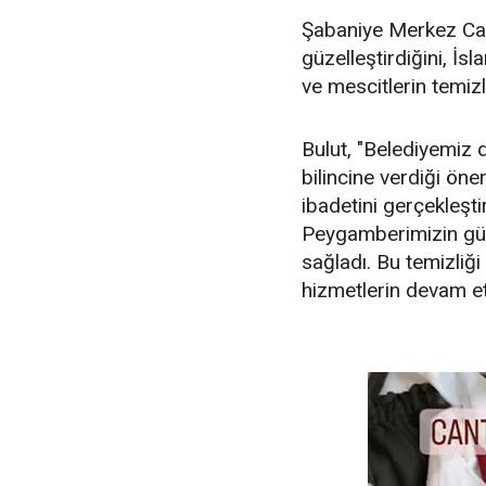
Şabaniye Merkez Cami
güzelleştirdiğini, İs
ve mescitlerin temizl
Bulut, "Belediyemiz
bilincine verdiği ön
ibadetini gerçekleşti
Peygamberimizin gül
sağladı. Bu temizliğ
hizmetlerin devam et