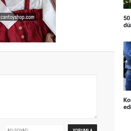
50
dü
Ko
ed