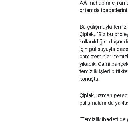
AA muhabirine, rama
ortamda ibadetlerini 
Bu çalışmayla temizli
Çiplak, "Biz bu proj
kullanıldığını düşün
için gül suyuyla dez
cam zeminleri temizle
yıkadık. Cami bahçele
temizlik işleri bittik
konuştu.
Çiplak, uzman person
çalışmalarında yaklaşı
"Temizlik ibadeti de 