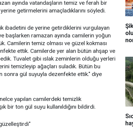
zan ayında vatandaşların temiz ve ferah bir
yerine getirmelerini amaçladıklarını söyledi.
Şi
k ibadetini de yerine getirdiklerini vurgulayan
ol
eye başlarken ramazan ayında camilerin yoğun
no
dük. Camilerin temiz olması ve güzel kokması
enfekte ettik. Camilerde yer alan bütün ahşap ve
dik. Tuvalet gibi ıslak zeminlerin olduğu yerleri
rini temizleyip ağaçları suladık. Bütün bu
ten sonra gül suyuyla dezenfekte ettik." diye
elce yapılan camilerdeki temizlik
k bir ton gül suyu kullanıldığını bildirdi.
Sı
ha
güzelleştirdi"