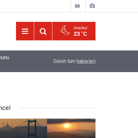
İstanbul
23 °C
01:15
Güldüren de O’dur, ağlatan da O’dur, öldüren de O’
Günün tüm
haberleri
ncel