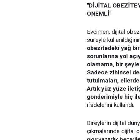
"DİJİTAL OBEZİTE
ÖNEMLİ"
Evcimen, dijital obez
süreyle kullanıldığın
obezitedeki yağ biri
sorunlarına yol açı
olamama, bir şeyle
Sadece zihinsel değ
tutulmaları, ellerd
Artık yüz yüze ilet
gönderimiyle hiç i
ifadelerini kullandı.
Bireylerin dijital dün
çıkmalarında dijital 
okuryazarlık beceriler