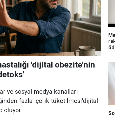
Me
re
öd
astalığı 'dijital obezite'nin
 detoks'
lar ve sosyal medya kanalları
nden fazla içerik tüketilmesi'dijital
p oluyor
So