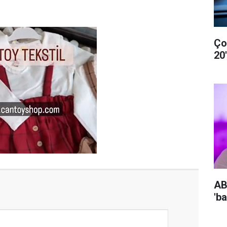
Ço
20
AB
'b