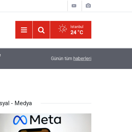
İstanbul
24 °C
tığı
01:45
Müslümanlardan dilinizi çekin, onlardan biri öl
Günün tüm
haberleri
syal - Medya