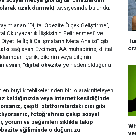
ü olarak uzak durmak)
tavsiyesinde bulundu.
ayımlanan "Dijital Obezite Ölçek Geliştirme",
ital Okuryazarlık İlişkisinin Belirlenmesi" ve
Tü
l Diyet ile İlgili Çalışmaların Meta Analizi" gibi
or
katkı sağlayan Evcimen, AA muhabirine, dijital
larından içerik, bildirim veya bilginin
nmasının,
"dijital obezite"
ye neden olduğunu
ın en büyük tehlikelerinden biri olarak niteleyen
z kaldığınızda veya internet kesildiğinde
rsanız, çeşitli platformlardaki dizi gibi
izliyorsanız, fotoğrafınızı çekip sosyal
 yorum ve beğenileri sıklıkla takip
Wh
 obezite eğiliminde olduğunuzu
ve