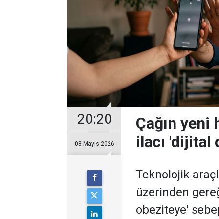
20:20
Çağın yeni h
ilacı 'dijital
08 Mayıs 2026
Teknolojik araç
üzerinden gereği
obeziteye' sebe