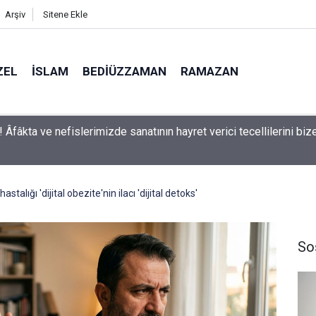
Arşiv
Sitene Ekle
ZEL
İSLAM
BEDIÜZZAMAN
RAMAZAN
man: Kelimeler, herbir zerre-i havaînin kulağına girip dilinden çık
aşırmıyor
astalığı 'dijital obezite'nin ilacı 'dijital detoks'
So