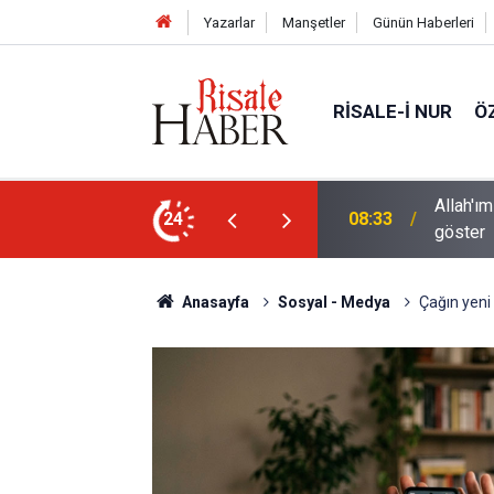
Yazarlar
Manşetler
Günün Haberleri
RISALE-I NUR
Ö
 sanatının hayret verici tecellilerini bize
Bediüzza
24
02:15
halde ş
Anasayfa
Sosyal - Medya
Çağın yeni h