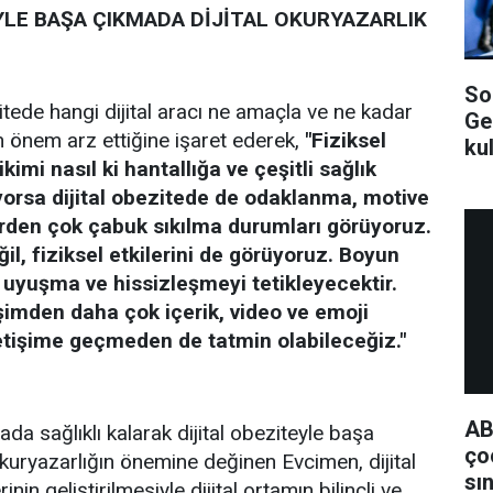
YLE BAŞA ÇIKMADA DİJİTAL OKURYAZARLIK
So
itede hangi dijital aracı ne amaçla ve ne kadar
Ge
ın önem arz ettiğine işaret ederek,
"Fiziksel
ku
kimi nasıl ki hantallığa ve çeşitli sağlık
yorsa dijital obezitede de odaklanma, motive
rden çok çabuk sıkılma durumları görüyoruz.
il, fiziksel etkilerini de görüyoruz. Boyun
e uyuşma ve hissizleşmeyi tetikleyecektir.
işimden daha çok içerik, video ve emoji
letişime geçmeden de tatmin olabileceğiz."
AB
yada sağlıklı kalarak dijital obeziteyle başa
ço
okuryazarlığın önemine değinen Evcimen, dijital
sı
inin geliştirilmesiyle dijital ortamın bilinçli ve