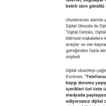
belirli süre gönüll
Uluslararası alanda y
Dijital Obezite ile Dij
"Dijital Detoks, Dijita
bilimsel makalelere 
araçlar ve veri kaynak
gereğinden fazla alı
söyledi.
Dijital obeziteyi çağ
Evcimen,
"Telefonsu
kaygı durumu yaşıyo
içerikleri üst üste 
medyada paylaşıyor,
ediyorsanız dijital