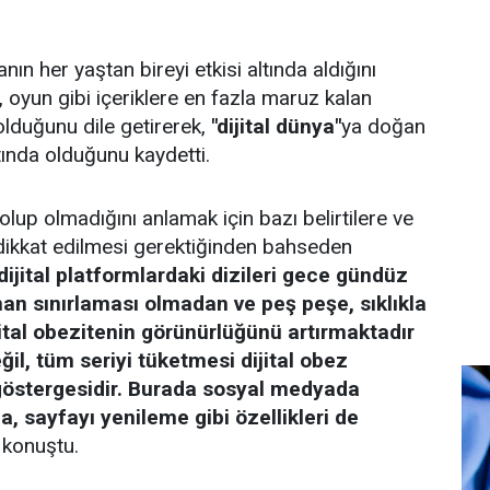
.
nın her yaştan bireyi etkisi altında aldığını
oyun gibi içeriklere en fazla maruz kalan
olduğunu dile getirerek,
"dijital dünya"
ya doğan
tında olduğunu kaydetti.
" olup olmadığını anlamak için bazı belirtilere ve
 dikkat edilmesi gerektiğinden bahseden
 dijital platformlardaki dizileri gece gündüz
an sınırlaması olmadan ve peş peşe, sıklıkla
ital obezitenin görünürlüğünü artırmaktadır
ğil, tüm seriyi tüketmesi dijital obez
östergesidir. Burada sosyal medyada
a, sayfayı yenileme gibi özellikleri de
 konuştu.