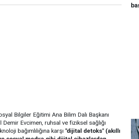
ba
osyal Bilgiler Eğitimi Ana Bilim Dalı Başkanı
l Demir Evcimen, ruhsal ve fiziksel sağlığı
noloji bağımlılığına karşı
"dijital detoks" (akıllı
 ve sosyal medya gibi dijital cihazlardan