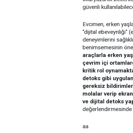
güvenli kullanılabilece
Evcimen, erken yaşlar
"dijital ebeveynliği" 
deneyimlerini sağlık
benimsemesinin öne
araçlarla erken ya
çevrim içi ortamlar
kritik rol oynamaktad
detoks gibi uygul
gereksiz bildirimler
molalar verip ekrand
ve dijital detoks ya
değerlendirmesinde 
aa