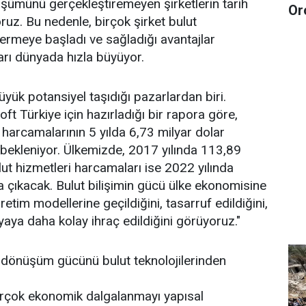
üşümünü gerçekleştiremeyen şirketlerin tarih
Or
ruz. Bu nedenle, birçok şirket bulut
 vermeye başladı ve sağladığı avantajlar
rı dünyada hızla büyüyor.
yük potansiyel taşıdığı pazarlardan biri.
oft Türkiye için hazırladığı bir rapora göre,
 harcamalarının 5 yılda 6,73 milyar dolar
bekleniyor. Ülkemizde, 2017 yılında 113,89
lut hizmetleri harcamaları ise 2022 yılında
 çıkacak. Bulut bilişimin gücü ülke ekonomisine
üretim modellerine geçildiğini, tasarruf edildiğini,
nyaya daha kolay ihraç edildiğini görüyoruz."
l dönüşüm gücünü bulut teknolojilerinden
birçok ekonomik dalgalanmayı yapısal