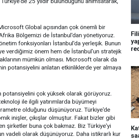
Türkiye'de 25 yıldır bulunduğunu anımsatarak,
Microsoft Global açısından çok önemli bir
Fil
frika Bölgemizi de İstanbul'dan yönetiyoruz.
yap
önetim fonksiyonları İstanbul'da yerleşik. Bunun
re
e verdiğimiz önem hem de İstanbul'un stratejik
naklarının mümkün olması. Microsoft olarak da
nin potansiyelini anlatan etkinliklerde yer almaya
 potansiyelini çok yüksek olarak görüyoruz.
noloji ile ilgili yatırımlarda büyümeyi
arametre olduğunu düşünüyoruz. Türkiye'de
mik inişler, çıkışlar olmuştur. Fakat bizler gibi
n şirketler buna çok bakmaz. Biz Türkiye'yi
Ka
n vadeli olarak düşünüyoruz. Daha istikrarlı kur
saa