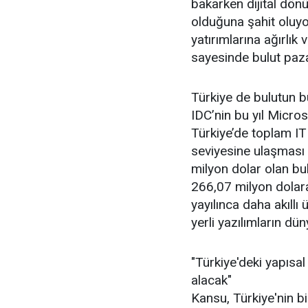
bakarken dijital dön
olduğuna şahit oluyo
yatırımlarına ağırlık
sayesinde bulut paza
Türkiye de bulutun bü
IDC’nin bu yıl Micros
Türkiye’de toplam IT
seviyesine ulaşması 
milyon dolar olan bu
266,07 milyon dolara
yayılınca daha akıllı 
yerli yazılımların dü
"Türkiye'deki yapısa
alacak"
Kansu, Türkiye'nin 