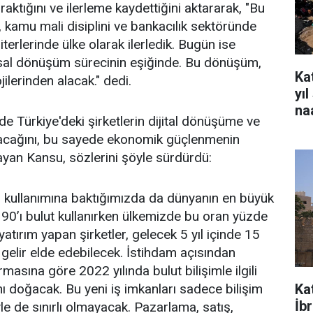
raktığını ve ilerleme kaydettiğini aktararak, "Bu
 kamu mali disiplini ve bankacılık sektöründe
iterlerinde ülke olarak ilerledik. Bugün ise
ısal dönüşüm sürecinin eşiğinde. Bu dönüşüm,
Kat
ilerinden alacak." dedi.
yı
na
de Türkiye'deki şirketlerin dijital dönüşüme ve
acağını, bu sayede ekonomik güçlenmenin
yan Kansu, sözlerini şöyle sürdürdü:
nin kullanımına baktığımızda da dünyanın en büyük
 90’ı bulut kullanırken ülkemizde bu oran yüzde
yatırım yapan şirketler, gelecek 5 yıl içinde 15
 gelir elde edebilecek. İstihdam açısından
masına göre 2022 yılında bulut bilişimle ilgili
Ka
nı doğacak. Bu yeni iş imkanları sadece bilişim
İb
yle de sınırlı olmayacak. Pazarlama, satış,