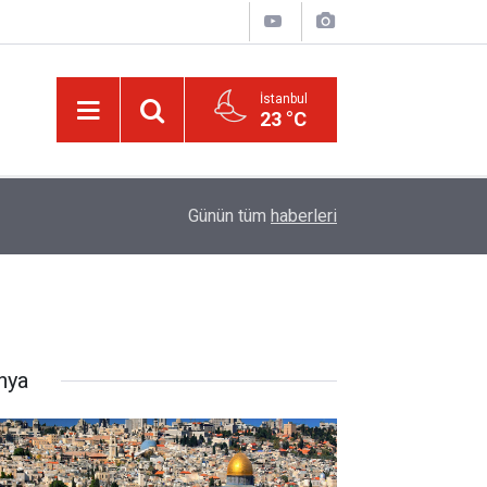
İstanbul
23 °C
01:15
Bildirilmedi mi ki insan için, kendi çalıştığından
Günün tüm
haberleri
nya