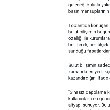
geleceği bulutla yak
basın mensuplarının ka
Toplantıda konuşan 
bulut bilişimin bugü
özelliği ile kurumlar
belirterek, her ölçek
sunduğu fırsatlardan
Bulut bilişimin sade
zamanda en yenilikçi 
kazandırdığını ifade 
"Sınırsız depolama kap
kullanıcılara en günc
altyapı sunuyor. Bul