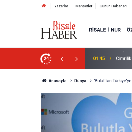
Yazarlar
Manşetler
Günün Haberleri
RISALE-I NUR
Ö
ün bu kelime ile saadet-i ebediye müjdesine
24
01:45
Cimrili
Anasayfa
Dünya
'Bulut'tan Türkiye'ye