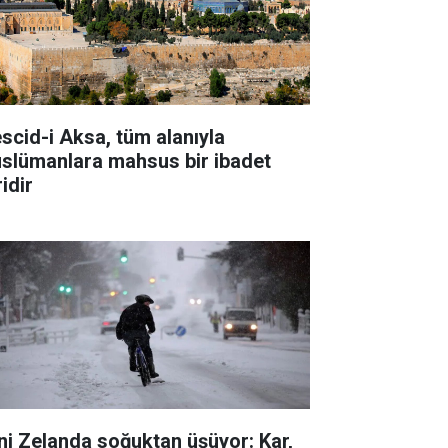
scid-i Aksa, tüm alanıyla
slümanlara mahsus bir ibadet
idir
ni Zelanda soğuktan üşüyor: Kar,