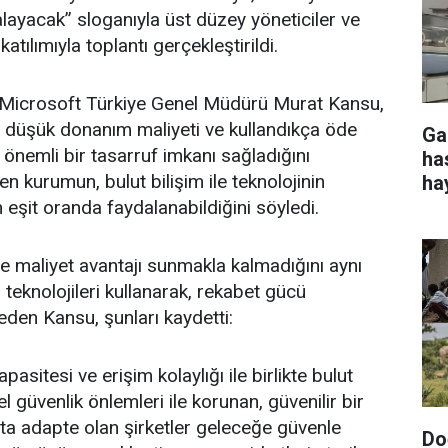
alayacak” sloganıyla üst düzey yöneticiler ve
tılımıyla toplantı gerçekleştirildi.
Microsoft Türkiye Genel Müdürü Murat Kansu,
n düşük donanım maliyeti ve kullandıkça öde
Ga
a önemli bir tasarruf imkanı sağladığını
ha
ten kurumun, bulut bilişim ile teknolojinin
ha
 eşit oranda faydalanabildiğini söyledi.
ce maliyet avantajı sunmakla kalmadığını aynı
teknolojileri kullanarak, rekabet gücü
eden Kansu, şunları kaydetti:
asitesi ve erişim kolaylığı ile birlikte bulut
el güvenlik önlemleri ile korunan, güvenilir bir
uta adapte olan şirketler geleceğe güvenle
Do