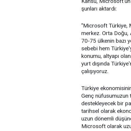
Kansu, Microsoft'un 
şunları aktardı:
"Microsoft Türkiye, 
merkez. Orta Doğu, A
70-75 ülkenin bazı y
sebebi hem Türkiye'y
konumu, altyapı ola
yurt dışında Türkiye'
çalışıyoruz.
Türkiye ekonomisinin
Genç nüfusumuzun tek
destekleyecek bir p
tarihsel olarak ekono
uzun dönemli düşüne
Microsoft olarak uzu