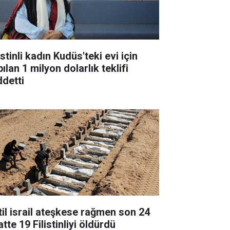
istinli kadın Kudüs'teki evi için
ılan 1 milyon dolarlık teklifi
ddetti
til israil ateşkese rağmen son 24
tte 19 Filistinliyi öldürdü