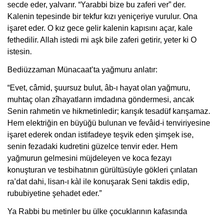
secde eder, yalvarır. “Yarabbi bize bu zaferi ver” der.
Kalenin tepesinde bir tekfur kızı yeniçeriye vurulur. Ona
işaret eder. O kız gece gelir kalenin kapısını açar, kale
fethedilir. Allah istedi mi aşk bile zaferi getirir, yeter ki O
istesin.
Bediüzzaman Münacaat’ta yağmuru anlatır:
“Evet, câmid, şuursuz bulut, âb-ı hayat olan yağmuru,
muhtaç olan zîhayatların imdadına göndermesi, ancak
Senin rahmetin ve hikmetinledir; karışık tesadüf karışamaz.
Hem elektriğin en büyüğü bulunan ve fevâid-i tenviriyesine
işaret ederek ondan istifadeye teşvik eden şimşek ise,
senin fezadaki kudretini güzelce tenvir eder. Hem
yağmurun gelmesini müjdeleyen ve koca fezayı
konuşturan ve tesbihatının gürültüsüyle gökleri çınlatan
ra’dat dahi, lisan-ı kàl ile konuşarak Seni takdis edip,
rububiyetine şehadet eder.”
Ya Rabbi bu metinler bu ülke çocuklarının kafasında