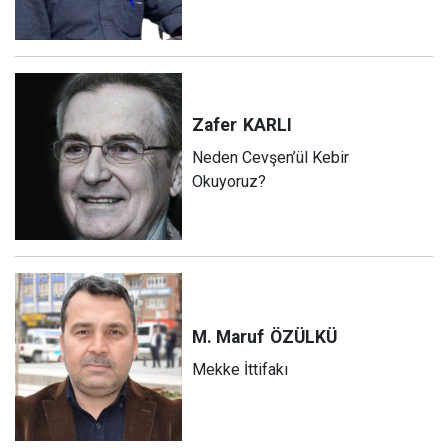
Zafer
KARLI
Neden Cevşen’ül Kebir
Okuyoruz?
M. Maruf
ÖZÜLKÜ
Mekke İttifakı