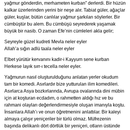
yağmur gönderdin, merhameten kurban” derlerdi. Bir hüzün
kalkar üzerlerinden yerini bir neşe alır. Tabiat güler, ağaçlar
güler, kuşlar, bütün canlılar yağmur şarkıları söylerler. Bir
cümbüştür bu alem. Bu cümbüşü seyrederek yaşamak
büyük bir nasib. O zaman Efe’nin cümleleri akla gelir;
Seyreyle güzel kudreti Mevla neler eyler
Allah’a sığın adlü taala neler eyler
Elbet yürütür kervanını kadir-i Kayyum sene kurban
Herkese layık sırr-ı tecella neler eyler.
Yağmurun nasıl oluşturulduğunu anlatan yerler okudum
tam bir komedi. Asırlardır bize yutturulan ilim komedileri.
Asırlarca Asya bozkırlarında, Avrupa ovalarında dini mübin
için at koşturan ecdadım, o rahmetten aldığı hız ve bu
rahmani olayları değerlendirmesiyle oluşan imanıyla koştu.
İnsanlara Allah’ı ve onun öğretmenini anlattılar. Bir kaleyi
almaya çalışır yeniçeriler bir türlü olmaz. Müfrezenin
başında delikanlı dört dörtlük bir yeniçeri, otların üstünde