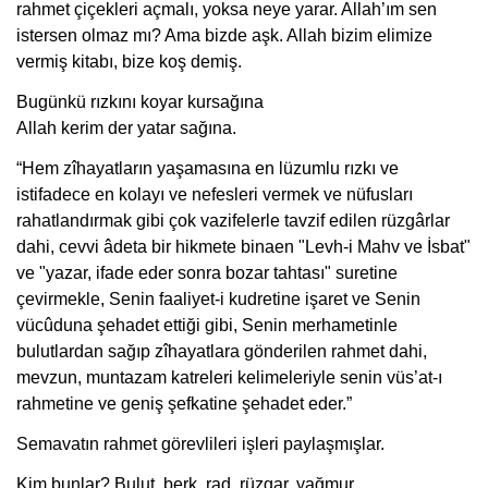
rahmet çiçekleri açmalı, yoksa neye yarar. Allah’ım sen
istersen olmaz mı? Ama bizde aşk. Allah bizim elimize
vermiş kitabı, bize koş demiş.
Bugünkü rızkını koyar kursağına
Allah kerim der yatar sağına.
“Hem zîhayatların yaşamasına en lüzumlu rızkı ve
istifadece en kolayı ve nefesleri vermek ve nüfusları
rahatlandırmak gibi çok vazifelerle tavzif edilen rüzgârlar
dahi, cevvi âdeta bir hikmete binaen "Levh-i Mahv ve İsbat"
ve "yazar, ifade eder sonra bozar tahtası" suretine
çevirmekle, Senin faaliyet-i kudretine işaret ve Senin
vücûduna şehadet ettiği gibi, Senin merhametinle
bulutlardan sağıp zîhayatlara gönderilen rahmet dahi,
mevzun, muntazam katreleri kelimeleriyle senin vüs’at-ı
rahmetine ve geniş şefkatine şehadet eder.”
Semavatın rahmet görevlileri işleri paylaşmışlar.
Kim bunlar? Bulut, berk, rad, rüzgar, yağmur.