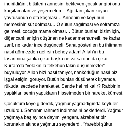
indirildiğini, bitkilerin annesini bekleyen çocuklar gibi onu
karşılamaları ve yeşermeleri… Ağıldan çıkan koyun
yavrusunun o ota koşması… Annenin ve koyunun
memesinin süt dolması… O sütün sağılması ve soframıza
gelmesi, çocuğa mama olması… Bütün bunları bizim için,
diğer canlılar için düşünen ne kadar merhametli, ne kadar
zarif, ne kadar ince düşünceli. Sana gösterilen bu ihtimamı
nasıl görmezden gelirsin behey adam! Allah’ın bu
tasarımına şapka çıkar başka ne varsa onu da çıkar.
Kur’an’da “velakin la tefkehun lakin düşünmezler”
buyruluyor. Allah bizi nasıl tanıyor, nankörlüğün nasıl bizi
işgal ettiğini görüyor. Bütün bunları düşünerek kıyamda,
rükuda, secdede hareket et. Sende hal mi kalır? Rabbinin
yaptıkları senin yaptıkların hissetmeden bir hareket kümesi.
Çocuktum köye giderdik, yağmur yağmadığında köylüler
üzülürdü. Semanın rahmeti indirmesini beklerlerdi. Yağmur
yağmaya başlayınca dayım, yengem, akrabalar bir
korunakın altında yağmuru seyrederdi. “Yarebbi şükür