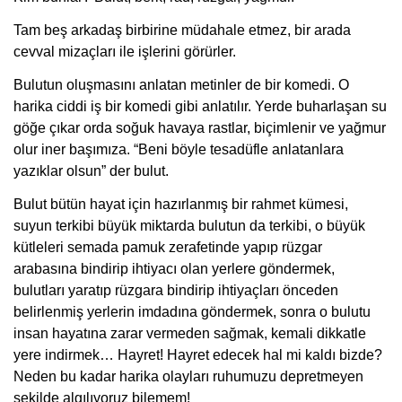
Tam beş arkadaş birbirine müdahale etmez, bir arada
cevval mizaçları ile işlerini görürler.
Bulutun oluşmasını anlatan metinler de bir komedi. O
harika ciddi iş bir komedi gibi anlatılır. Yerde buharlaşan su
göğe çıkar orda soğuk havaya rastlar, biçimlenir ve yağmur
olur iner başımıza. “Beni böyle tesadüfle anlatanlara
yazıklar olsun” der bulut.
Bulut bütün hayat için hazırlanmış bir rahmet kümesi,
suyun terkibi büyük miktarda bulutun da terkibi, o büyük
kütleleri semada pamuk zerafetinde yapıp rüzgar
arabasına bindirip ihtiyacı olan yerlere göndermek,
bulutları yaratıp rüzgara bindirip ihtiyaçları önceden
belirlenmiş yerlerin imdadına göndermek, sonra o bulutu
insan hayatına zarar vermeden sağmak, kemali dikkatle
yere indirmek… Hayret! Hayret edecek hal mi kaldı bizde?
Neden bu kadar harika olayları ruhumuzu depretmeyen
şekilde algılıyoruz bilemem!