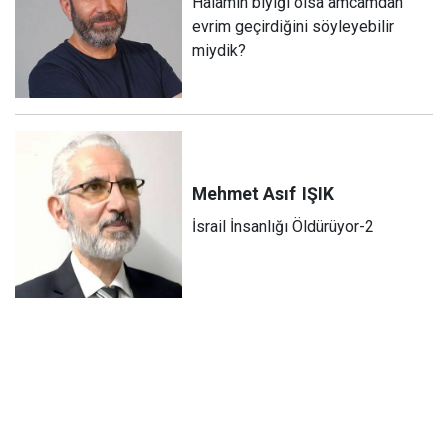
Halamın bıyığı olsa amcamdan
evrim geçirdiğini söyleyebilir
miydik?
Mehmet Asıf
IŞIK
İsrail İnsanlığı Öldürüyor-2