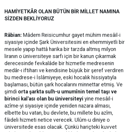
HAMİYETKÂR OLAN BÜTÜN BİR MİLLET NAMINA
SİZDEN BEKLİYORUZ
Râbian:
Mâdem Reisicumhur gayet mühim mesâil-i
siyasiye içinde Şark Üniversitesini en ehemmiyetli bir
mesele yapıp hattâ harika bir tarzda altmış milyon
liranın o üniversiteye sarfı için bir kanun çıkarmak
derecesinde fevkalâde bir hizmetle medresenin
medâr-ı iftiharı ve kendisine büyük bir şeref verdiren
bu medrese-i İslâmiyeye, eski hocalık hissiyatıyla
başlaması, bütün şark hocalarını minnettar etmiş. Ve
şimdi
orta şarkta sulh-u umumînin temel taşı ve
birinci kal'ası olan bu üniversiteyi
yine mesâil-i
azîme-yi siyasiye içinde yeniden nazara alması,
elbette bu vatan, bu devlete, bu millete bu azîm,
fâideli hizmeti netice verecek. Ulûm-u diniye o
üniversitede esas olacak. Çünkü hariçteki kuvvet