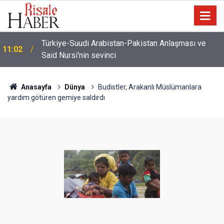
İmamdan, hutbe sırasında telefonla oynayan
10:22
cemaate tepki: Aşağı ineceğim!
Anasayfa
Dünya
Budistler, Arakanlı Müslümanlara
yardım götüren gemiye saldırdı