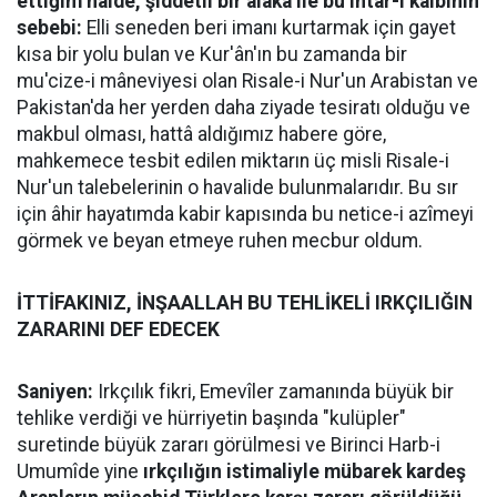
ettiğim halde, şiddetli bir alâka ile bu ihtar-ı kalbînin
sebebi:
Elli seneden beri imanı kurtarmak için gayet
kısa bir yolu bulan ve Kur'ân'ın bu zamanda bir
mu'cize-i mâneviyesi olan Risale-i Nur'un Arabistan ve
Pakistan'da her yerden daha ziyade tesiratı olduğu ve
makbul olması, hattâ aldığımız habere göre,
mahkemece tesbit edilen miktarın üç misli Risale-i
Nur'un talebelerinin o havalide bulunmalarıdır. Bu sır
için âhir hayatımda kabir kapısında bu netice-i azîmeyi
görmek ve beyan etmeye ruhen mecbur oldum.
İTTİFAKINIZ, İNŞAALLAH BU TEHLİKELİ IRKÇILIĞIN
ZARARINI DEF EDECEK
Saniyen:
Irkçılık fikri, Emevîler zamanında büyük bir
tehlike verdiği ve hürriyetin başında "kulüpler"
suretinde büyük zararı görülmesi ve Birinci Harb-i
Umumîde yine
ırkçılığın istimaliyle mübarek kardeş