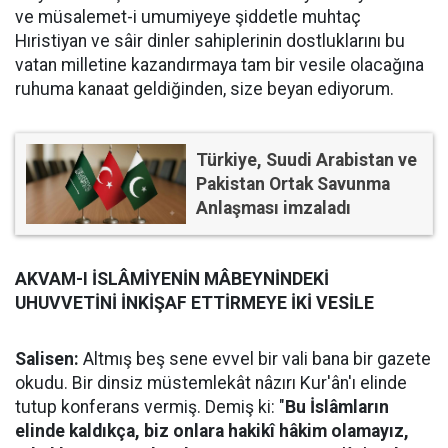
ve müsalemet-i umumiyeye şiddetle muhtaç
Hıristiyan ve sâir dinler sahiplerinin dostluklarını bu
vatan milletine kazandırmaya tam bir vesile olacağına
ruhuma kanaat geldiğinden, size beyan ediyorum.
Türkiye, Suudi Arabistan ve
Pakistan Ortak Savunma
Anlaşması imzaladı
AKVAM-I İSLÂMİYENİN MÂBEYNİNDEKİ
UHUVVETİNİ İNKİŞAF ETTİRMEYE İKİ VESİLE
Salisen:
Altmış beş sene evvel bir vali bana bir gazete
okudu. Bir dinsiz müstemlekât nâzırı Kur'ân'ı elinde
tutup konferans vermiş. Demiş ki: "
Bu İslâmların
elinde kaldıkça, biz onlara hakikî hâkim olamayız,