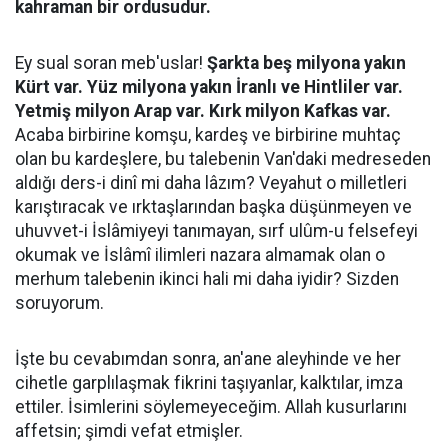
kahraman bir ordusudur.
Ey sual soran meb'uslar!
Şarkta beş milyona yakın
Kürt var. Yüz milyona yakın İranlı ve Hintliler var.
Yetmiş milyon Arap var. Kırk milyon Kafkas var.
Acaba birbirine komşu, kardeş ve birbirine muhtaç
olan bu kardeşlere, bu talebenin Van'daki medreseden
aldığı ders-i dinî mi daha lâzım? Veyahut o milletleri
karıştıracak ve ırktaşlarından başka düşünmeyen ve
uhuvvet-i İslâmiyeyi tanımayan, sırf ulûm-u felsefeyi
okumak ve İslâmî ilimleri nazara almamak olan o
merhum talebenin ikinci hali mi daha iyidir? Sizden
soruyorum.
İşte bu cevabımdan sonra, an'ane aleyhinde ve her
cihetle garplılaşmak fikrini taşıyanlar, kalktılar, imza
ettiler. İsimlerini söylemeyeceğim. Allah kusurlarını
affetsin; şimdi vefat etmişler.