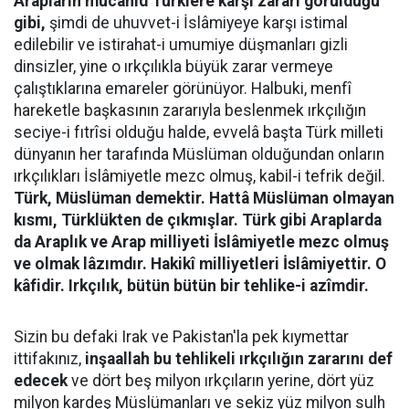
Arapların mücahid Türklere karşı zararı görüldüğü
gibi,
şimdi de uhuvvet-i İslâmiyeye karşı istimal
edilebilir ve istirahat-i umumiye düşmanları gizli
dinsizler, yine o ırkçılıkla büyük zarar vermeye
çalıştıklarına emareler görünüyor. Halbuki, menfî
hareketle başkasının zararıyla beslenmek ırkçılığın
seciye-i fıtrîsi olduğu halde, evvelâ başta Türk milleti
dünyanın her tarafında Müslüman olduğundan onların
ırkçılıkları İslâmiyetle mezc olmuş, kabil-i tefrik değil.
Türk, Müslüman demektir. Hattâ Müslüman olmayan
kısmı, Türklükten de çıkmışlar. Türk gibi Araplarda
da Araplık ve Arap milliyeti İslâmiyetle mezc olmuş
ve olmak lâzımdır. Hakikî milliyetleri İslâmiyettir. O
kâfidir. Irkçılık, bütün bütün bir tehlike-i azîmdir.
Sizin bu defaki Irak ve Pakistan'la pek kıymettar
ittifakınız,
inşaallah bu tehlikeli ırkçılığın zararını def
edecek
ve dört beş milyon ırkçıların yerine, dört yüz
milyon kardeş Müslümanları ve sekiz yüz milyon sulh