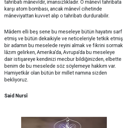
tahribatı mânevîdir, imansızlıkladır. O mânevî tahribata
karşı atom bombası, ancak mânevî cihetinde
mâneviyattan kuvvet alıp o tahribatı durdurabilir.
Mâdem elli beş sene bu meseleye bütün hayatını sarf
etmiş ve bütün dekaikiyle ve neticeleriyle tetkik etmiş
bir adamın bu meselede reyini almak ve fikrini sormak
lâzım gelirken, Amerika'da, Avrupa'da bu meseleye
dair istişareye kendinizi mecbur bildiğinizden, elbette
benim de bu meselede söz söylemeye hakkım var.
Hamiyetkâr olan bütün bir millet namına sizden
bekliyoruz.
Said Nursî