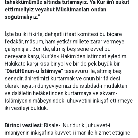
tahakkümümüz altında tutamayız. Ya Kur'ân'ı sukut
ettirmeliyiz veyahut Müslümanları ondan
soğutmalıyız."
İşte bu iki fikirle, dehşetli ifsat komitesi bu biçare
fedakâr, mâsum, hamiyetkâr millete zarar vermeye
çalışmışlar. Ben de, altmış beş sene evvel bu
cereyana karşı, Kur'ân-ı Hakîm'den istimdat eyledim.
Hakikate karşı kısa bir yol ve bir de pek büyük bir
"Dârülfünun-u İslâmiye"
tasavvuru ile, altmış beş
senedir, âhiretimizi kurtarmak ve onun bir fâidesi
olarak hayat-ı dünyeviyemizi de istibdad-ı mutlaktan
ve dalâletin helâketinden kurtarmaya ve akvam-ı
İslâmiyenin mâbeynindeki uhuvvetini inkişaf ettirmeye
iki vesileyi bulduk.
Birinci vesilesi:
Risale-i Nur'dur ki, uhuvvet-i
imaniyenin inkişafına kuvvet-i iman ile hizmet ettiğine