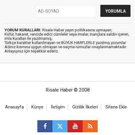
YORUM KURALLARI:
Risale Haber yayın politikasına uymayan;
Küfür, hakaret, rencide edici cümleler veya imalar, inançlara saldırı içeren,
imla kuralları ile yazılmamış,
Türkçe karakter kullanılmayan ve BÜYÜK HARFLERLE yazılmış yorumlar
Adınız kısmına uygun olmayan ve saçma rumuzlar onaylanmamaktadır.
Anlayışınız için teşekkür ederiz.
Risale Haber © 2008
Anasayfa
Künye
İletişim
Gizlilik İlkeleri
Sitene Ekle