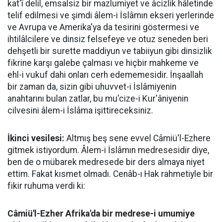
kat'î delil, emsalsiz bir mazlumiyet ve âcizlik hâletinde
telif edilmesi ve şimdi âlem-i İslâmın ekseri yerlerinde
ve Avrupa ve Amerika'ya da tesirini göstermesi ve
ihtilâlcilere ve dinsiz felsefeye ve otuz seneden beri
dehşetli bir surette maddiyun ve tabiiyun gibi dinsizlik
fikrine karşı galebe çalması ve hiçbir mahkeme ve
ehl-i vukuf dahi onları cerh edememesidir. İnşaallah
bir zaman da, sizin gibi uhuvvet-i İslâmiyenin
anahtarını bulan zatlar, bu mu'cize-i Kur'âniyenin
cilvesini âlem-i İslâma işittireceksiniz.
İkinci vesilesi:
Altmış beş sene evvel Câmiü'l-Ezhere
gitmek istiyordum. Âlem-i İslâmın medresesidir diye,
ben de o mübarek medresede bir ders almaya niyet
ettim. Fakat kısmet olmadı. Cenâb-ı Hak rahmetiyle bir
fikir ruhuma verdi ki:
Câmiü'l-Ezher Afrika'da bir medrese-i umumiye