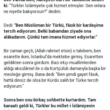
ki:
"Türkler İslâmiyete çok hizmet etmişler. Sen onlara
ne niyetle bakıyorsun?" dedim.
Dedi:
"Ben Müslüman bir Türkü, fâsık bir kardeşime
tercih ediyorum. Belki babamdan ziyade ona
alâkadarım. Çünkü tam imana hizmet ediyorlar."
Bir zaman geçti, (Allah rahmet etsin) o talebem, ben
esarette iken, İstanbul'da mektebe girmiş. Esaretten
geldikten sonra gördüm. Bazı ırkçı muallimlerden
aldığı aksülâmel ile o da Kürtçülük damarıyla başka bir
mesleğe girmiş. Bana dedi: "Ben şimdi gayet fâsık,
hattâ dinsiz de olsa bir Kürdü salih bir Türke tercih
ediyorum."
Sonra ben onu birkaç sohbette kurtardım. Tam
kanaati geldi ki, Türkler bu millet-i İslâmiyenin