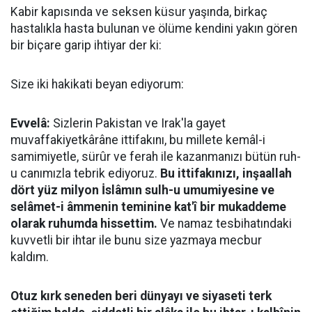
Kabir kapısında ve seksen küsur yaşında, birkaç
hastalıkla hasta bulunan ve ölüme kendini yakın gören
bir biçare garip ihtiyar der ki:
Size iki hakikati beyan ediyorum:
Evvelâ:
Sizlerin Pakistan ve Irak'la gayet
muvaffakiyetkârâne ittifakını, bu millete kemâl-i
samimiyetle, sürûr ve ferah ile kazanmanızı bütün ruh-
u canımızla tebrik ediyoruz.
Bu ittifakınızı, inşaallah
dört yüz milyon İslâmın sulh-u umumiyesine ve
selâmet-i âmmenin teminine kat'î bir mukaddeme
olarak ruhumda hissettim.
Ve namaz tesbihatındaki
kuvvetli bir ihtar ile bunu size yazmaya mecbur
kaldım.
Otuz kırk seneden beri dünyayı ve siyaseti terk