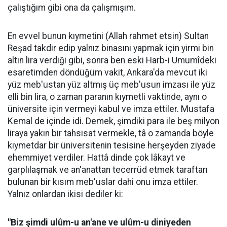
çalıştığım gibi ona da çalışmışım.
En evvel bunun kıymetini (Allah rahmet etsin) Sultan
Reşad takdir edip yalnız binasını yapmak için yirmi bin
altın lira verdiği gibi, sonra ben eski Harb-i Umumîdeki
esaretimden döndüğüm vakit, Ankara'da mevcut iki
yüz meb'ustan yüz altmış üç meb'usun imzası ile yüz
elli bin lira, o zaman paranın kıymetli vaktinde, aynı o
üniversite için vermeyi kabul ve imza ettiler. Mustafa
Kemal de içinde idi. Demek, şimdiki para ile beş milyon
liraya yakın bir tahsisat vermekle, tâ o zamanda böyle
kıymetdar bir üniversitenin tesisine herşeyden ziyade
ehemmiyet verdiler. Hattâ dinde çok lâkayt ve
garplılaşmak ve an'anattan tecerrüd etmek taraftarı
bulunan bir kısım meb'uslar dahi onu imza ettiler.
Yalnız onlardan ikisi dediler ki:
"Biz şimdi ulûm-u an'ane ve ulûm-u diniyeden