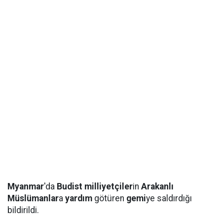
Myanmar
'da
Budist milliyetçiler
in
Arakanlı
Müslümanlar
a
yardım
götüren
gemi
ye saldırdığı
bildirildi.