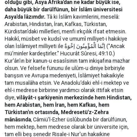
olduğu gibi, Asya Afrika'dan ne kadar büyük ise,
daha büyük bir darülfünun, bir İslâm üniversitesi
Asya'da lâzımdır.
Tâ ki İslâm kavimlerini, meselâ:
Arabistan, Hindistan, İran, Kafkas, Türkistan,
Kürdistan'daki milletleri, menfi ırkçılık ifsat etmesin.
Hakikî, müsbet ve kudsî ve umumî milliyet-i hakikiye
olan İslâmiyet milliyeti ile اِنَّمَا الْمُؤْمِنُونَ اِخْوَةٌ ("Ancak
mü'minler kardeştirler." Hucurât Sûresi, 49:10.)
Kur'ân'ın bir kanun-u esasîsinin tam inkişafına mazhar
olsun. Ve felsefe fünunu ile ulûm-u diniye birbiriyle
barışsın ve Avrupa medeniyeti, İslâmiyet hakaikiyle
tam musalâha etsin. Ve Anadolu'daki ehl-i mektep ve
ehl-i medrese birbirine yardımcı olarak ittifak etsin
diye,
vilâyât-ı şarkiyenin merkezinde hem Hindistan,
hem Arabistan, hem İran, hem Kafkas, hem
Türkistan'ın ortasında, Medresetü'z-Zehra
mânâsında
, Câmiü'l-Ezher üslûbunda bir darülfünun,
hem mektep, hem medrese olarak bir üniversite için,
tam elli beş senedir Risale-i Nur'un hakaikine