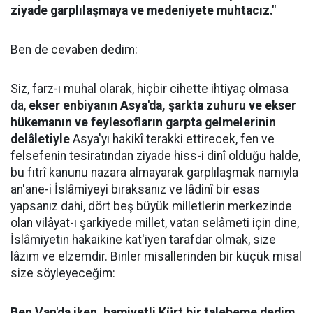
ziyade garplılaşmaya ve medeniyete muhtacız."
Ben de cevaben dedim:
Siz, farz-ı muhal olarak, hiçbir cihette ihtiyaç olmasa
da,
ekser enbiyanın Asya'da, şarkta zuhuru ve ekser
hükemanın ve feylesofların garpta gelmelerinin
delâletiyle
Asya'yı hakikî terakki ettirecek, fen ve
felsefenin tesiratından ziyade hiss-i dinî olduğu halde,
bu fıtrî kanunu nazara almayarak garplılaşmak namıyla
an'ane-i İslâmiyeyi bıraksanız ve lâdinî bir esas
yapsanız dahi, dört beş büyük milletlerin merkezinde
olan vilâyat-ı şarkiyede millet, vatan selâmeti için dine,
İslâmiyetin hakaikine kat'iyen tarafdar olmak, size
lâzım ve elzemdir. Binler misallerinden bir küçük misal
size söyleyeceğim:
Ben Van'da iken, hamiyetli Kürt bir talebeme dedim