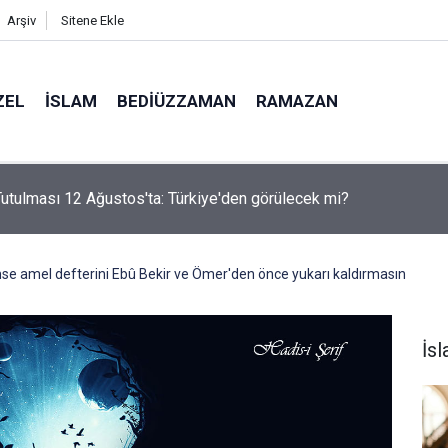
Arşiv
Sitene Ekle
ZEL
İSLAM
BEDIÜZZAMAN
RAMAZAN
utulması 12 Ağustos'ta: Türkiye'den görülecek mi?
e amel defterini Ebû Bekir ve Ömer'den önce yukarı kaldırmasın
İs