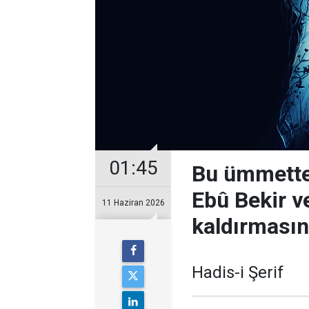
01:45
Bu ümmetten
Ebû Bekir v
11 Haziran 2026
kaldırmasın
Hadis-i Şerif