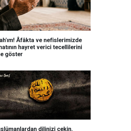
lah'ım! Âfâkta ve nefislerimizde
atının hayret verici tecellilerini
ze göster
slümanlardan dilinizi çekin,