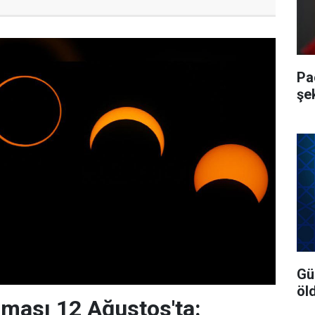
Pa
şe
Gü
öl
ması 12 Ağustos'ta: