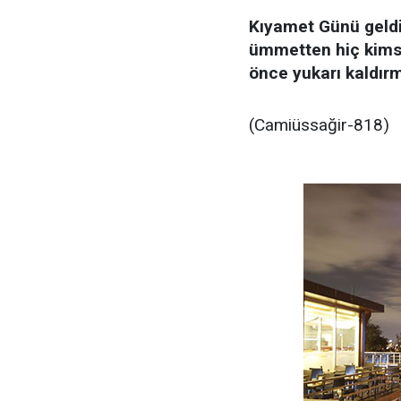
Kıyamet Günü geldiğ
ümmetten hiç kimse
önce yukarı kaldırm
(Camiüssağir-818)