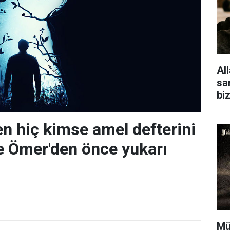
Al
san
bi
 hiç kimse amel defterini
e Ömer'den önce yukarı
Mü