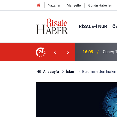
Yazarlar
Manşetler
Günün Haberleri
RISALE-I NUR
Ö
rim geçirdiğini söyleyebilir miydik?
24
16:05
Güneş T
Anasayfa
İslam
Bu ümmetten hiç kims