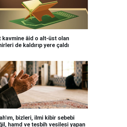
t kavmine âid o alt-üst olan
irleri de kaldırıp yere çaldı
ah'ım, bizleri, ilmi kibir sebebi
ğil, hamd ve tesbih vesilesi yapan