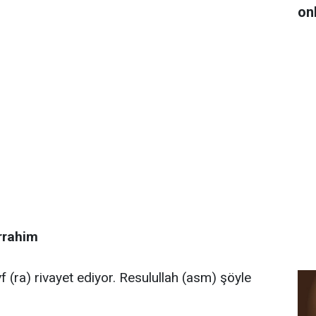
on
rrahim
(ra) rivayet ediyor. Resulullah (asm) şöyle