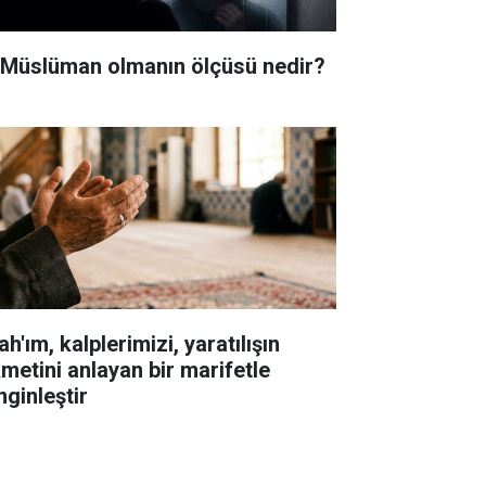
i Müslüman olmanın ölçüsü nedir?
ah'ım, kalplerimizi, yaratılışın
kmetini anlayan bir marifetle
nginleştir