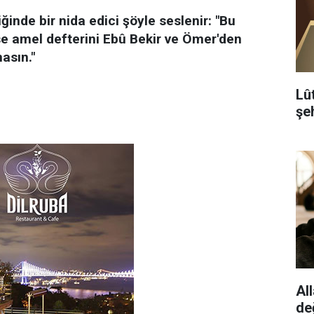
inde bir nida edici şöyle seslenir: "Bu
 amel defterini Ebû Bekir ve Ömer'den
asın."
Lû
şeh
All
de