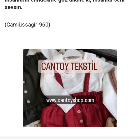
sevsin.
(Camiüssağir-960)