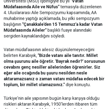
Üniversitesi (MSÜ) işbirliğiyle bu yıl
"Vatan
Müdafaasında Aile ve Nüfus"
temasıyla düzenlenen
4. Uluslararası Aile Sempozyumu kapsamında, AA
muhabirine yaptığı açıklamada, bu yılki sempozyum
başlığının
"Çanakkale'den 15 Temmuz'a kadar Vatan
Müdafaasında Aileler"
başlıklı fuaye alanındaki
sergiden kaynaklandığını söyledi.
Vatan müdafaasının ailesiz düşünülemeyeceğini
belirten Karabıyık,
"Bizde vatanı aile tanıtır. Millet
olma şuurunu aile öğretir. 'Bayrak nedir?' sorusunun
cevabını genç nesiller ailelerinden öğrenirler. Siz
eğer aile ocağında bu şuuru nesilden nesle
aktaramazsanız o zaman vatanı müdafaa edecek bir
toplum, bir millet olamazsınız."
diye konuştu.
Türkiye'nin aile yapısının bugün karşı karşıya olduğu
riskleri aktaran Karabıyık, 1950'lerden itibaren tüm