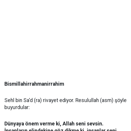
Bismillahirrahmanirrahim
Sehl bin Sa'd (ra) rivayet ediyor. Resulullah (asm) şöyle
buyurdular:
Dünyaya önem verme ki, Allah seni sevsin.
İnsanların elindekine göz dikme ki, insanlar seni