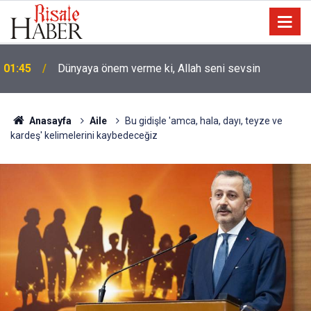
01:45
Dünyaya önem verme ki, Allah seni sevsin
Anasayfa
Aile
Bu gidişle 'amca, hala, dayı, teyze ve
kardeş' kelimelerini kaybedeceğiz