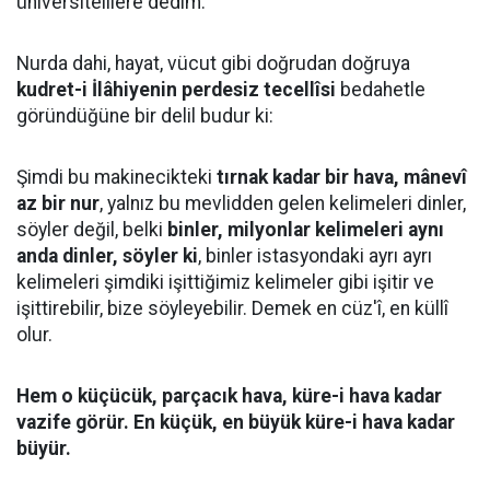
üniversitelilere dedim:
Nurda dahi, hayat, vücut gibi doğrudan doğruya
kudret-i İlâhiyenin perdesiz tecellîsi
bedahetle
göründüğüne bir delil budur ki:
Şimdi bu makinecikteki
tırnak kadar bir hava, mânevî
az bir nur
, yalnız bu mevlidden gelen kelimeleri dinler,
söyler değil, belki
binler, milyonlar kelimeleri aynı
anda dinler, söyler ki
, binler istasyondaki ayrı ayrı
kelimeleri şimdiki işittiğimiz kelimeler gibi işitir ve
işittirebilir, bize söyleyebilir. Demek en cüz'î, en küllî
olur.
Hem o küçücük, parçacık hava, küre-i hava kadar
vazife görür. En küçük, en büyük küre-i hava kadar
büyür.