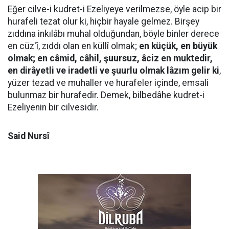
Eğer cilve-i kudret-i Ezeliyeye verilmezse, öyle acip bir
hurafeli tezat olur ki, hiçbir hayale gelmez. Birşey
zıddına inkılâbı muhal olduğundan, böyle binler derece
en cüz'î, zıddı olan en küllî olmak;
en küçük, en büyük
olmak; en câmid, câhil, şuursuz, âciz en muktedir,
en dirâyetli ve iradetli ve şuurlu olmak lâzım gelir ki
,
yüzer tezad ve muhaller ve hurafeler içinde, emsali
bulunmaz bir hurafedir. Demek, bilbedâhe kudret-i
Ezeliyenin bir cilvesidir.
Said Nursî