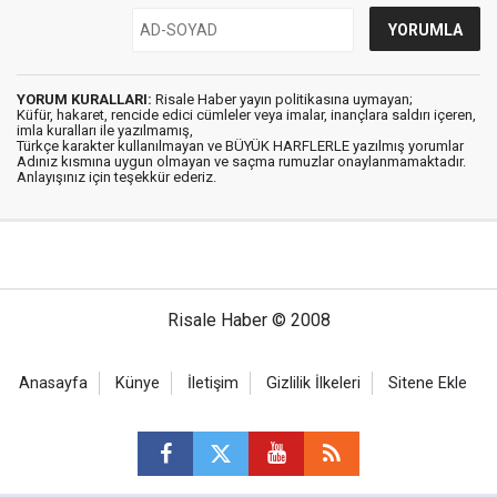
YORUM KURALLARI:
Risale Haber yayın politikasına uymayan;
Küfür, hakaret, rencide edici cümleler veya imalar, inançlara saldırı içeren,
imla kuralları ile yazılmamış,
Türkçe karakter kullanılmayan ve BÜYÜK HARFLERLE yazılmış yorumlar
Adınız kısmına uygun olmayan ve saçma rumuzlar onaylanmamaktadır.
Anlayışınız için teşekkür ederiz.
Risale Haber © 2008
Anasayfa
Künye
İletişim
Gizlilik İlkeleri
Sitene Ekle