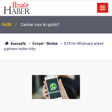
15:35
Sosyal medya, derslerde başarısızlığa yol açıyor
Anasayfa
Sosyal - Medya
BTK'nın Whatsapp anketi
şüpheye neden oldu