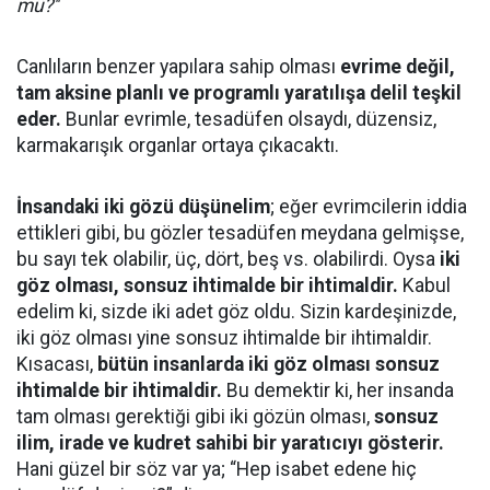
mü?''
Canlıların benzer yapılara sahip olması
evrime değil,
tam aksine planlı ve programlı yaratılışa delil teşkil
eder.
Bunlar evrimle, tesadüfen olsaydı, düzensiz,
karmakarışık organlar ortaya çıkacaktı.
İnsandaki iki gözü düşünelim
; eğer evrimcilerin iddia
ettikleri gibi, bu gözler tesadüfen meydana gelmişse,
bu sayı tek olabilir, üç, dört, beş vs. olabilirdi. Oysa
iki
göz olması, sonsuz ihtimalde bir ihtimaldir.
Kabul
edelim ki, sizde iki adet göz oldu. Sizin kardeşinizde,
iki göz olması yine sonsuz ihtimalde bir ihtimaldir.
Kısacası,
bütün insanlarda iki göz olması sonsuz
ihtimalde bir ihtimaldir.
Bu demektir ki, her insanda
tam olması gerektiği gibi iki gözün olması,
sonsuz
ilim, irade ve kudret sahibi bir yaratıcıyı gösterir.
Hani güzel bir söz var ya; “Hep isabet edene hiç