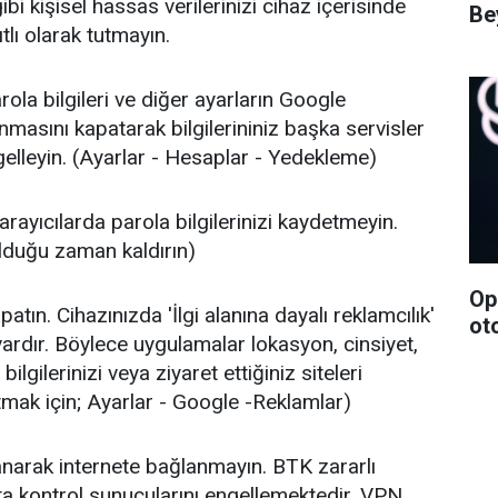
ibi kişisel hassas verilerinizi cihaz içerisinde
Bey
tlı olarak tutmayın.
rola bilgileri ve diğer ayarların Google
nmasını kapatarak bilgilerininiz başka servisler
gelleyin. (Ayarlar - Hesaplar - Yedekleme)
arayıcılarda parola bilgilerinizi kaydetmeyin.
 olduğu zaman kaldırın)
Op
atın. Cihazınızda 'İlgi alanına dayalı reklamcılık'
ot
vardır. Böylece uygulamalar lokasyon, cinsiyet,
bilgilerinizi veya ziyaret ettiğiniz siteleri
atmak için; Ayarlar - Google -Reklamlar)
narak internete bağlanmayın. BTK zararlı
ta kontrol sunucularını engellemektedir, VPN