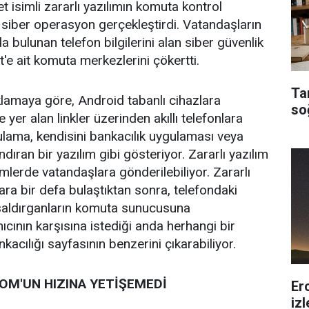
 isimli zararlı yazılımın komuta kontrol
 siber operasyon gerçekleştirdi. Vatandaşların
 bulunan telefon bilgilerini alan siber güvenlik
'e ait komuta merkezlerini çökertti.
Ta
lamaya göre, Android tabanlı cihazlara
so
yer alan linkler üzerinden akıllı telefonlara
ulama, kendisini bankacılık uygulaması veya
ndıran bir yazılım gibi gösteriyor. Zararlı yazılım
mlerde vatandaşlara gönderilebiliyor. Zararlı
nlara bir defa bulaştıktan sonra, telefondaki
 saldırganların komuta sunucusuna
nıcının karşısına istediği anda herhangi bir
kacılığı sayfasının benzerini çıkarabiliyor.
OM'UN HIZINA YETİŞEMEDİ
Er
iz