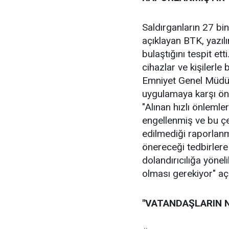
Saldırganların 27 bin
açıklayan BTK, yazıl
bulaştığını tespit et
cihazlar ve kişilerle b
Emniyet Genel Müdürl
uygulamaya karşı önl
"Alınan hızlı önleml
engellenmiş ve bu ç
edilmediği raporlanm
önereceği tedbirler
dolandırıcılığa yönel
olması gerekiyor" a
"VATANDAŞLARIN 