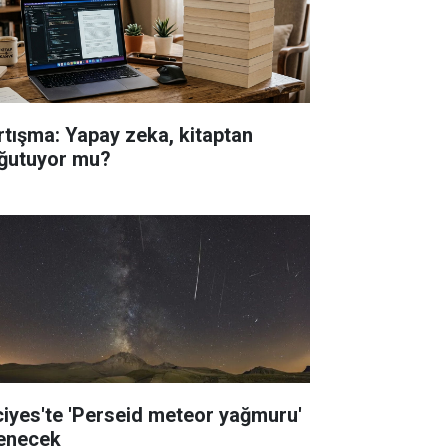
rtışma: Yapay zeka, kitaptan
ğutuyor mu?
ciyes'te 'Perseid meteor yağmuru'
lenecek