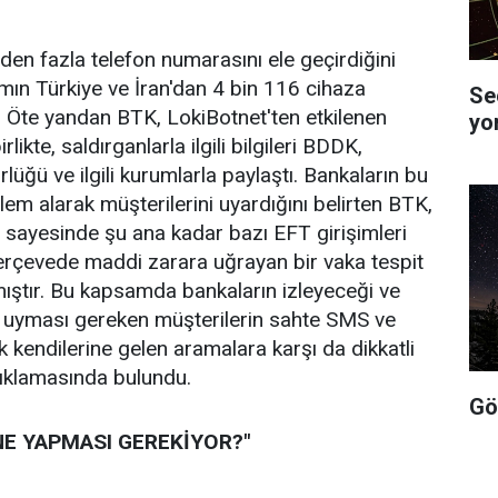
den fazla telefon numarasını ele geçirdiğini
ımın Türkiye ve İran'dan 4 bin 116 cihaza
Se
ti. Öte yandan BTK, LokiBotnet'ten etkilenen
yo
irlikte, saldırganlarla ilgili bilgileri BDDK,
üğü ve ilgili kurumlarla paylaştı. Bankaların bu
em alarak müşterilerini uyardığını belirten BTK,
er sayesinde şu ana kadar bazı EFT girişimleri
erçevede maddi zarara uğrayan bir vaka tespit
ıştır. Bu kapsamda bankaların izleyeceği ve
e uyması gereken müşterilerin sahte SMS ve
ik kendilerine gelen aramalara karşı da dikkatli
çıklamasında bulundu.
Gö
NE YAPMASI GEREKİYOR?"