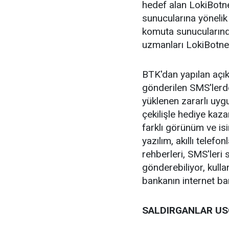
hedef alan LokiBotnet
sunucularına yönelik
komuta sunucularında
uzmanları LokiBotnet
BTK'dan yapılan açık
gönderilen SMS'lerde 
yüklenen zararlı uyg
çekilişle hediye kaza
farklı görünüm ve isi
yazılım, akıllı telefo
rehberleri, SMS'leri
gönderebiliyor, kulla
bankanın internet ban
SALDIRGANLAR US