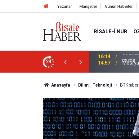
Yazarlar
Manşetler
Günün Haberleri
RISALE-I NUR
Ö
i talebesine gösterdiği vefa ve verdiği
24
14:57
Meta'ya
Anasayfa
Bilim - Teknoloji
BTK siber 