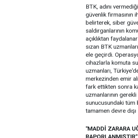
BTK, adını vermediğ
güvenlik firmasının 
belirterek, siber güv
saldırganlarının komu
açıklıktan faydalanar
sızan BTK uzmanları, 
ele geçirdi. Operasyo
cihazlarla komuta su
uzmanları, Türkiye'de
merkezinden emir alm
fark ettikten sonra 
uzmanlarının gerekli
sunucusundaki tüm bi
tamamen devre dışı 
"MADDİ ZARARA UĞ
RAPORLANMIŞTIR"