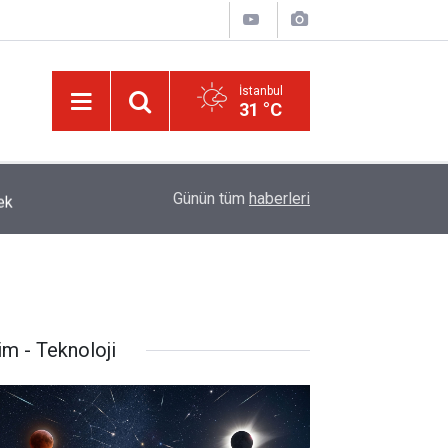
İstanbul
31 °C
ek
13:40
Çile çekilen yol!
Günün tüm
haberleri
im - Teknoloji