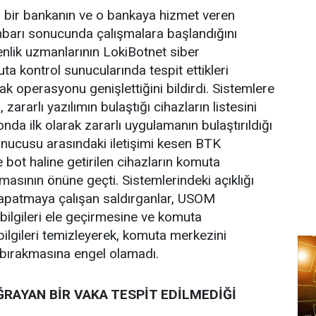
i bir bankanın ve o bankaya hizmet veren
ihbarı sonucunda çalışmalara başlandığını
enlik uzmanlarının LokiBotnet siber
ta kontrol sunucularında tespit ettikleri
ak operasyonu genişlettiğini bildirdi. Sistemlere
zararlı yazılımın bulaştığı cihazların listesini
nda ilk olarak zararlı uygulamanın bulaştırıldığı
nucusu arasındaki iletişimi kesen BTK
 bot haline getirilen cihazların komuta
asının önüne geçti. Sistemlerindeki açıklığı
kapatmaya çalışan saldırganlar, USOM
 bilgileri ele geçirmesine ve komuta
lgileri temizleyerek, komuta merkezini
bırakmasına engel olamadı.
RAYAN BİR VAKA TESPİT EDİLMEDİĞİ