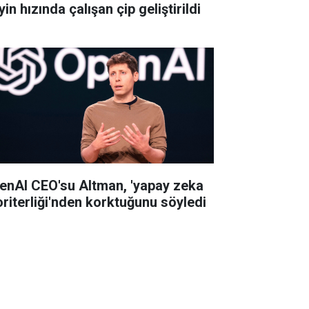
in hızında çalışan çip geliştirildi
enAI CEO'su Altman, 'yapay zeka
oriterliği'nden korktuğunu söyledi