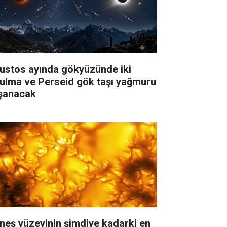
ustos ayında gökyüzünde iki
tulma ve Perseid gök taşı yağmuru
şanacak
neş yüzeyinin şimdiye kadarki en