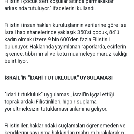
Filistinli çocuk sert koşullar altında parmaklıklar
arkasında tutuluyor." ifadelerini kullandı.
Filistinli insan hakları kuruluşlarının verilerine göre ise
İsrail hapishanelerinde yaklaşık 350'si çocuk, 84'ü
kadın olmak üzere 9 bin 600'den fazla Filistinli
bulunuyor. Haklarında yayımlanan raporlarda, esirlerin
işkence, tıbbi ihmal ve kötü muameleye maruz kaldığı
belirtiliyor.
İSRAİL'İN "İDARİ TUTUKLULUK" UYGULAMASI
"İdari tutukluluk" uygulaması, İsrail’in işgal ettiği
topraklardaki Filistinlileri, hiçbir suçlama
yöneltmeksizin tutuklaması anlamına geliyor.
Filistinliler, haklarındaki suçlamaları öğrenemeden ve
kendilerini savunma hakkından mahrum bırakılarak 6