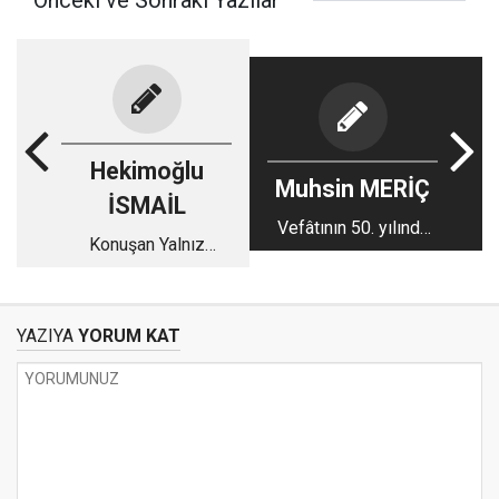
Önceki ve Sonraki Yazılar
Hekimoğlu
Muhsin MERİÇ
İSMAİL
Vefâtının 50. yılında
Konuşan Yalnız
Bedîüzzaman
Hakikattir!..
Hazretleri
YAZIYA
YORUM KAT