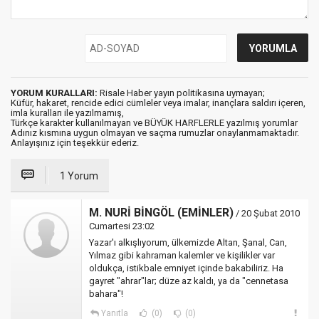
YORUM KURALLARI:
Risale Haber yayın politikasına uymayan;
Küfür, hakaret, rencide edici cümleler veya imalar, inançlara saldırı içeren,
imla kuralları ile yazılmamış,
Türkçe karakter kullanılmayan ve BÜYÜK HARFLERLE yazılmış yorumlar
Adınız kısmına uygun olmayan ve saçma rumuzlar onaylanmamaktadır.
Anlayışınız için teşekkür ederiz.
1 Yorum
M. NURİ BİNGÖL (EMİNLER)
/ 20 Şubat 2010
Cumartesi 23:02
Yazar'ı alkışlıyorum, ülkemizde Altan, Şanal, Can,
Yılmaz gibi kahraman kalemler ve kişilikler var
oldukça, istikbale emniyet içinde bakabiliriz. Ha
gayret "ahrar"lar; düze az kaldı, ya da "cennetasa
bahara"!
Yanıtla
(0)
(0)