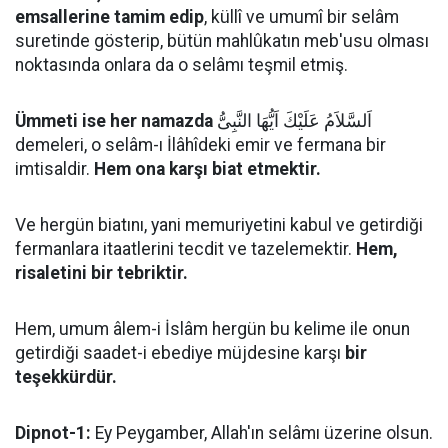
emsallerine tamim edip
, küllî ve umumî bir selâm
suretinde gösterip, bütün mahlûkatın meb'usu olması
noktasında onlara da o selâmı teşmil etmiş.
Ümmeti ise her namazda
اَلسَّلاَمُ عَلَيْكَ اَيُّهَا النَّبِىُّ
demeleri, o selâm-ı İlâhîdeki emir ve fermana bir
imtisaldir.
Hem ona karşı biat etmektir.
Ve hergün biatını, yani memuriyetini kabul ve getirdiği
fermanlara itaatlerini tecdit ve tazelemektir.
Hem,
risaletini bir tebriktir.
Hem, umum âlem-i İslâm hergün bu kelime ile onun
getirdiği saadet-i ebediye müjdesine karşı
bir
teşekkürdür.
Dipnot-1:
Ey Peygamber, Allah'ın selâmı üzerine olsun.