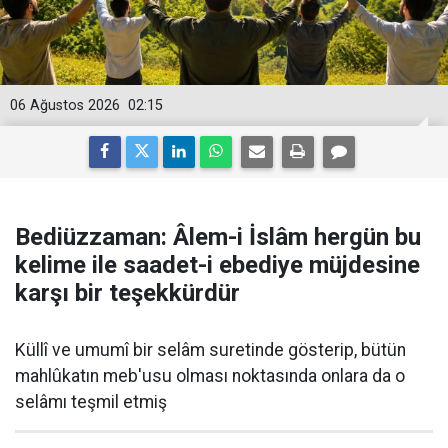
06 Ağustos 2026
02:15
Bediüzzaman: Âlem-i İslâm hergün bu
kelime ile saadet-i ebediye müjdesine
karşı bir teşekkürdür
Küllî ve umumî bir selâm suretinde gösterip, bütün
mahlûkatın meb'usu olması noktasında onlara da o
selâmı teşmil etmiş