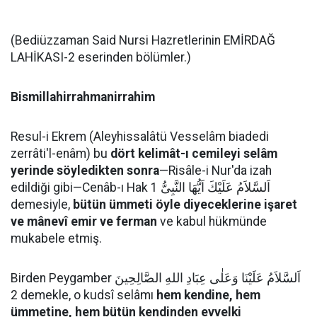
(Bediüzzaman Said Nursi Hazretlerinin EMİRDAĞ
LAHİKASI-2 eserinden bölümler.)
Bismillahirrahmanirrahim
Resul-i Ekrem (Aleyhissalâtü Vesselâm biadedi
zerrâti'l-enâm) bu
dört kelimât-ı cemileyi selâm
yerinde söyledikten sonra
—Risâle-i Nur'da izah
edildiği gibi—Cenâb-ı Hak اَلسَّلاَمُ عَلَيْكَ اَيُّهَا النَّبِىُّ 1
demesiyle,
bütün ümmeti öyle diyeceklerine işaret
ve mânevî emir ve ferman
ve kabul hükmünde
mukabele etmiş.
Birden Peygamber اَلسَّلاَمُ عَلَيْنَا وَعَلٰى عِبَادِ اللهِ الصَّالِحِينَ
2 demekle, o kudsî selâmı
hem kendine, hem
ümmetine, hem bütün kendinden evvelki