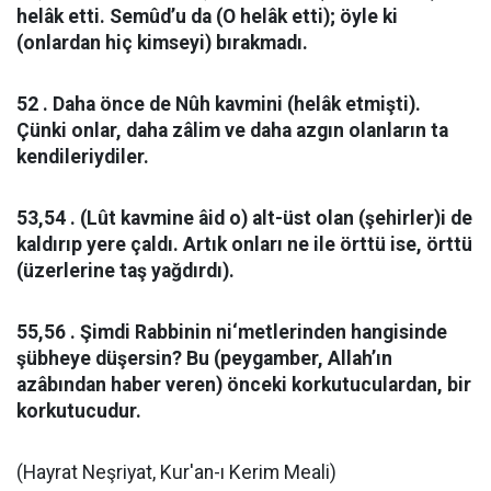
helâk etti. Semûd’u da (O helâk etti); öyle ki
(onlardan hiç kimseyi) bırakmadı.
52 . Daha önce de Nûh kavmini (helâk etmişti).
Çünki onlar, daha zâlim ve daha azgın olanların ta
kendileriydiler.
53,54 . (Lût kavmine âid o) alt-üst olan (şehirler)i de
kaldırıp yere çaldı. Artık onları ne ile örttü ise, örttü
(üzerlerine taş yağdırdı).
55,56 . Şimdi Rabbinin ni‘metlerinden hangisinde
şübheye düşersin? Bu (peygamber, Allah’ın
azâbından haber veren) önceki korkutuculardan, bir
korkutucudur.
(Hayrat Neşriyat, Kur'an-ı Kerim Meali)