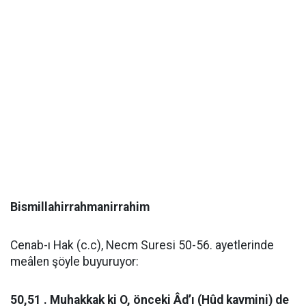
Bismillahirrahmanirrahim
Cenab-ı Hak (c.c), Necm Suresi 50-56. ayetlerinde
meâlen şöyle buyuruyor:
50,51 . Muhakkak ki O, önceki Âd’ı (Hûd kavmini) de