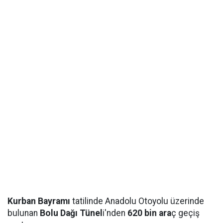
Kurban Bayramı
tatilinde Anadolu Otoyolu üzerinde
bulunan
Bolu Dağı Tünel
i'nden
620 bin ara
ç geçiş