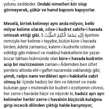
yolunu seddeder.
Ondaki nimetleri kör olup
görmeyerek, şükür ve hamd kapısını kapıyorlar.
Meselâ, birtek kelimeyi aynı anda milyon, belki
milyar kelime olarak, cilve-i kudret sahife-i havada
istinsah ettiği gibi
, إِلَيْهِ يَصْعَدُ الْكَلِمُ الطَّيِّبُ 3 âyetinin
remziyle her kelime-i tayyibe, bütün küre-i havada
birden, âdetâ zamansız, kalem-i kudretle istinsah
edildiği gibi mânevî ve makbul hakikatlerin bir yazar-
bozar tahtası hükmünde olan
küre-i havada kudretin
acip bir mu'cizesinin
zaman-ı Âdemden beri ülfet
perdesi altında ehl-i gaflet nazarında saklandığı gibi;
şimdi, radyo namı verdikleri ayn-ı hakikatle sabit
olmuş ki:
İçinde hadsiz bir ilim ve hikmet ve irade
bulunan gayr-ı mütenahi bir kudret-i ezeliyenin cilvesi,
her zerre-i havâide hâzır ve nâzırdır ki,
hadsiz ayrı ayrı
kelimeler herbir zerre-i havaînin küçücük kulağına
girip incecik dilinden çıktığı halde karışmıyor,