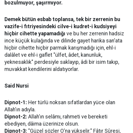
bozulmuyor, şaşırmıyor.
Demek bütün esbab toplansa, tek bir zerrenin bu
vazife-i fıtriyesindeki cilve-i kudret-i kudsiyeyi
hiçbir cihette yapamadığı
ve bu her zerrenin hadsiz
ince küçük kulağında ve dilinde gayet harika san'ata
hiçbir cihette hiçbir parmak karışmadığı için, ehl-i
dalâlet ve ehl-i gaflet "ülfet, âdet, kanunluk,
yeknesaklık" perdesiyle saklayıp, âdi bir isim takıp,
muvakkat kendilerini aldatıyorlar.
Said Nursi
Dipnot-1:
Her türlü noksan sıfatlardan yüce olan
Allah'ın adıyla.
Dipnot-2:
Allah'ın selâmı, rahmeti ve bereketi
ebediyen, dâima üzerinize olsun.
Dipnot-3:
"Güzel sözler O'na yükselir." Fâtır Sûresi,