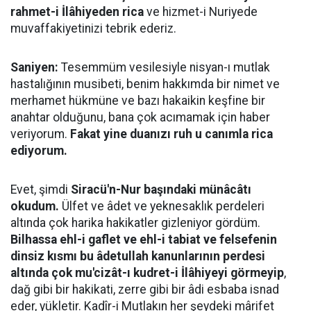
rahmet-i İlâhiyeden rica
ve hizmet-i Nuriyede
muvaffakiyetinizi tebrik ederiz.
Saniyen:
Tesemmüm vesilesiyle nisyan-ı mutlak
hastalığının musibeti, benim hakkımda bir nimet ve
merhamet hükmüne ve bazı hakaikin keşfine bir
anahtar olduğunu, bana çok acımamak için haber
veriyorum.
Fakat yine duanızı ruh u canımla rica
ediyorum.
Evet, şimdi
Siracü'n-Nur başındaki münâcâtı
okudum.
Ülfet ve âdet ve yeknesaklık perdeleri
altında çok harika hakikatler gizleniyor gördüm.
Bilhassa ehl-i gaflet ve ehl-i tabiat ve felsefenin
dinsiz kısmı bu âdetullah kanunlarının perdesi
altında çok mu'cizât-ı kudret-i İlâhiyeyi görmeyip
,
dağ gibi bir hakikati, zerre gibi bir âdi esbaba isnad
eder, yükletir. Kadîr-i Mutlakın her şeydeki mârifet