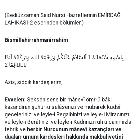
(Bediüzzaman Said Nursi Hazretlerinin EMİRDAĞ
LAHİKASI-2 eserinden bölümler.)
Bismillahirrahmanirrahim
بِاسْمِهِ سُبْحَانَهُ 1 اَلسَّلاَمُ عَلَيْكُمْ وَرَحْمَةُ اللهِ وَبَرَكَاتُهُ اَبَدًا
دَۤائِمًا 2
Aziz, sıddık kardeşlerim,
Evvelen:
Seksen sene bir mânevî ömr-ü bâki
kazandıran şuhur-u selâsenizi ve mübarek kudsî
gecelerinizi ve leyle-i Regaibinizi ve leyle-i Miracınızı
ve leyle-i Berâtınızı ve leyle-i Kadrinizi ruh u canımızla
tebrik ve
herbir Nurcunun mânevî kazançları ve
duaları umum kardeşleri hakkında makbuliyetini