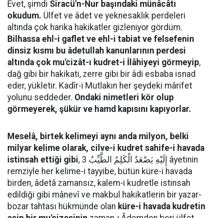
Evet, şimdi
Siracü'n-Nur başındaki münâcâtı
okudum.
Ülfet ve âdet ve yeknesaklık perdeleri
altında çok harika hakikatler gizleniyor gördüm.
Bilhassa ehl-i gaflet ve ehl-i tabiat ve felsefenin
dinsiz kısmı bu âdetullah kanunlarının perdesi
altında çok mu'cizât-ı kudret-i İlâhiyeyi görmeyip
,
dağ gibi bir hakikati, zerre gibi bir âdi esbaba isnad
eder, yükletir. Kadîr-i Mutlakın her şeydeki mârifet
yolunu seddeder.
Ondaki nimetleri kör olup
görmeyerek, şükür ve hamd kapısını kapıyorlar.
Meselâ, birtek kelimeyi aynı anda milyon, belki
milyar kelime olarak, cilve-i kudret sahife-i havada
istinsah ettiği gibi
, إِلَيْهِ يَصْعَدُ الْكَلِمُ الطَّيِّبُ 3 âyetinin
remziyle her kelime-i tayyibe, bütün küre-i havada
birden, âdetâ zamansız, kalem-i kudretle istinsah
edildiği gibi mânevî ve makbul hakikatlerin bir yazar-
bozar tahtası hükmünde olan
küre-i havada kudretin