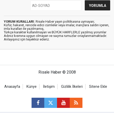
YORUM KURALLARI:
Risale Haber yayın politikasına uymayan;
Küfür, hakaret, rencide edici cümleler veya imalar, inançlara saldırı içeren,
imla kuralları ile yazılmamış,
Türkçe karakter kullanılmayan ve BÜYÜK HARFLERLE yazılmış yorumlar
Adınız kısmına uygun olmayan ve saçma rumuzlar onaylanmamaktadır.
Anlayışınız için teşekkür ederiz.
Risale Haber © 2008
Anasayfa
Künye
İletişim
Gizlilik İlkeleri
Sitene Ekle