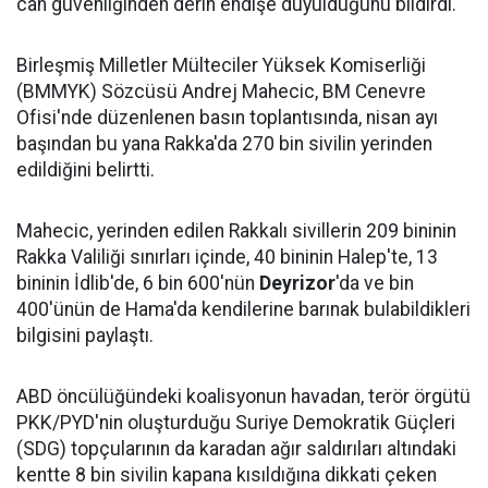
can güvenliğinden derin endişe duyulduğunu bildirdi.
Birleşmiş Milletler Mülteciler Yüksek Komiserliği
(BMMYK) Sözcüsü Andrej Mahecic, BM Cenevre
Ofisi'nde düzenlenen basın toplantısında, nisan ayı
başından bu yana Rakka'da 270 bin sivilin yerinden
edildiğini belirtti.
Mahecic, yerinden edilen Rakkalı sivillerin 209 bininin
Rakka Valiliği sınırları içinde, 40 bininin Halep'te, 13
bininin İdlib'de, 6 bin 600'nün
Deyrizor
'da ve bin
400'ünün de Hama'da kendilerine barınak bulabildikleri
bilgisini paylaştı.
ABD öncülüğündeki koalisyonun havadan, terör örgütü
PKK/PYD'nin oluşturduğu Suriye Demokratik Güçleri
(SDG) topçularının da karadan ağır saldırıları altındaki
kentte 8 bin sivilin kapana kısıldığına dikkati çeken