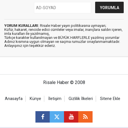
YORUM KURALLARI:
Risale Haber yayın politikasına uymayan;
Küfür, hakaret, rencide edici cümleler veya imalar, inançlara saldırı içeren,
imla kuralları ile yazılmamış,
Türkçe karakter kullanılmayan ve BÜYÜK HARFLERLE yazılmış yorumlar
Adınız kısmına uygun olmayan ve saçma rumuzlar onaylanmamaktadır.
Anlayışınız için teşekkür ederiz.
Risale Haber © 2008
Anasayfa
Künye
İletişim
Gizlilik İlkeleri
Sitene Ekle