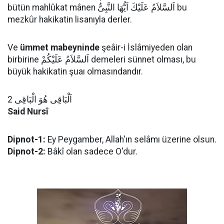
bütün mahlûkat mânen اَلسَّلاَمُ عَلَيْكَ اَيُّهَا النَّبِىُّ bu
mezkûr hakikatin lisanıyla derler.
Ve
ümmet mabeyninde
şeâir-i İslâmiyeden olan
birbirine اَلسَّلاَمُ عَلَيْكُمْ demeleri sünnet olması, bu
büyük hakikatin şuaı olmasındandır.
اَلْبَاقِى هُوَ الْبَاقِى 2
Said Nursî
Dipnot-1:
Ey Peygamber, Allah'ın selâmı üzerine olsun.
Dipnot-2:
Bâkî olan sadece O'dur.