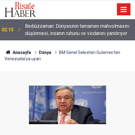
01:45
Paçalarını yerde sürünmeyecek şekilde yukarıda tut
Anasayfa
Dünya
BM Genel Sekreteri Guterres'ten
Venezuela'ya uyarı