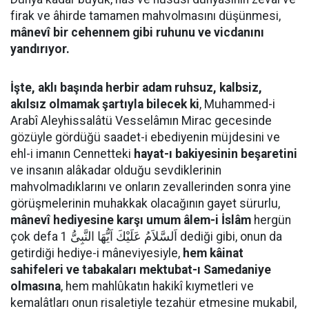
firak ve âhirde tamamen mahvolmasını düşünmesi,
mânevî bir cehennem gibi ruhunu ve vicdanını
yandırıyor.
İşte, aklı başında herbir adam ruhsuz, kalbsiz,
akılsız olmamak şartıyla bilecek ki
, Muhammed-i
Arabî Aleyhissalâtü Vesselâmın Mirac gecesinde
gözüyle gördüğü saadet-i ebediyenin müjdesini ve
ehl-i imanın Cennetteki
hayat-ı bakiyesinin beşaretini
ve insanın alâkadar olduğu sevdiklerinin
mahvolmadıklarını ve onların zevallerinden sonra yine
görüşmelerinin muhakkak olacağının gayet sürurlu,
mânevî hediyesine karşı umum âlem-i İslâm
hergün
çok defa اَلسَّلاَمُ عَلَيْكَ اَيُّهَا النَّبِىُّ 1 dediği gibi, onun da
getirdiği hediye-i mâneviyesiyle,
hem kâinat
sahifeleri ve tabakaları mektubat-ı Samedaniye
olmasına
, hem mahlûkatın hakikî kıymetleri ve
kemalâtları onun risaletiyle tezahür etmesine mukabil,