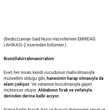
(Bediüzzaman Said Nursi Hazretlerinin EMİRDAĞ
LAHİKASI-2 eserinden bölümler.)
Bismillahirrahmanirrahim
Evet, her insan, kendi vücudunun mahvolmasıyla
müteellim olduğu gibi,
hanesinin harap olmasıyla da
elem çekiyor.
Ve vatanının bozulmasıyla gayet
müteessir oluyor.
Ahbabının firak ve vefatıyla
derinden derine kalbi acıyor.
Dünya kadar büyük, has ve hususî dünyasının zeval ve