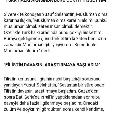
"TÜRK HALKI ARASINDA BUNU ÇOK İYİ HİSSETTİM"
Siverek'te konuşan Yusuf Selahattin, Müslüman olma
kararına ilişkin, "Müslüman olma kararını aldım. Çünkü
müslüman olmak zaten insan olmak demektir.
Özellikle Türk halkı arasında bunu çok iyi hissettim.
Buraya geldiğimde şunu fark ettim ki zaten ben uzun
zamandır Müslüman gibi yaşıyorum. Bu nedenle
Müslüman oldum." dedi.
"FİLİSTİN DAVASINI ARAŞTIRMAYA BAŞLADIM"
Filistin konusuna ilgisinin nasıl başladığı sorusunu
yanıtlayan Yusuf Selahattin, "Savaştan bir süre önce
Filistin davasını araştırmaya başladım. Gazze'den
sonra Batı Şeria'da İsrail'in yaptıklarından sonra bu
davayla daha fazla ilgilenmeye başladım. Oradaki
zulüm ve soykırımı gördükten sonra kendi kendime,