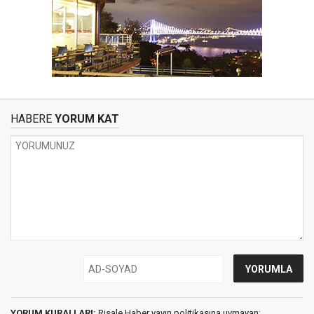
HABERE
YORUM KAT
YORUM KURALLARI:
Risale Haber yayın politikasına uymayan;