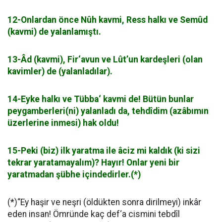
12-Onlardan önce Nûh kavmi, Ress halkı ve Semûd
(kavmi) de yalanlamıştı.
13-Âd (kavmi), Fir‘avun ve Lût’un kardeşleri (olan
kavimler) de (yalanladılar).
14-Eyke halkı ve Tübba‘ kavmi de! Bütün bunlar
peygamberleri(ni) yalanladı da, tehdîdim (azâbımın
üzerlerine inmesi) hak oldu!
15-Peki (biz) ilk yaratma ile âciz mi kaldık (ki sizi
tekrar yaratamayalım)? Hayır! Onlar yeni bir
yaratmadan şübhe içindedirler.(*)
(*)“Ey haşir ve neşri (öldükten sonra dirilmeyi) inkâr
eden insan! Ömründe kaç def‘a cismini tebdîl