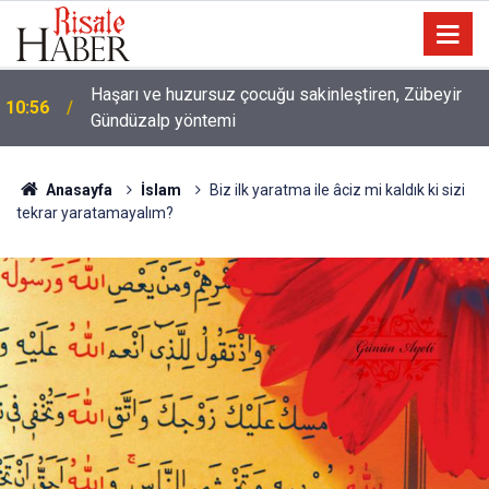
Haşarı ve huzursuz çocuğu sakinleştiren, Zübeyir
10:56
Gündüzalp yöntemi
10:00
Niye 'dilimin ucunda' demek zorunda kalıyoruz?
Anasayfa
İslam
Biz ilk yaratma ile âciz mi kaldık ki sizi
tekrar yaratamayalım?