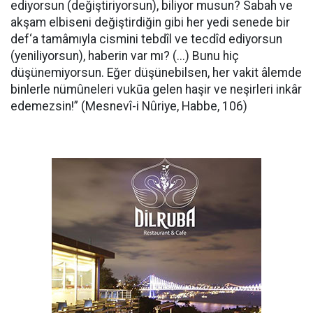
ediyorsun (değiştiriyorsun), biliyor musun? Sabah ve
akşam elbiseni değiştirdiğin gibi her yedi senede bir
def‘a tamâmıyla cismini tebdîl ve tecdîd ediyorsun
(yeniliyorsun), haberin var mı? (...) Bunu hiç
düşünemiyorsun. Eğer düşünebilsen, her vakit âlemde
binlerle nümûneleri vukūa gelen haşir ve neşirleri inkâr
edemezsin!” (Mesnevî-i Nûriye, Habbe, 106)