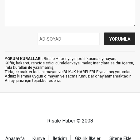
YORUM KURALLARI:
Risale Haber yayın politikasına uymayan;
Küfür, hakaret, rencide edici cümleler veya imalar, inançlara saldırı içeren,
imla kuralları ile yazılmamış,
Türkçe karakter kullanılmayan ve BÜYÜK HARFLERLE yazılmış yorumlar
Adınız kısmına uygun olmayan ve saçma rumuzlar onaylanmamaktadır.
Anlayışınız için teşekkür ederiz.
Risale Haber © 2008
Anasayfa
Künye
İletişim
Gizlilik İlkeleri
Sitene Ekle