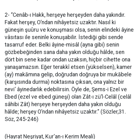
2- “Cenâb-ı Hakk, herşeye herşeyden daha yakındır.
Fakat herşey, O’ndan nihâyetsiz uzaktır. Nasıl ki
güneşin şuûru ve konuşması olsa, senin elindeki âyine
vâsıtası ile seninle konuşabilir. İstediği gibi sende
tasarruf eder. Belki âyine-misâl (ayna gibi) senin
gözbebeğinden sana daha yakın olduğu hâlde, sen
dört bin sene kadar ondan uzaksın, hiçbir cihette ona
yanaşamazsın. Eğer terakkî etsen (yükselsen), kamer
(ay) makāmına gelip, doğrudan doğruya bir mukābele
(karşısında durma) noktasına çıksan, ona yalnız bir
nevi‘ âyinedarlık edebilirsin. Öyle de, Şems-i Ezel ve
Ebed (ezel ve ebed güneşi) olan Zât-ı zü’l-Celâl (celâl
sâhibi Zât) herşeye herşeyden daha yakın olduğu
hâlde; herşey O’ndan nihâyetsiz uzaktır.” (Sözler,31.
Söz, 245-246)
(Hayrat Neşriyat, Kur'an-ı Kerim Meali)