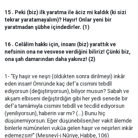
15 . Peki (biz) ilk yaratma ile âciz mi kaldık (ki sizi
tekrar yaratamayalım)? Hayır! Onlar yeni bir
yaratmadan şübhe içindedirler. (1)
16 . Celâlim hakkı için, insanı (biz) yarattık ve
nefsinin ona ne vesvese verdiğini biliriz! Çünki biz,
ona şah damarından daha yakınız! (2)
1- “Ey haşir ve neşri (öldükten sonra dirilmeyi) inkâr
eden insan! Ömründe kaç def‘a cismini tebdîl
ediyorsun (değiştiriyorsun), biliyor musun? Sabah ve
akşam elbiseni değiştirdiğin gibi her yedi senede bir
def‘a tamâmıyla cismini tebdîl ve tecdîd ediyorsun
(yeniliyorsun), haberin var mı? (...) Bunu hiç
düşünemiyorsun. Eğer düşünebilsen,her vakit âlemde
binlerle nümûneleri vukūa gelen haşir ve neşirleri inkâr
edemezsin!” (Mesnevî-i Nûriye, Habbe, 106)