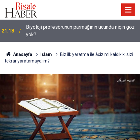
Türkiye, Suudi Arabistan ve Pakistan Ortak Savunma
20:11
Anlaşması imzaladı
Anasayfa
İslam
Biz ilk yaratma ile âciz mi kaldık ki sizi
tekrar yaratamayalım?