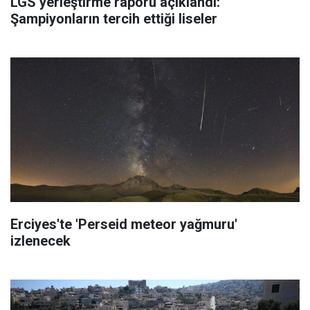
LGS yerleştirme raporu açıklandı:
Şampiyonların tercih ettiği liseler
Erciyes'te 'Perseid meteor yağmuru'
izlenecek