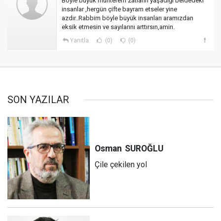
Böyle büyük muhterem zatların yaşadığı beldedeki
insanlar ,hergün çifte bayram etseler yine
azdır..Rabbim böyle büyük insanları aramızdan
eksik etmesin ve sayılarını arttırsın,amin.
Yanıtla
(0)
(0)
SON YAZILAR
Osman
SUROĞLU
Çile çekilen yol