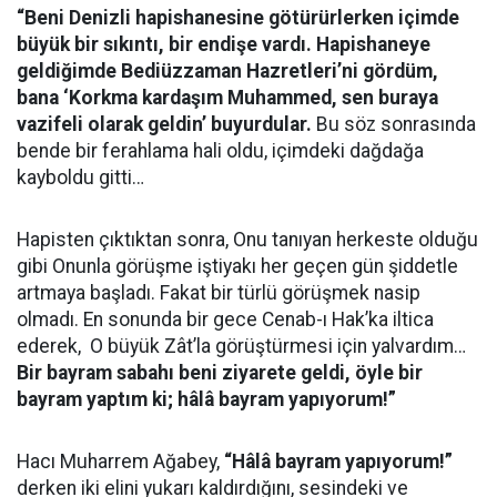
“Beni Denizli hapishanesine götürürlerken içimde
büyük bir sıkıntı, bir endişe vardı. Hapishaneye
geldiğimde Bediüzzaman Hazretleri’ni gördüm,
bana ‘Korkma kardaşım Muhammed, sen buraya
vazifeli olarak geldin’ buyurdular.
Bu söz sonrasında
bende bir ferahlama hali oldu, içimdeki dağdağa
kayboldu gitti…
Hapisten çıktıktan sonra, Onu tanıyan herkeste olduğu
gibi Onunla görüşme iştiyakı her geçen gün şiddetle
artmaya başladı. Fakat bir türlü görüşmek nasip
olmadı. En sonunda bir gece Cenab-ı Hak’ka iltica
ederek, O büyük Zât’la görüştürmesi için yalvardım…
Bir bayram sabahı beni ziyarete geldi, öyle bir
bayram yaptım ki; hâlâ bayram yapıyorum!”
Hacı Muharrem Ağabey,
“Hâlâ bayram yapıyorum!”
derken iki elini yukarı kaldırdığını, sesindeki ve