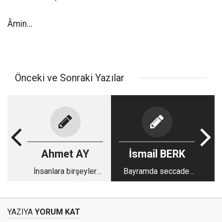
Âmin…
Önceki ve Sonraki Yazılar
Ahmet AY
İsmail BERK
İnsanlara birşeyler
Bayramda seccade,
anlatmaya çalışırken
gül ve simit
en çok çektiğim
sıkıntı
YAZIYA
YORUM KAT