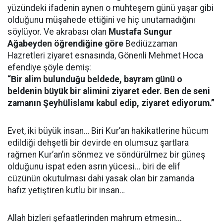
yüzündeki ifadenin aynen o muhteşem günü yaşar gibi
olduğunu müşahede ettiğini ve hiç unutamadığını
söylüyor. Ve akrabası olan
Mustafa Sungur
Ağabeyden öğrendiğine göre
Bediüzzaman
Hazretleri ziyaret esnasında, Gönenli Mehmet Hoca
efendiye şöyle demiş:
“Bir alim bulunduğu beldede, bayram günü o
beldenin büyük bir alimini ziyaret eder. Ben de seni
zamanın Şeyhülislamı kabul edip, ziyaret ediyorum.”
Evet, iki büyük insan… Biri Kur’an hakikatlerine hücum
edildiği dehşetli bir devirde en olumsuz şartlara
rağmen Kur’an’ın sönmez ve söndürülmez bir güneş
olduğunu ispat eden asrın yücesi… biri de elif
cüzünün okutulması dahi yasak olan bir zamanda
hafız yetiştiren kutlu bir insan…
Allah bizleri şefaatlerinden mahrum etmesin...