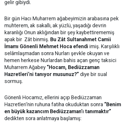
gelir gibiydi.
Bir gün Hacı Muharrem ağabeyimizin arabasına pek
muhterem, ak sakallı, ak yüzlü, yaşadığı devrin
karanlığı Onun aklığından bir şey kaybettirememiş
apak bir Zât binmiş.
Bu Zât Sultanahmet Camii
İmamı Gönenli Mehmet Hoca efendi
imiş. Karşılıklı
selâmlaşmadan sonra Nurları şevkle okuyan ve
hemen herkese Nurlardan bahis açan genç taksici
Muharrem Ağabey
“Hocam, Bediüzzaman
Hazretleri’ni tanıyor musunuz?”
diye bir sual
sormuş.
Gönenli Hocamız, ellerini açıp Bediüzzaman
Hazretleri’nin ruhuna fatiha okuduktan sonra
“Benim
en büyük kazancım Bediüzzaman’ı tanımaktır”
dedikten sora anlatmaya başlamış: