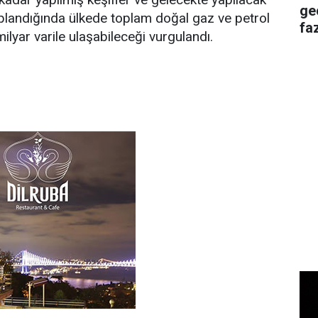
ge
saplandığında ülkede toplam doğal gaz ve petrol
faz
milyar varile ulaşabileceği vurgulandı.