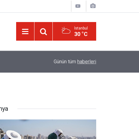
İstanbul
30 °C
Üniversite adaylarına 'Sosyal medyanın yönlendird
14:00
Günün tüm
haberleri
atabilir' uyarısı
nya