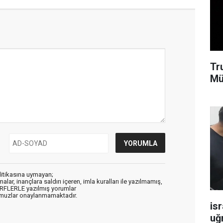
Tr
Mü
litikasına uymayan;
alar, inançlara saldırı içeren, imla kuralları ile yazılmamış,
ARFLERLE yazılmış yorumlar
muzlar onaylanmamaktadır.
isr
uğ