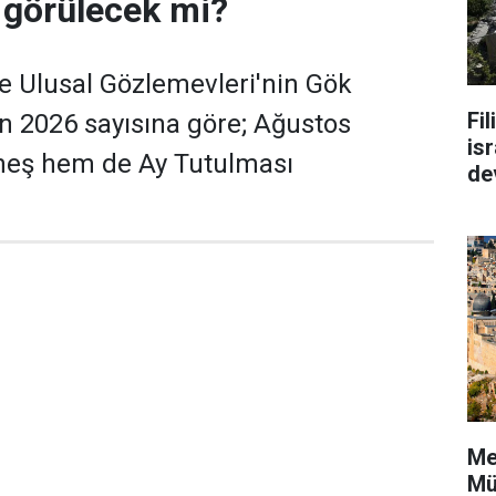
 görülecek mi?
e Ulusal Gözlemevleri'nin Gök
Fi
'nın 2026 sayısına göre; Ağustos
isr
eş hem de Ay Tutulması
de
Me
Mü