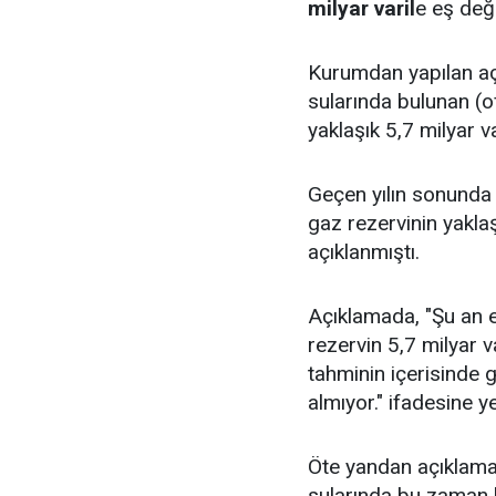
milyar varil
e eş değ
Kurumdan yapılan aç
sularında bulunan (o
yaklaşık 5,7 milyar v
Geçen yılın sonunda 
gaz rezervinin yakla
açıklanmıştı.
Açıklamada, "Şu an el
rezervin 5,7 milyar 
tahminin içerisinde g
almıyor." ifadesine ye
Öte yandan açıklamad
sularında bu zaman k