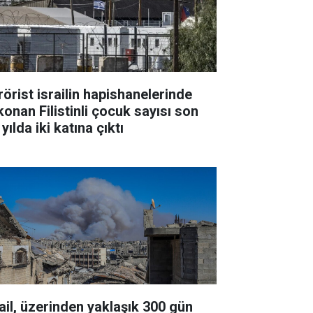
rörist israilin hapishanelerinde
konan Filistinli çocuk sayısı son
 yılda iki katına çıktı
rail, üzerinden yaklaşık 300 gün