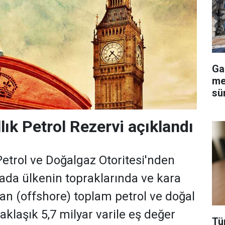
Ga
me
sü
llık Petrol Rezervi açıklandı
 Petrol ve Doğalgaz Otoritesi'nden
ada ülkenin topraklarında ve kara
an (offshore) toplam petrol ve doğal
aklaşık 5,7 milyar varile eş değer
Tü