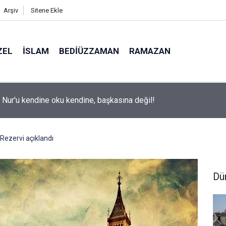
Arşiv
Sitene Ekle
ZEL
İSLAM
BEDIÜZZAMAN
RAMAZAN
i Nur'u kendine oku kendine, başkasına değil!
l Rezervi açıklandı
Dü