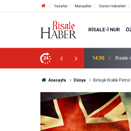
Yazarlar
Manşetler
Günün Haberleri
RISALE-I NUR
Ö
Türkiye'den görülecek mi?
24
14:30
Risale-
Anasayfa
Dünya
Birleşik Krallık Petro