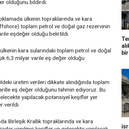
er olduğunu bildirdi.
ıklamada ülkenin topraklarında ve kara
ffshore) toplam petrol ve doğal gaz rezervinin
arile eşdeğer olduğu belirtildi.
Te
alı
ülkenin kara sularındaki toplam petrol ve doğal
bir
şık 6,3 milyar varile eş değer olduğu
deki üretim verileri dikkate alındığında toplam
varille eş değer olduğunu tahmin ediyoruz. Bu
elecekte yapılacak potansiyel keşifler yer
r verildi.
a Birleşik Krallık topraklarında ve kara
is
adar yapılmış keşifler ve gelecekte yapılacak