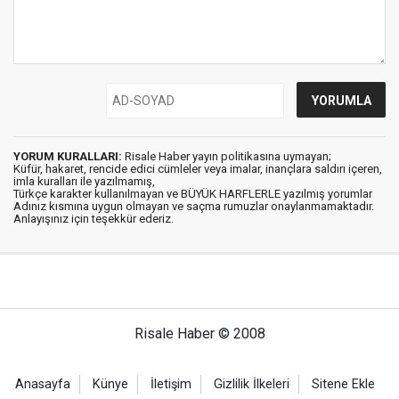
YORUM KURALLARI:
Risale Haber yayın politikasına uymayan;
Küfür, hakaret, rencide edici cümleler veya imalar, inançlara saldırı içeren,
imla kuralları ile yazılmamış,
Türkçe karakter kullanılmayan ve BÜYÜK HARFLERLE yazılmış yorumlar
Adınız kısmına uygun olmayan ve saçma rumuzlar onaylanmamaktadır.
Anlayışınız için teşekkür ederiz.
Risale Haber © 2008
Anasayfa
Künye
İletişim
Gizlilik İlkeleri
Sitene Ekle