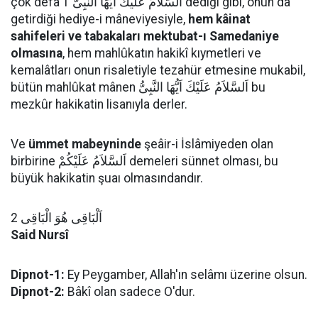
çok defa اَلسَّلاَمُ عَلَيْكَ اَيُّهَا النَّبِىُّ 1 dediği gibi, onun da
getirdiği hediye-i mâneviyesiyle,
hem kâinat
sahifeleri ve tabakaları mektubat-ı Samedaniye
olmasına
, hem mahlûkatın hakikî kıymetleri ve
kemalâtları onun risaletiyle tezahür etmesine mukabil,
bütün mahlûkat mânen اَلسَّلاَمُ عَلَيْكَ اَيُّهَا النَّبِىُّ bu
mezkûr hakikatin lisanıyla derler.
Ve
ümmet mabeyninde
şeâir-i İslâmiyeden olan
birbirine اَلسَّلاَمُ عَلَيْكُمْ demeleri sünnet olması, bu
büyük hakikatin şuaı olmasındandır.
اَلْبَاقِى هُوَ الْبَاقِى 2
Said Nursî
Dipnot-1:
Ey Peygamber, Allah'ın selâmı üzerine olsun.
Dipnot-2:
Bâkî olan sadece O'dur.