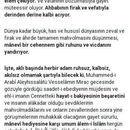
elem çekiyor.
Ve vatanının bozulmasıyla gayet
müteessir oluyor.
Ahbabının firak ve vefatıyla
derinden derine kalbi acıyor.
Dünya kadar büyük, has ve hususî dünyasının zeval ve
firak ve âhirde tamamen mahvolmasını düşünmesi,
mânevî bir cehennem gibi ruhunu ve vicdanını
yandırıyor.
İşte, aklı başında herbir adam ruhsuz, kalbsiz,
akılsız olmamak şartıyla bilecek ki
, Muhammed-i
Arabî Aleyhissalâtü Vesselâmın Mirac gecesinde
gözüyle gördüğü saadet-i ebediyenin müjdesini ve
ehl-i imanın Cennetteki
hayat-ı bakiyesinin beşaretini
ve insanın alâkadar olduğu sevdiklerinin
mahvolmadıklarını ve onların zevallerinden sonra yine
görüşmelerinin muhakkak olacağının gayet sürurlu,
mânevî hediyesine karşı umum âlem-i İslâm
hergün