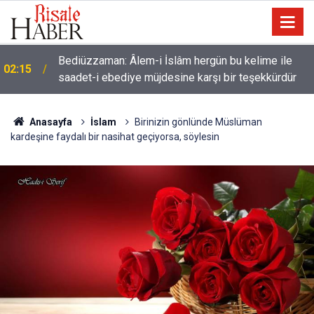
01:45
Cimrilik etme ki, Allah da senden ihsanını kesmesin
Anasayfa
İslam
Birinizin gönlünde Müslüman
kardeşine faydalı bir nasihat geçiyorsa, söylesin