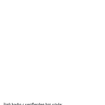
İlgili hadis-i şeriflerden biri şöyle: