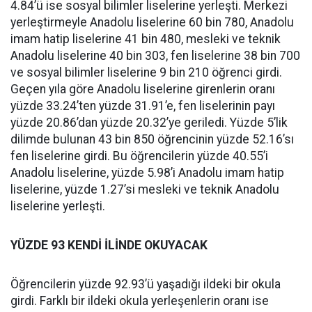
4.84’ü ise sosyal bilimler liselerine yerleşti. Merkezi
yerleştirmeyle Anadolu liselerine 60 bin 780, Anadolu
imam hatip liselerine 41 bin 480, mesleki ve teknik
Anadolu liselerine 40 bin 303, fen liselerine 38 bin 700
ve sosyal bilimler liselerine 9 bin 210 öğrenci girdi.
Geçen yıla göre Anadolu liselerine girenlerin oranı
yüzde 33.24’ten yüzde 31.91’e, fen liselerinin payı
yüzde 20.86’dan yüzde 20.32’ye geriledi. Yüzde 5’lik
dilimde bulunan 43 bin 850 öğrencinin yüzde 52.16’sı
fen liselerine girdi. Bu öğrencilerin yüzde 40.55’i
Anadolu liselerine, yüzde 5.98’i Anadolu imam hatip
liselerine, yüzde 1.27’si mesleki ve teknik Anadolu
liselerine yerleşti.
YÜZDE 93 KENDİ İLİNDE OKUYACAK
Öğrencilerin yüzde 92.93’ü yaşadığı ildeki bir okula
girdi. Farklı bir ildeki okula yerleşenlerin oranı ise