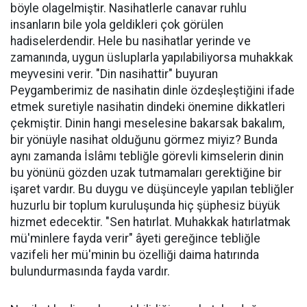
böyle olagelmiştir. Nasihatlerle canavar ruhlu
insanların bile yola geldikleri çok görü­len
hadiselerdendir. Hele bu nasihatlar yerinde ve
zamanında, uygun üsluplarla yapılabiliyorsa muhakkak
meyvesini verir. "Din nasihattir" buyuran
Peygamberimiz de nasihatin dinle özdeşleştiğini ifade
etmek suretiyle nasihatin dindeki önemine dikkatleri
çekmiştir. Dinin hangi meselesine bakarsak bakalım,
bir yönüyle nasihat olduğunu görmez miyiz? Bunda
aynı zamanda İslâmı tebliğle görevli kimselerin dinin
bu yönünü gözden uzak tutmamaları gerektiğine bir
işaret vardır. Bu duygu ve düşünceyle yapılan tebliğler
huzurlu bir toplum kuruluşunda hiç şüphesiz büyük
hizmet edecektir. "Sen hatırlat. Muhakkak hatırlatmak
mü'minlere fayda verir" âyeti gereğince tebliğle
vazifeli her mü'minin bu özelliği daima hatırında
bulundurmasında fayda vardır.