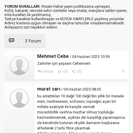
YORUM KURALLARI:
Risale Haber yayın politikasına uymayan;
Küfür, hakaret, rencide edici cümleler veya imalar, inançlara saldırı içeren,
imla kuralları ile yazılmamış,
Türkçe karakter kullanılmayan ve BÜYÜK HARFLERLE yazılmış yorumlar
Adınız kısmına uygun olmayan ve saçma rumuzlar onaylanmamaktadır.
Anlayışınız için teşekkür ederiz.
3 Yorum
Mehmet Cebe
/ 04 Haziran 2025 10:59
Zalimler için yaşasın Cehennem
Yanıtla
(4)
(0)
murat sarı
/ 04 Haziran 2025 08:35
bu anlattıkları 10 değil 100 değil Bin yıllık bir mesele
evini, medresesini, sofrasını, toprağını açan bir
millete asabiyet ile karşılık vermek
müceddidlik vasfına mazhar olmuş topluluğu
hazmedememek, açıktan din karşıtlığı yapamayınca
da kendinde bulunan ırkçılık damarını başkasına
atfederek 2 türlü fitne çıkarmak