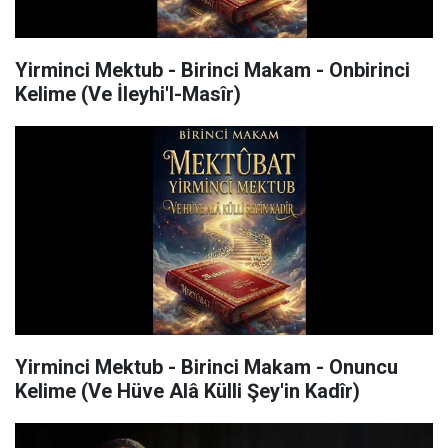
Yirminci Mektub - Birinci Makam - Onbirinci
Kelime (Ve İleyhi'l-Masîr)
Yirminci Mektub - Birinci Makam - Onuncu
Kelime (Ve Hüve Alâ Külli Şey'in Kadîr)