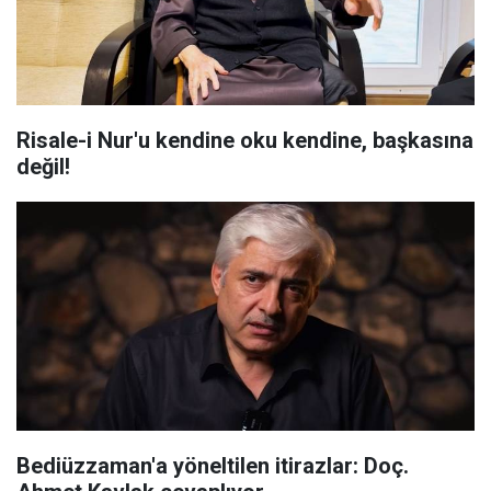
Risale-i Nur'u kendine oku kendine, başkasına
değil!
Bediüzzaman'a yöneltilen itirazlar: Doç.