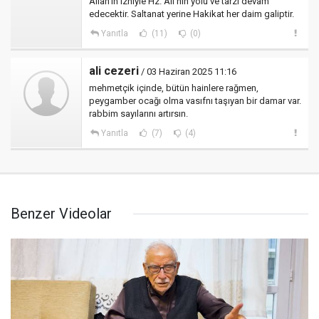
Allah'ın izniyle Hz. Ali'nin yolu ve tarzı devam
edecektir. Saltanat yerine Hakikat her daim galiptir.
Yanıtla
(11)
(0)
ali cezeri
/ 03 Haziran 2025 11:16
mehmetçik içinde, bütün hainlere rağmen,
peygamber ocağı olma vasıfnı taşıyan bir damar var.
rabbim sayılarını artırsın.
Yanıtla
(7)
(4)
Benzer Videolar