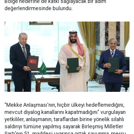
Bölge hedefine de katkı sağlayacak bir adım"
değerlendirmesinde bulundu.
"Mekke Anlaşması'nın, hiçbir ülkeyi hedeflemediğini,
mevcut diyalog kanallarını kapatmadığını" vurgulayan
yetkililer, anlaşmanın, taraflardan birine yönelik silahlı
saldırıyı tümüne yapılmış sayarak Birleşmiş Milletler
Şartı'nın 51. maddesi uyarınca ortak savunma, meşru