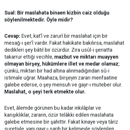
Sual: Bir maslahata binaen kizbin caiz olduğu
söylenilmektedir. Öyle midir?
Cevap:
Evet, kat’î ve zarurî bir maslahat için bir
mesağ-ı şer’î vardır. Fakat hakikate bakılırsa, maslahat
dedikleri şey bâtıl bir özürdür. Zira usûl-i şeriatta
takarrur ettiği vecihle,
mazbut ve miktarı muayyen
olmayan birşey, hükümlere illet ve medar olamaz
;
çünkü, miktarı bir had altına alınmadığından sû-i
istimale uğrar. Maahaza, birşeyin zararı menfaatine
galebe ederse, o şey mensuh ve gayr-ı muteber olur.
Maslahat, o şeyi terk etmekte olur.
Evet, âlemde görünen bu kadar inkılâplar ve
karışıklıklar, zararın, özür telâkki edilen maslahata
galebe etmesine bir şahittir. Fakat kinaye veya târiz
suretiyle, yani gayr-ı sarih bir kelimeyle söylenilen