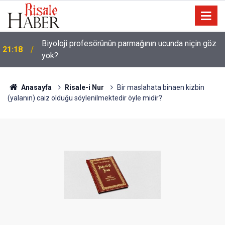
Biyoloji profesörünün parmağının ucunda niçin göz
21:18
yok?
Anasayfa
Risale-i Nur
Bir maslahata binaen kizbin
(yalanın) caiz olduğu söylenilmektedir öyle midir?