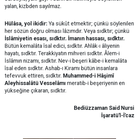
yalan, kizbden sayılmaz.
Hülâsa, yol ikidir:
Ya sükût etmektir; çünkü söylenilen
her sözün doğru olması lâzımdır. Veya sıdktır; çünkü
İslâmiyetin esası, sıdktır. İmanın hassası, sıdktır.
Bütün kemalâta îsal edici, sıdktır. Ahlâk-ı âliyenin
hayatı, sıdktır. Terakkiyatın mihveri sıdktır. Âlem-i
İslâmın nizamı, sıdktır. Nev-i beşeri kâbe-i kemalâta
îsal eden sıdktır. Ashab-ı Kiramı bütün insanlara
tefevvuk ettiren, sıdktır.
Muhammed-i Hâşimî
Aleyhissalâtü Vesselâmı
meratib-i beşeriyenin en
yükseğine çıkaran, sıdktır.
Bediüzzaman Said Nursi
İşaratü'l-İ'caz