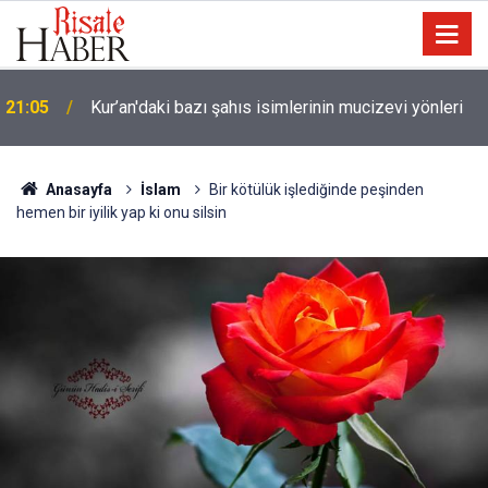
21:05
Kur’an'daki bazı şahıs isimlerinin mucizevi yönleri
Trump, Amerika'da seçim kazanan Müslüman adaya
20:02
kin kustu
Anasayfa
İslam
Bir kötülük işlediğinde peşinden
hemen bir iyilik yap ki onu silsin