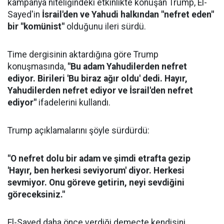
kampanya niteliğindeki etkinlikte konuşan Trump, El-
Sayed'in
İsrail'den ve Yahudi halkından "nefret eden"
bir "komünist"
olduğunu ileri sürdü.
Time dergisinin aktardığına göre Trump
konuşmasında,
"Bu adam Yahudilerden nefret
ediyor. Birileri 'Bu biraz ağır oldu' dedi. Hayır,
Yahudilerden nefret ediyor ve İsrail'den nefret
ediyor"
ifadelerini kullandı.
Trump açıklamalarını şöyle sürdürdü:
"O nefret dolu bir adam ve şimdi etrafta gezip
'Hayır, ben herkesi seviyorum' diyor. Herkesi
sevmiyor. Onu göreve getirin, neyi sevdiğini
göreceksiniz."
El-Sayed daha önce verdiği demeçte kendisini