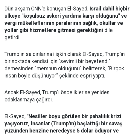
Dün akşam CNN'e konuşan El-Sayed,
İsrail dahil hiçbir
ülkeye "koşulsuz askeri yardıma karşı olduğunu" ve
vergi mükelleflerinin paralarının sağlık, okullar ve
yollar gibi hizmetlere gitmesi gerektiğini
dile
getirdi.
Trump'ın saldırılarına ilişkin olarak El-Sayed, Trump'ın
bir noktada kendisi için "sevimli bir beyefendi"
demesinden "memnun olduğunu" belirterek, "Birçok
insan böyle düşünüyor" şeklinde espri yaptı.
Ancak El-Sayed, Trump'ı önceliklerine yeniden
odaklanmaya çağırdı.
El-Sayed,
"Nesiller boyu görülen bir pahalılık krizi
yaşıyoruz, insanlar (Trump'ın) başlattığı bir savaş
yüzünden benzine neredeyse 5 dolar ödüyor ve