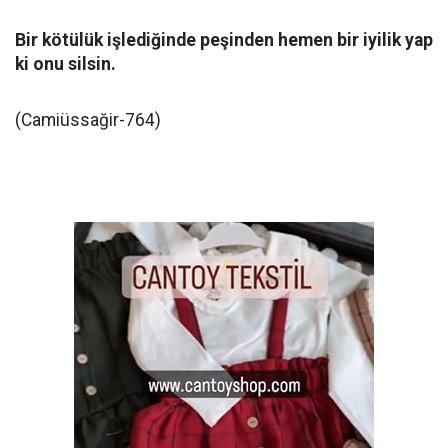
Bir kötülük işlediğinde peşinden hemen bir iyilik yap
ki onu silsin.
(Camiüssağir-764)