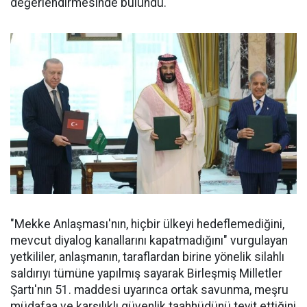
değerlendirmesinde bulundu.
"Mekke Anlaşması'nın, hiçbir ülkeyi hedeflemediğini,
mevcut diyalog kanallarını kapatmadığını" vurgulayan
yetkililer, anlaşmanın, taraflardan birine yönelik silahlı
saldırıyı tümüne yapılmış sayarak Birleşmiş Milletler
Şartı'nın 51. maddesi uyarınca ortak savunma, meşru
müdafaa ve karşılıklı güvenlik taahhüdünü teyit ettiğini