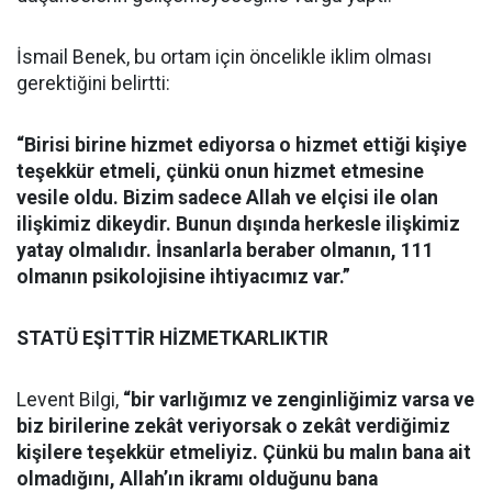
İsmail Benek, bu ortam için öncelikle iklim olması
gerektiğini belirtti:
“Birisi birine hizmet ediyorsa o hizmet ettiği kişiye
teşekkür etmeli, çünkü onun hizmet etmesine
vesile oldu. Bizim sadece Allah ve elçisi ile olan
ilişkimiz dikeydir. Bunun dışında herkesle ilişkimiz
yatay olmalıdır. İnsanlarla beraber olmanın, 111
olmanın psikolojisine ihtiyacımız var.”
STATÜ EŞİTTİR HİZMETKARLIKTIR
Levent Bilgi,
“bir varlığımız ve zenginliğimiz varsa ve
biz birilerine zekât veriyorsak o zekât verdiğimiz
kişilere teşekkür etmeliyiz. Çünkü bu malın bana ait
olmadığını, Allah’ın ikramı olduğunu bana