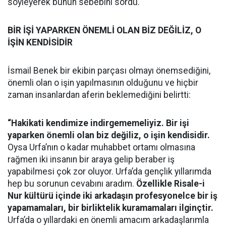
söyleyerek bunun sebebini sordu.
BİR İŞİ YAPARKEN ÖNEMLİ OLAN BİZ DEĞİLİZ, O
İŞİN KENDİSİDİR
İsmail Benek bir ekibin parçası olmayı önemsediğini,
önemli olan o işin yapılmasının olduğunu ve hiçbir
zaman insanlardan aferin beklemediğini belirtti:
“Hakikati kendimize indirgememeliyiz. Bir işi
yaparken önemli olan biz değiliz, o işin kendisidir.
Oysa Urfa’nın o kadar muhabbet ortamı olmasına
rağmen iki insanın bir araya gelip beraber iş
yapabilmesi çok zor oluyor. Urfa’da gençlik yıllarımda
hep bu sorunun cevabını aradım.
Özellikle Risale-i
Nur kültürü içinde iki arkadaşın profesyonelce bir iş
yapamamaları, bir birliktelik kuramamaları ilginçtir.
Urfa’da o yıllardaki en önemli amacım arkadaşlarımla