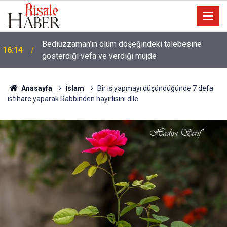
Meta'ya çocuk güvenliği davasında rekor ceza: 567
14:57
milyon dolar ödeyecek
Anasayfa
İslam
Bir iş yapmayı düşündüğünde 7 defa
istihare yaparak Rabbinden hayırlısını dile