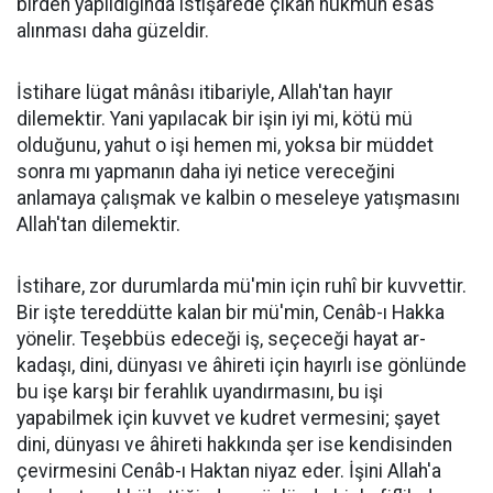
birden yapıldığında istişarede çıkan hükmün esas
alınması daha güzeldir.
İstihare lügat mânâsı itibariyle, Allah'tan hayır
dilemektir. Yani yapılacak bir işin iyi mi, kötü mü
olduğunu, yahut o işi hemen mi, yoksa bir müddet
sonra mı yapmanın daha iyi netice vereceğini
anlamaya çalışmak ve kalbin o meseleye yatışmasını
Allah'tan dilemektir.
İstihare, zor durumlarda mü'min için ruhî bir kuvvettir.
Bir işte tereddütte kalan bir mü'min, Cenâb-ı Hakka
yönelir. Teşebbüs edeceği iş, seçeceği hayat ar­
kadaşı, dini, dünyası ve âhireti için hayırlı ise gönlünde
bu işe karşı bir ferahlık uyandırmasını, bu işi
yapabilmek için kuvvet ve kudret vermesini; şayet
dini, dünyası ve âhireti hakkında şer ise kendisinden
çevirmesini Cenâb-ı Haktan niyaz eder. İşini Allah'a