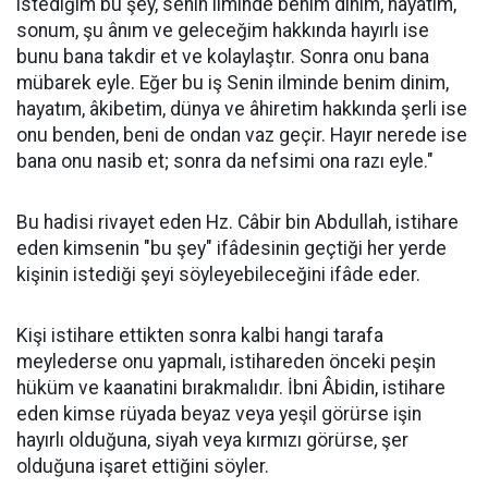
istediğim bu şey, senin ilminde benim dinim, hayatım,
sonum, şu ânım ve geleceğim hakkında hayırlı ise
bunu bana takdir et ve kolaylaştır. Sonra onu bana
mübarek eyle. Eğer bu iş Senin ilminde benim dinim,
hayatım, âkibetim, dünya ve âhiretim hakkında şerli ise
onu benden, beni de ondan vaz geçir. Hayır nerede ise
bana onu nasib et; sonra da nefsimi ona razı eyle."
Bu hadisi rivayet eden Hz. Câbir bin Abdullah, istihare
eden kimsenin "bu şey" ifâdesinin geçtiği her yerde
kişinin istediği şeyi söyleyebileceğini ifâde eder.
Kişi istihare ettikten sonra kalbi hangi tarafa
meylederse onu yapmalı, istihareden önceki peşin
hüküm ve kaanatini bırakmalıdır. İbni Âbidin, istihare
eden kimse rüyada beyaz veya yeşil görürse işin
hayırlı olduğuna, siyah veya kırmızı görürse, şer
olduğuna işaret ettiğini söyler.