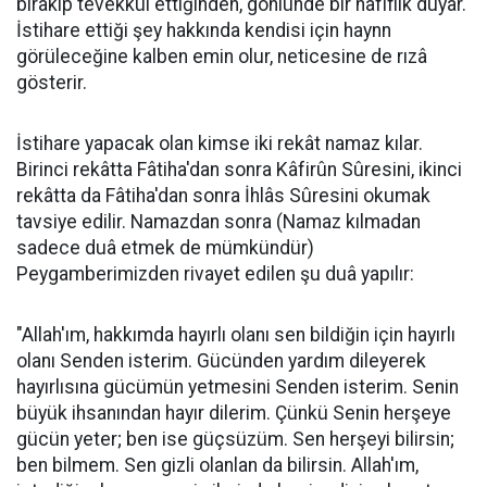
bırakıp tevekkül ettiğinden, gönlünde bir hafiflik duyar.
İstihare ettiği şey hakkında kendisi için haynn
görüleceğine kalben emin olur, neticesine de rızâ
gösterir.
İstihare yapacak olan kimse iki rekât namaz kılar.
Birinci rekâtta Fâtiha'dan sonra Kâfirûn Sûresini, ikinci
rekâtta da Fâtiha'dan sonra İhlâs Sûresini okumak
tavsiye edilir. Namazdan sonra (Namaz kılmadan
sadece duâ etmek de mümkündür)
Peygamberimizden rivayet edilen şu duâ yapılır:
"Allah'ım, hakkımda hayırlı olanı sen bildiğin için hayırlı
olanı Senden isterim. Gücünden yardım dileyerek
hayırlısına gücümün yetmesini Senden isterim. Senin
büyük ihsanından hayır dilerim. Çünkü Senin herşeye
gücün yeter; ben ise güçsüzüm. Sen herşeyi bilirsin;
ben bilmem. Sen gizli olanlan da bilirsin. Allah'ım,