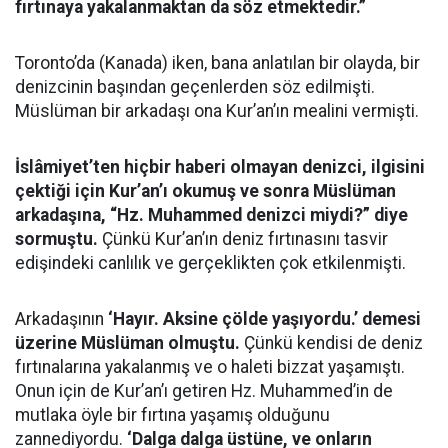
fırtınaya yakalanmaktan da söz etmektedir.”
Toronto’da (Kanada) iken, bana anlatılan bir olayda, bir
denizcinin başından geçenlerden söz edilmişti.
Müslüman bir arkadaşı ona Kur’an’ın mealini vermişti.
İslâmiyet’ten hiçbir haberi olmayan denizci, ilgisini
çektiği için Kur’an’ı okumuş ve sonra Müslüman
arkadaşına, “Hz. Muhammed denizci miydi?” diye
sormuştu.
Çünkü Kur’an’ın deniz fırtınasını tasvir
edişindeki canlılık ve gerçeklikten çok etkilenmişti.
Arkadaşının
‘Hayır. Aksine çölde yaşıyordu.’ demesi
üzerine Müslüman olmuştu.
Çünkü kendisi de deniz
fırtınalarına yakalanmış ve o haleti bizzat yaşamıştı.
Onun için de Kur’an’ı getiren Hz. Muhammed’in de
mutlaka öyle bir fırtına yaşamış olduğunu
zannediyordu.
‘Dalga dalga üstüne, ve onların