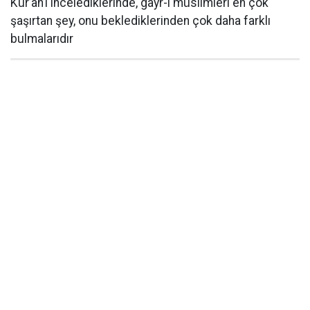
Kur’an’ı incelediklerinde, gayr-i müslimleri en çok
şaşırtan şey, onu beklediklerinden çok daha farklı
bulmalarıdır