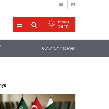
İstanbul
24 °C
tığı
01:45
Müslümanlardan dilinizi çekin, onlardan biri öl
Günün tüm
haberleri
nya