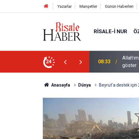
Yazarlar
Manşetler
Günün Haberleri
RISALE-I NUR
Ö
 sanatının hayret verici tecellilerini bize
Bediüzza
24
02:15
halde ş
Anasayfa
Dünya
Beyrut'a destek için