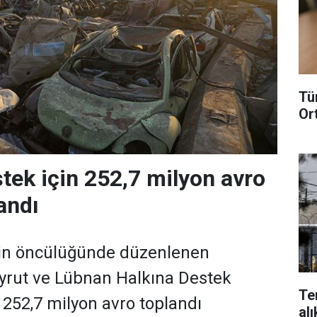
Tü
Or
stek için 252,7 milyon avro
andı
in öncülüğünde düzenlenen
eyrut ve Lübnan Halkına Destek
Te
 252,7 milyon avro toplandı
alı