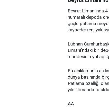
Beyrut Limanı'nd
Beyrut Limanı'nda 4
numaralı depoda önc
güçlü patlama meydan
kaybederken, yaklaşık
Lübnan Cumhurbaşkan
Limanı'ndaki bir de
maddesinin yol açtığı
Bu açıklamanın ardı
dünya basınında birç
Patlama özelliği ola
yıldır limanda tutul
AA