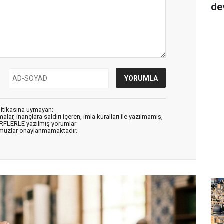
de
litikasına uymayan;
alar, inançlara saldırı içeren, imla kuralları ile yazılmamış,
ARFLERLE yazılmış yorumlar
muzlar onaylanmamaktadır.