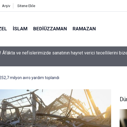
Arşiv
Sitene Ekle
ZEL
İSLAM
BEDIÜZZAMAN
RAMAZAN
man: Kelimeler, herbir zerre-i havaînin kulağına girip dilinden çık
aşırmıyor
 252,7 milyon avro yardım toplandı
Dü