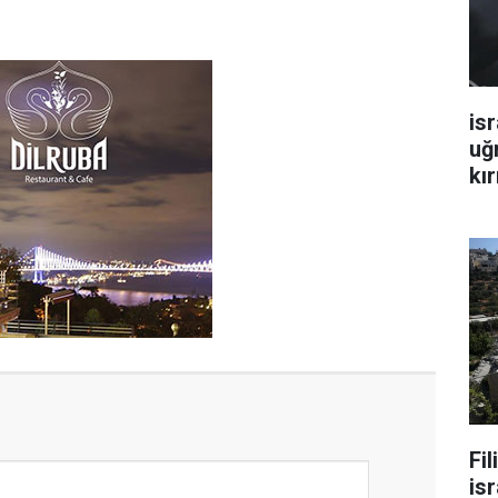
isr
uğ
kır
Fi
isr