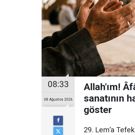
08:33
Allah'ım! Âf
sanatının ha
08 Ağustos 2026
göster
29. Lem’a Tefe