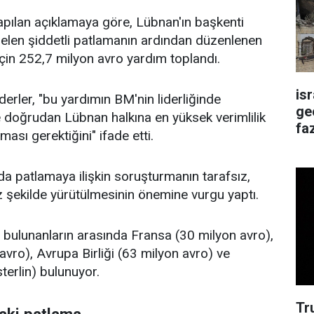
pılan açıklamaya göre, Lübnan'ın başkenti
elen şiddetli patlamanın ardından düzenlenen
çin 252,7 milyon avro yardım toplandı.
is
derler, "bu yardımın BM'nin liderliğinde
ge
 doğrudan Lübnan halkına en yüksek verimlilik
faz
lması gerektiğini" ifade etti.
da patlamaya ilişkin soruşturmanın tarafsız,
z şekilde yürütülmesinin önemine vurgu yaptı.
 bulunanların arasında Fransa (30 milyon avro),
vro), Avrupa Birliği (63 milyon avro) ve
sterlin) bulunuyor.
Tr