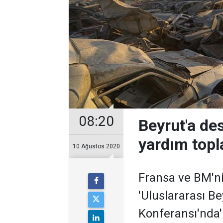
08:20
Beyrut'a de
yardım topl
10 Ağustos 2020
Fransa ve BM'n
'Uluslararası B
Konferansı'nda'