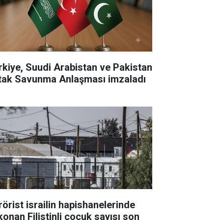
rkiye, Suudi Arabistan ve Pakistan
tak Savunma Anlaşması imzaladı
rörist israilin hapishanelerinde
konan Filistinli çocuk sayısı son