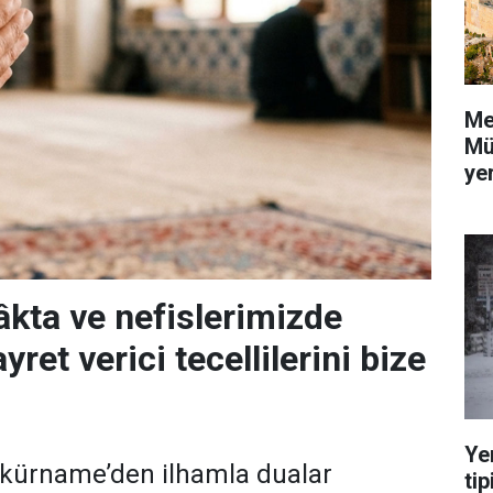
Me
Mü
yer
âkta ve nefislerimizde
yret verici tecellilerini bize
Ye
kkürname’den ilhamla dualar
tip