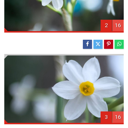
2
16
3
16